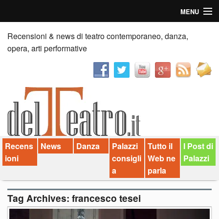
MENU
Home
Recensioni & news di teatro contemporaneo, danza,
opera, arti performative
Recensioni
Anticipazioni
News
Palazzi consiglia
Recens
News
Danza
Palazzi
Tutto il
I Post di
Video
ioni
consigli
Web ne
Palazzi
Chi siamo
a
parla
Contatti
Tag Archives:
francesco tesei
dT in English