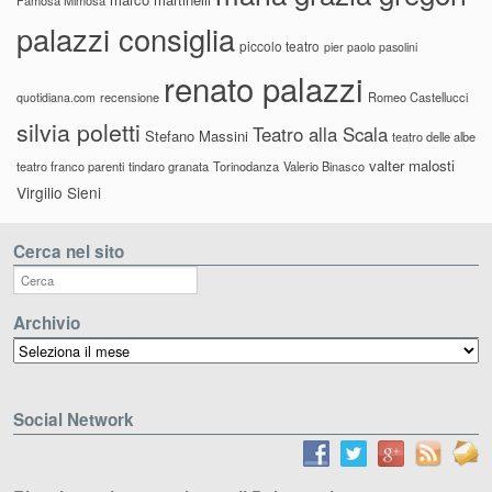
palazzi consiglia
piccolo teatro
pier paolo pasolini
renato palazzi
recensione
Romeo Castellucci
quotidiana.com
silvia poletti
Teatro alla Scala
Stefano Massini
teatro delle albe
valter malosti
teatro franco parenti
tindaro granata
Torinodanza
Valerio Binasco
Virgilio Sieni
Cerca nel sito
Archivio
Archivio
Social Network