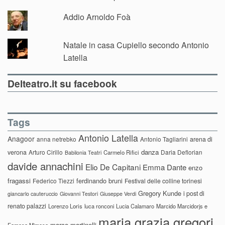
Addio Arnoldo Foà
Natale in casa Cupiello secondo Antonio
Latella
Delteatro.it su facebook
Tags
Antonio Latella
Anagoor
anna netrebko
Antonio Tagliarini
arena di
danza
verona
Arturo Cirillo
Daria Deflorian
Carmelo Rifici
Babilonia Teatri
davide annachini
Elio De Capitani
Emma Dante
enzo
fragassi
ferdinando bruni
Federico Tiezzi
Festival delle colline torinesi
Gregory Kunde
i post di
giancarlo cauteruccio
Giovanni Testori
Giuseppe Verdi
renato palazzi
Lorenzo Loris
luca ronconi
Lucia Calamaro
Marcido Marcidorjs e
maria grazia gregori
marco martinelli
Famosa Mimosa