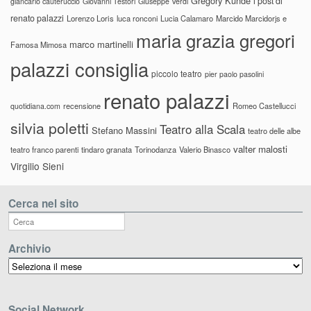
Gregory Kunde
i post di
giancarlo cauteruccio
Giovanni Testori
Giuseppe Verdi
renato palazzi
Lorenzo Loris
luca ronconi
Lucia Calamaro
Marcido Marcidorjs e
maria grazia gregori
marco martinelli
Famosa Mimosa
palazzi consiglia
piccolo teatro
pier paolo pasolini
renato palazzi
recensione
Romeo Castellucci
quotidiana.com
silvia poletti
Teatro alla Scala
Stefano Massini
teatro delle albe
valter malosti
teatro franco parenti
tindaro granata
Torinodanza
Valerio Binasco
Virgilio Sieni
Cerca nel sito
Archivio
Archivio
Social Network