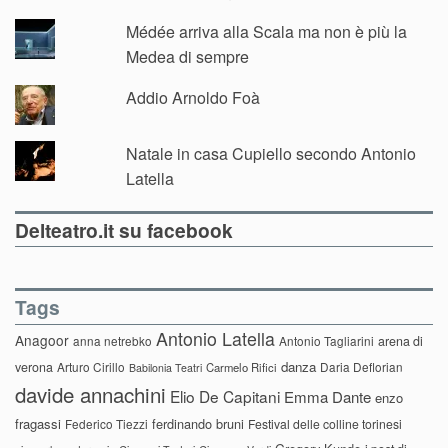
Médée arriva alla Scala ma non è più la
Medea di sempre
Addio Arnoldo Foà
Natale in casa Cupiello secondo Antonio
Latella
Delteatro.it su facebook
Tags
Antonio Latella
Anagoor
anna netrebko
Antonio Tagliarini
arena di
danza
verona
Arturo Cirillo
Daria Deflorian
Carmelo Rifici
Babilonia Teatri
davide annachini
Elio De Capitani
Emma Dante
enzo
fragassi
ferdinando bruni
Federico Tiezzi
Festival delle colline torinesi