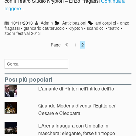
con il Teatro Studio Krypton – Enzo Fragassi
Continua a
leggere…
10/11/2013
Admin
Anticipazioni
anticorpi xl
•
enzo
fragassi
•
giancarlo cauteruccio
•
krypton
•
scandicci
•
teatro
•
zoom festival 2013
Page
1
2
Post più popolari
L'amante di Pinter nell'intrico dell'io
Quando Modena diventa l’Egitto per
Cesare e Cleopatra
L’Arena inaugura con Un ballo in
maschera: elegante, forse fin troppo