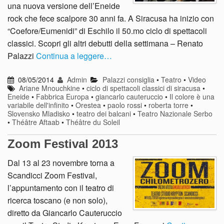
una nuova versione dell’Eneide
rock che fece scalpore 30 anni fa. A Siracusa ha inizio con
“Coefore/Eumenidi” di Eschilo il 50.mo ciclo di spettacoli
classici. Scopri gli altri debutti della settimana – Renato
Palazzi
Continua a leggere…
08/05/2014
Admin
Palazzi consiglia
•
Teatro
•
Video
Ariane Mnouchkine
•
ciclo di spettacoli classici di siracusa
•
Eneide
•
Fabbrica Europa
•
giancarlo cauteruccio
•
Il colore è una
variabile dell'infinito
•
Orestea
•
paolo rossi
•
roberta torre
•
Slovensko Mladisko
•
teatro dei balcani
•
Teatro Nazionale Serbo
•
Théâtre Aftaab
•
Théâtre du Soleil
Zoom Festival 2013
Dal 13 al 23 novembre torna a
Scandicci Zoom Festival,
l’appuntamento con il teatro di
ricerca toscano (e non solo),
diretto da Giancarlo Cauteruccio