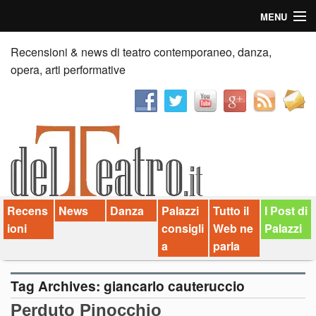
MENU
Home
Recensioni & news di teatro contemporaneo, danza,
opera, arti performative
Recensioni
Anticipazioni
News
Palazzi consiglia
Recens
News
Danza
Palazzi
Tutto il
I Post di
Video
ioni
consigli
Web ne
Palazzi
Chi siamo
a
parla
Contatti
Tag Archives:
giancarlo cauteruccio
Perduto Pinocchio
dT in English