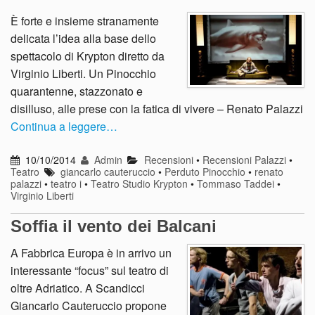
È forte e insieme stranamente
delicata l’idea alla base dello
spettacolo di Krypton diretto da
Virginio Liberti. Un Pinocchio
quarantenne, stazzonato e
disilluso, alle prese con la fatica di vivere – Renato Palazzi
Continua a leggere…
10/10/2014
Admin
Recensioni
•
Recensioni Palazzi
•
Teatro
giancarlo cauteruccio
•
Perduto Pinocchio
•
renato
palazzi
•
teatro i
•
Teatro Studio Krypton
•
Tommaso Taddei
•
Virginio Liberti
Soffia il vento dei Balcani
A Fabbrica Europa è in arrivo un
interessante “focus” sul teatro di
oltre Adriatico. A Scandicci
Giancarlo Cauteruccio propone