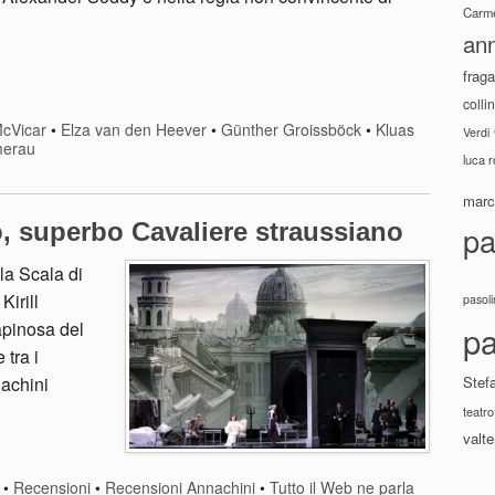
Carme
ann
fraga
colli
McVicar
•
Elza van den Heever
•
Günther Groissböck
•
Kluas
Verdi
merau
luca 
marco
o, superbo Cavaliere straussiano
pa
la Scala di
Kirill
pasoli
rapinosa del
pa
tra i
achini
Stef
teatro
valte
•
Recensioni
•
Recensioni Annachini
•
Tutto il Web ne parla