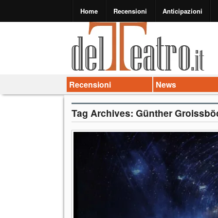
Home
Recensioni
Anticipazioni
Recensioni
News
Tag Archives:
Günther Groissbö