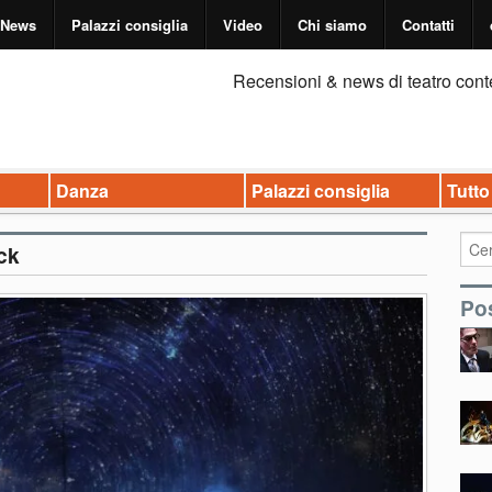
News
Palazzi consiglia
Video
Chi siamo
Contatti
Recensioni & news di teatro cont
Danza
Palazzi consiglia
Tutto
ck
Pos