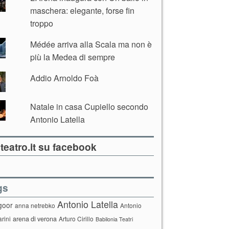
maschera: elegante, forse fin
troppo
Médée arriva alla Scala ma non è
più la Medea di sempre
Addio Arnoldo Foà
Natale in casa Cupiello secondo
Antonio Latella
teatro.it su facebook
gs
Antonio Latella
goor
anna netrebko
Antonio
arini
arena di verona
Arturo Cirillo
Babilonia Teatri