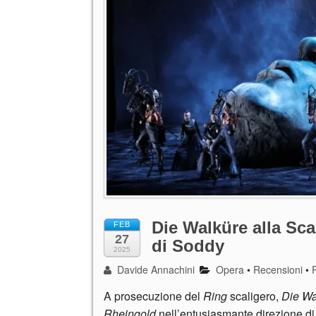
Die Walküre alla Sca
FEB
27
di Soddy
2025
Davide Annachini
Opera
•
Recensioni
•
A prosecuzione del
Ring
scaligero,
Die Wa
Rheingold
nell’entusiasmante direzione di