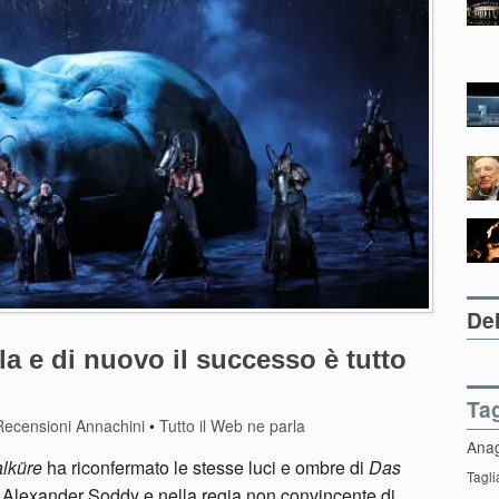
Del
la e di nuovo il successo è tutto
Ta
Recensioni Annachini
•
Tutto il Web ne parla
Ana
lküre
ha riconfermato le stesse luci e ombre di
Das
Tagli
 Alexander Soddy e nella regia non convincente di