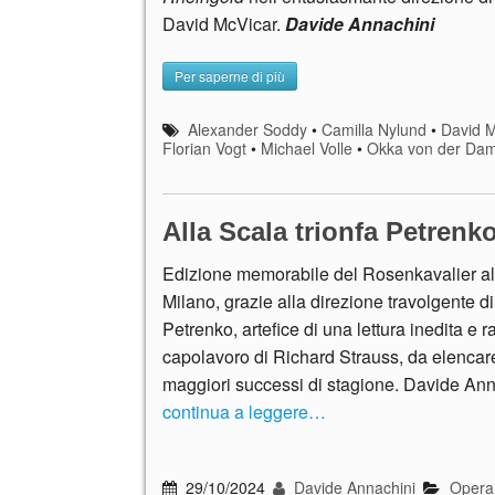
David McVicar.
Davide Annachini
Per saperne di più
Alexander Soddy
•
Camilla Nylund
•
David 
Florian Vogt
•
Michael Volle
•
Okka von der Da
Alla Scala trionfa Petrenk
Edizione memorabile del Rosenkavalier al
Milano, grazie alla direzione travolgente di 
Petrenko, artefice di una lettura inedita e 
capolavoro di Richard Strauss, da elencare 
maggiori successi di stagione. Davide Ann
continua a leggere…
29/10/2024
Davide Annachini
Opera