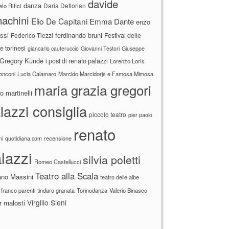
davide
danza
Daria Deflorian
lo Rifici
achini
Elio De Capitani
Emma Dante
enzo
ssi
ferdinando bruni
Federico Tiezzi
Festival delle
ne torinesi
giancarlo cauteruccio
Giovanni Testori
Giuseppe
Gregory Kunde
i post di renato palazzi
Lorenzo Loris
ronconi
Lucia Calamaro
Marcido Marcidorjs e Famosa Mimosa
maria grazia gregori
 martinelli
lazzi consiglia
piccolo teatro
pier paolo
renato
recensione
ni
quotidiana.com
lazzi
silvia poletti
Romeo Castellucci
Teatro alla Scala
ano Massini
teatro delle albe
 franco parenti
tindaro granata
Torinodanza
Valerio Binasco
Virgilio Sieni
r malosti