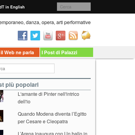
dT in English
emporaneo, danza, opera, arti performative
 il Web ne parla
I Post di Palazzi
t più popolari
L'amante di Pinter nell'intrico
dell'io
Quando Modena diventa l’Egitto
per Cesare e Cleopatra
L’Arena inaugura con Un ballo in