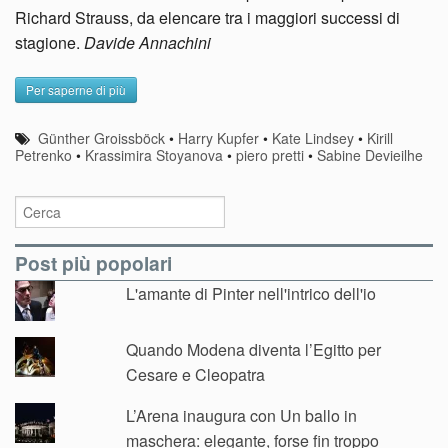
Richard Strauss, da elencare tra i maggiori successi di
stagione.
Davide Annachini
Per saperne di più
Günther Groissböck
•
Harry Kupfer
•
Kate Lindsey
•
Kirill
Petrenko
•
Krassimira Stoyanova
•
piero pretti
•
Sabine Devieilhe
Post più popolari
L'amante di Pinter nell'intrico dell'io
Quando Modena diventa l’Egitto per
Cesare e Cleopatra
L’Arena inaugura con Un ballo in
maschera: elegante, forse fin troppo