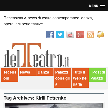
MENU
Home
Recensioni & news di teatro contemporaneo, danza,
opera, arti performative
Recensioni
Anticipazioni
News
Palazzi consiglia
Recens
News
Danza
Palazzi
Tutto il
I Post di
Video
ioni
consigli
Web ne
Palazzi
Chi siamo
a
parla
Contatti
Tag Archives:
Kirill Petrenko
dT in English