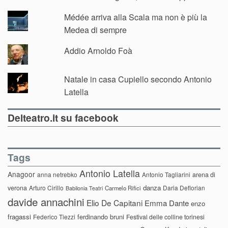
Médée arriva alla Scala ma non è più la
Medea di sempre
Addio Arnoldo Foà
Natale in casa Cupiello secondo Antonio
Latella
Delteatro.it su facebook
Tags
Antonio Latella
Anagoor
anna netrebko
Antonio Tagliarini
arena di
danza
verona
Arturo Cirillo
Daria Deflorian
Carmelo Rifici
Babilonia Teatri
davide annachini
Elio De Capitani
Emma Dante
enzo
fragassi
ferdinando bruni
Federico Tiezzi
Festival delle colline torinesi