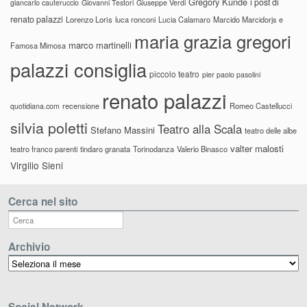
Gregory Kunde
i post di
giancarlo cauteruccio
Giovanni Testori
Giuseppe Verdi
renato palazzi
Lorenzo Loris
luca ronconi
Lucia Calamaro
Marcido Marcidorjs e
maria grazia gregori
marco martinelli
Famosa Mimosa
palazzi consiglia
piccolo teatro
pier paolo pasolini
renato palazzi
recensione
Romeo Castellucci
quotidiana.com
silvia poletti
Teatro alla Scala
Stefano Massini
teatro delle albe
valter malosti
teatro franco parenti
tindaro granata
Torinodanza
Valerio Binasco
Virgilio Sieni
Cerca nel sito
Archivio
Archivio
Social Network