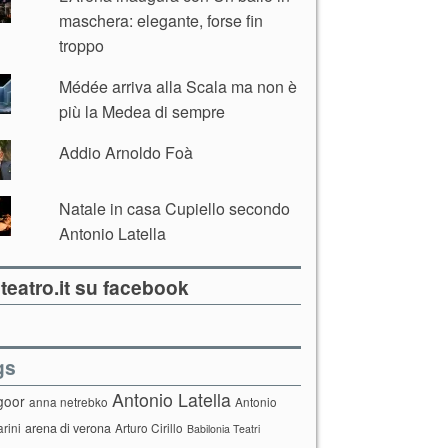
maschera: elegante, forse fin
troppo
Médée arriva alla Scala ma non è
più la Medea di sempre
Addio Arnoldo Foà
Natale in casa Cupiello secondo
Antonio Latella
teatro.it su facebook
gs
Antonio Latella
goor
anna netrebko
Antonio
arini
arena di verona
Arturo Cirillo
Babilonia Teatri