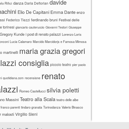
davide
danza
Daria Deflorian
lo Rifici
achini
Elio De Capitani
Emma Dante
enzo
ssi
ferdinando bruni
Federico Tiezzi
Festival delle
ne torinesi
giancarlo cauteruccio
Giovanni Testori
Giuseppe
Gregory Kunde
i post di renato palazzi
Lorenzo Loris
ronconi
Lucia Calamaro
Marcido Marcidorjs e Famosa Mimosa
maria grazia gregori
 martinelli
lazzi consiglia
piccolo teatro
pier paolo
renato
recensione
ni
quotidiana.com
lazzi
silvia poletti
Romeo Castellucci
Teatro alla Scala
ano Massini
teatro delle albe
 franco parenti
tindaro granata
Torinodanza
Valerio Binasco
Virgilio Sieni
r malosti