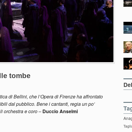
lle tombe
Del
tica di Bellini, che l’Opera di Firenze ha affrontato
ibili dal pubblico. Bene i cantanti, regia un po’
Ta
li orchestra e coro
–
Duccio Anselmi
Ana
Tagli