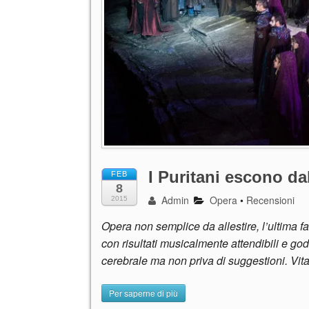
I Puritani escono da
FEB
8
Admin
Opera
•
Recensioni
2015
Opera non semplice da allestire, l’ultima fa
con risultati musicalmente attendibili e god
cerebrale ma non priva di suggestioni. Vita
Per saperne di più