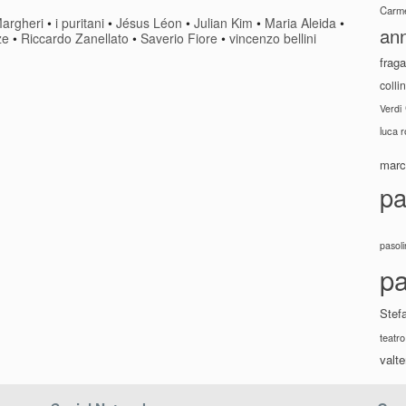
Carme
Margheri
•
i puritani
•
Jésus Léon
•
Julian Kim
•
Maria Aleida
•
ann
ze
•
Riccardo Zanellato
•
Saverio Fiore
•
vincenzo bellini
fraga
colli
Verdi
luca 
marco
pa
pasoli
pa
Stef
teatro
valte