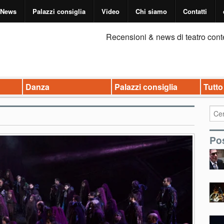
News
Palazzi consiglia
Video
Chi siamo
Contatti
Recensioni & news di teatro cont
Danza
Palazzi consiglia
Tutto
Pos