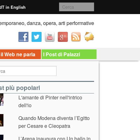
dT in English
emporaneo, danza, opera, arti performative
 il Web ne parla
I Post di Palazzi
t più popolari
L'amante di Pinter nell'intrico
dell'io
Quando Modena diventa l’Egitto
per Cesare e Cleopatra
L’Arena inaugura con Un ballo in