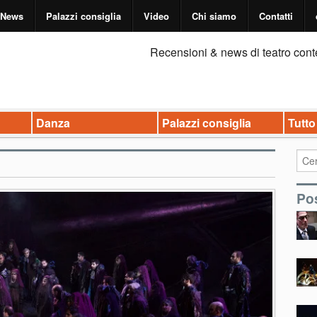
News
Palazzi consiglia
Video
Chi siamo
Contatti
Recensioni & news di teatro cont
Danza
Palazzi consiglia
Tutto
Pos