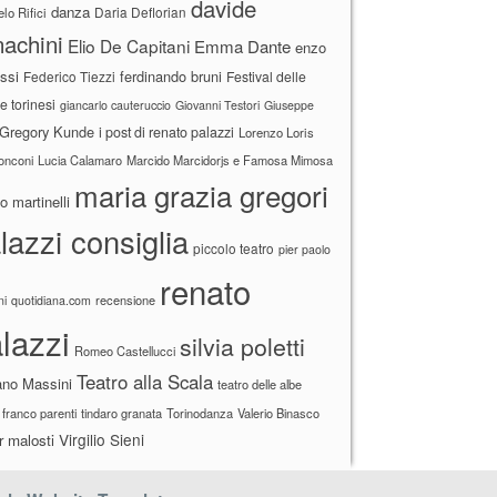
davide
danza
Daria Deflorian
lo Rifici
achini
Elio De Capitani
Emma Dante
enzo
ssi
ferdinando bruni
Federico Tiezzi
Festival delle
ne torinesi
giancarlo cauteruccio
Giovanni Testori
Giuseppe
Gregory Kunde
i post di renato palazzi
Lorenzo Loris
ronconi
Lucia Calamaro
Marcido Marcidorjs e Famosa Mimosa
maria grazia gregori
 martinelli
lazzi consiglia
piccolo teatro
pier paolo
renato
recensione
ni
quotidiana.com
lazzi
silvia poletti
Romeo Castellucci
Teatro alla Scala
ano Massini
teatro delle albe
 franco parenti
tindaro granata
Torinodanza
Valerio Binasco
Virgilio Sieni
r malosti