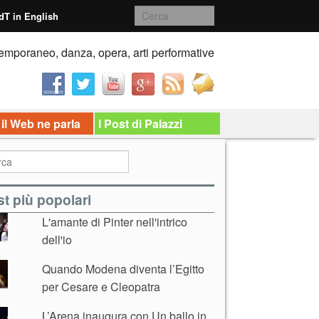
dT in English
emporaneo, danza, opera, arti performative
 il Web ne parla
I Post di Palazzi
t più popolari
L'amante di Pinter nell'intrico
dell'io
Quando Modena diventa l’Egitto
per Cesare e Cleopatra
L’Arena inaugura con Un ballo in