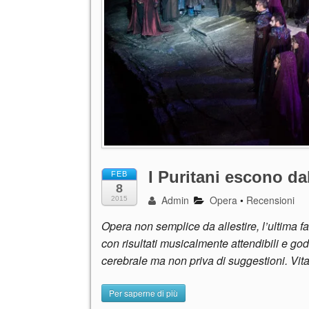
I Puritani escono da
FEB
8
Admin
Opera
•
Recensioni
2015
Opera non semplice da allestire, l’ultima fa
con risultati musicalmente attendibili e god
cerebrale ma non priva di suggestioni. Vita
Per saperne di più