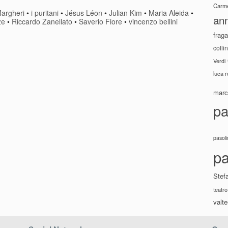
Carme
Margheri
•
i puritani
•
Jésus Léon
•
Julian Kim
•
Maria Aleida
•
ann
ze
•
Riccardo Zanellato
•
Saverio Fiore
•
vincenzo bellini
fraga
colli
Verdi
luca 
marco
pa
pasoli
pa
Stef
teatro
valte