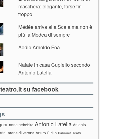
maschera: elegante, forse fin
troppo
Médée arriva alla Scala ma non è
più la Medea di sempre
Addio Arnoldo Foà
Natale in casa Cupiello secondo
Antonio Latella
teatro.it su facebook
gs
Antonio Latella
goor
anna netrebko
Antonio
arini
arena di verona
Arturo Cirillo
Babilonia Teatri