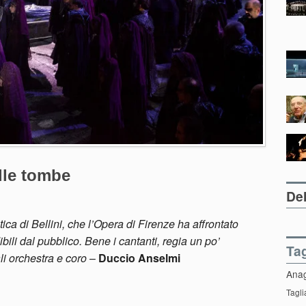
lle tombe
Del
tica di Bellini, che l’Opera di Firenze ha affrontato
ibili dal pubblico. Bene i cantanti, regia un po’
Ta
li orchestra e coro
–
Duccio Anselmi
Ana
Tagli