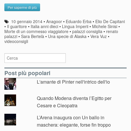
Per saperne di più
10 gennaio 2014
•
Anagoor
•
Eduardo Erba
•
Elio De Capitani
•
Il guaritore
•
Italia anni dieci
•
Lingua Imperii
•
Michele Sinisi
•
Morte di un commesso viaggiatore
•
palazzi consiglia
•
renato
palazzi
•
Sara Bertelà
•
Una specie di Alaska
•
Vera Vuz
•
videoconsigli
Post più popolari
L'amante di Pinter nell'intrico dell'io
Quando Modena diventa l’Egitto per
Cesare e Cleopatra
L’Arena inaugura con Un ballo in
maschera: elegante, forse fin troppo