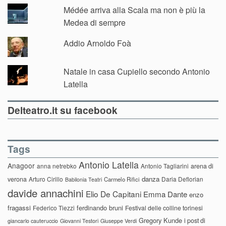
Médée arriva alla Scala ma non è più la
Medea di sempre
Addio Arnoldo Foà
Natale in casa Cupiello secondo Antonio
Latella
Delteatro.it su facebook
Tags
Antonio Latella
Anagoor
anna netrebko
Antonio Tagliarini
arena di
danza
verona
Arturo Cirillo
Daria Deflorian
Carmelo Rifici
Babilonia Teatri
davide annachini
Elio De Capitani
Emma Dante
enzo
fragassi
ferdinando bruni
Federico Tiezzi
Festival delle colline torinesi
Gregory Kunde
i post di
giancarlo cauteruccio
Giovanni Testori
Giuseppe Verdi