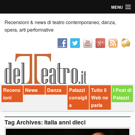
MENU
Home
Recensioni & news di teatro contemporaneo, danza,
opera, arti performative
Recensioni
Anticipazioni
News
Palazzi consiglia
Recens
News
Danza
Palazzi
Tutto il
I Post di
Video
ioni
consigli
Web ne
Palazzi
Chi siamo
a
parla
Contatti
Tag Archives:
Italia anni dieci
dT in English