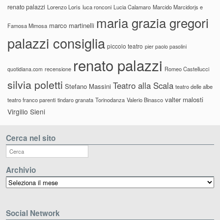
renato palazzi
Lorenzo Loris
luca ronconi
Lucia Calamaro
Marcido Marcidorjs e
maria grazia gregori
marco martinelli
Famosa Mimosa
palazzi consiglia
piccolo teatro
pier paolo pasolini
renato palazzi
recensione
Romeo Castellucci
quotidiana.com
silvia poletti
Teatro alla Scala
Stefano Massini
teatro delle albe
valter malosti
teatro franco parenti
tindaro granata
Torinodanza
Valerio Binasco
Virgilio Sieni
Cerca nel sito
Archivio
Archivio
Social Network