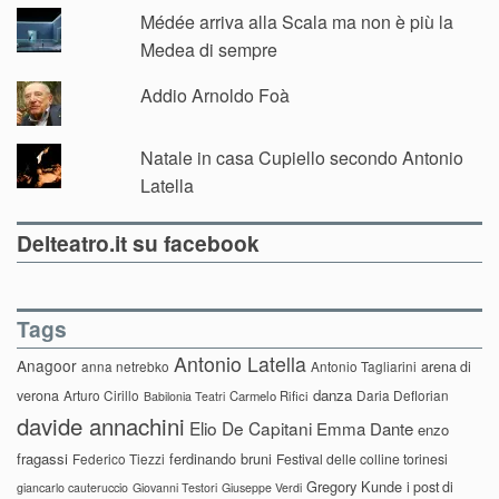
Médée arriva alla Scala ma non è più la
Medea di sempre
Addio Arnoldo Foà
Natale in casa Cupiello secondo Antonio
Latella
Delteatro.it su facebook
Tags
Antonio Latella
Anagoor
anna netrebko
Antonio Tagliarini
arena di
danza
verona
Arturo Cirillo
Daria Deflorian
Carmelo Rifici
Babilonia Teatri
davide annachini
Elio De Capitani
Emma Dante
enzo
fragassi
ferdinando bruni
Federico Tiezzi
Festival delle colline torinesi
Gregory Kunde
i post di
giancarlo cauteruccio
Giovanni Testori
Giuseppe Verdi