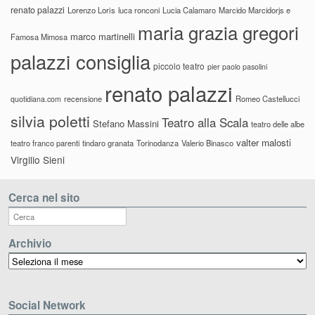
renato palazzi
Lorenzo Loris
luca ronconi
Lucia Calamaro
Marcido Marcidorjs e
maria grazia gregori
marco martinelli
Famosa Mimosa
palazzi consiglia
piccolo teatro
pier paolo pasolini
renato palazzi
recensione
Romeo Castellucci
quotidiana.com
silvia poletti
Teatro alla Scala
Stefano Massini
teatro delle albe
valter malosti
teatro franco parenti
tindaro granata
Torinodanza
Valerio Binasco
Virgilio Sieni
Cerca nel sito
Archivio
Archivio
Social Network