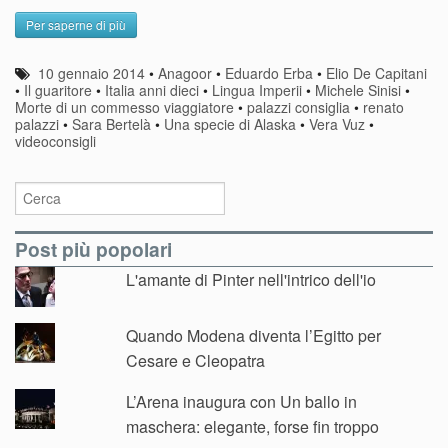
Per saperne di più
10 gennaio 2014
•
Anagoor
•
Eduardo Erba
•
Elio De Capitani
•
Il guaritore
•
Italia anni dieci
•
Lingua Imperii
•
Michele Sinisi
•
Morte di un commesso viaggiatore
•
palazzi consiglia
•
renato
palazzi
•
Sara Bertelà
•
Una specie di Alaska
•
Vera Vuz
•
videoconsigli
Post più popolari
L'amante di Pinter nell'intrico dell'io
Quando Modena diventa l’Egitto per
Cesare e Cleopatra
L’Arena inaugura con Un ballo in
maschera: elegante, forse fin troppo