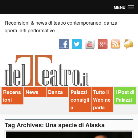
MENU
Home
Recensioni & news di teatro contemporaneo, danza,
opera, arti performative
Recensioni
Anticipazioni
News
Palazzi consiglia
Recens
News
Danza
Palazzi
Tutto il
I Post di
Video
ioni
consigli
Web ne
Palazzi
Chi siamo
a
parla
Contatti
Tag Archives:
Una specie di Alaska
dT in English