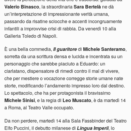
Valerio Binasco
, la straordinaria
Sara Bertelà
ne dà
un’interpretazione di impressionante verità umana,
passando da risatine sciocche e accenti incongruamente
infantili a improvvise crisi di rabbia. Da venerdì 10 alla
Galleria Toledo di Napoli.
È una bella commedia,
Il guaritore
di
Michele Santeramo
,
sorretta da una scrittura densa e lucida e incentrata su un
personaggio che sarebbe piaciuto a Eduardo: un
ciarlatano, dispensatore di rimedi contro il mal di vivere,
che per mestiere o vocazione corregge storie umane nate
storte, modificando l’andamento impresso loro dal destino.
Lo spettacolo, che ha per protagonista il bravissimo
Michele Sinisi
, e la regia di
Leo Muscato
, è da martedì 14
a Roma, al Teatro Valle occupato.
Da non perdere, martedì 14 alla Sala Fassbinder del Teatro
Elfo Puccini, il debutto milanese di
Lingua Imperii
, lo