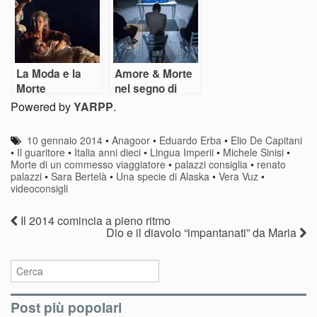
La Moda e la
Amore & Morte
Morte
nel segno di
Testori
Powered by
YARPP
.
10 gennaio 2014
•
Anagoor
•
Eduardo Erba
•
Elio De Capitani
•
Il guaritore
•
Italia anni dieci
•
Lingua Imperii
•
Michele Sinisi
•
Morte di un commesso viaggiatore
•
palazzi consiglia
•
renato
palazzi
•
Sara Bertelà
•
Una specie di Alaska
•
Vera Vuz
•
videoconsigli
Il 2014 comincia a pieno ritmo
Dio e il diavolo “impantanati” da Maria
Post più popolari