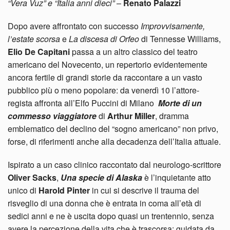
“Vera Vuz” e “Italia anni dieci”
–
Renato Palazzi
Dopo avere affrontato con successo
Improvvisamente,
l’estate scorsa
e
La discesa di Orfeo
di Tennesse Williams,
Elio De Capitani
passa a un altro classico del teatro
americano del Novecento, un repertorio evidentemente
ancora fertile di grandi storie da raccontare a un vasto
pubblico più o meno popolare: da venerdì 10 l’attore-
regista affronta all’Elfo Puccini di Milano
Morte di un
commesso viaggiatore
di
Arthur Miller
, dramma
emblematico del declino del “sogno americano” non privo,
forse, di riferimenti anche alla decadenza dell’Italia attuale.
Ispirato a un caso clinico raccontato dal neurologo-scrittore
Oliver Sacks
,
Una specie di Alaska
è l’inquietante atto
unico di
Harold Pinter
in cui si descrive il trauma del
risveglio di una donna che è entrata in coma all’età di
sedici anni e ne è uscita dopo quasi un trentennio, senza
avere la percezione della vita che è trascorsa: guidata da