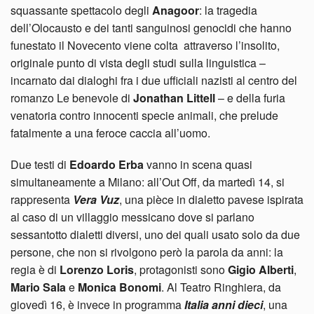
squassante spettacolo degli
Anagoor
: la tragedia
dell’Olocausto e dei tanti sanguinosi genocidi che hanno
funestato il Novecento viene colta attraverso l’insolito,
originale punto di vista degli studi sulla linguistica –
incarnato dai dialoghi fra i due ufficiali nazisti al centro del
romanzo Le benevole di
Jonathan Littell
– e della furia
venatoria contro innocenti specie animali, che prelude
fatalmente a una feroce caccia all’uomo.
Due testi di
Edoardo Erba
vanno in scena quasi
simultaneamente a Milano: all’Out Off, da martedì 14, si
rappresenta
Vera Vuz
, una pièce in dialetto pavese ispirata
al caso di un villaggio messicano dove si parlano
sessantotto dialetti diversi, uno dei quali usato solo da due
persone, che non si rivolgono però la parola da anni: la
regia è di
Lorenzo Loris
, protagonisti sono
Gigio Alberti
,
Mario Sala
e
Monica Bonomi
. Al Teatro Ringhiera, da
giovedì 16, è invece in programma
Italia anni dieci
, una