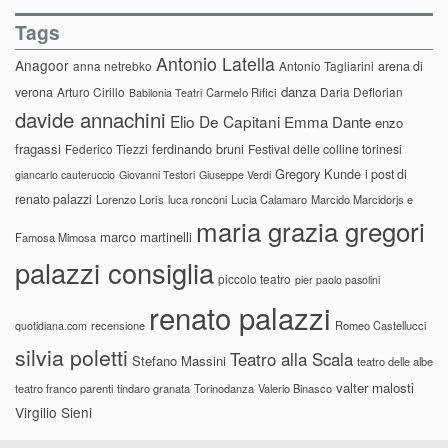
Tags
Antonio Latella
Anagoor
anna netrebko
Antonio Tagliarini
arena di
danza
verona
Arturo Cirillo
Daria Deflorian
Carmelo Rifici
Babilonia Teatri
davide annachini
Elio De Capitani
Emma Dante
enzo
fragassi
ferdinando bruni
Federico Tiezzi
Festival delle colline torinesi
Gregory Kunde
i post di
giancarlo cauteruccio
Giovanni Testori
Giuseppe Verdi
renato palazzi
Lorenzo Loris
luca ronconi
Lucia Calamaro
Marcido Marcidorjs e
maria grazia gregori
marco martinelli
Famosa Mimosa
palazzi consiglia
piccolo teatro
pier paolo pasolini
renato palazzi
recensione
Romeo Castellucci
quotidiana.com
silvia poletti
Teatro alla Scala
Stefano Massini
teatro delle albe
valter malosti
teatro franco parenti
tindaro granata
Torinodanza
Valerio Binasco
Virgilio Sieni