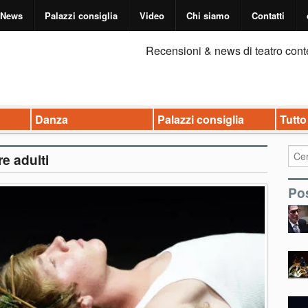
News
Palazzi consiglia
Video
Chi siamo
Contatti
Recensioni & news di teatro cont
Danza
Palazzi consiglia
Tutto
re adulti
Pos