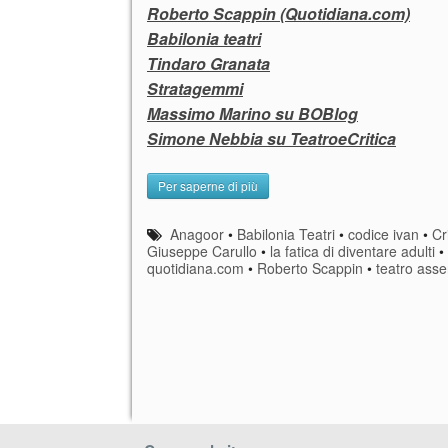
Roberto Scappin (Quotidiana.com)
Babilonia teatri
Tindaro Granata
Stratagemmi
Massimo Marino su BOBlog
Simone Nebbia su TeatroeCritica
Per saperne di più
Anagoor
•
Babilonia Teatri
•
codice ivan
•
Cr
Giuseppe Carullo
•
la fatica di diventare adulti
•
quotidiana.com
•
Roberto Scappin
•
teatro asse