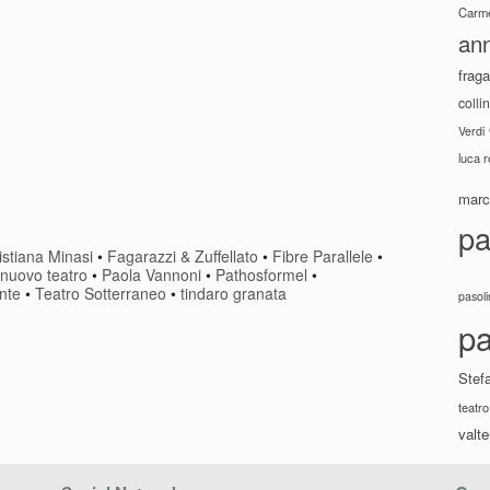
Carme
ann
fraga
colli
Verdi
luca 
marco
pa
istiana Minasi
•
Fagarazzi & Zuffellato
•
Fibre Parallele
•
nuovo teatro
•
Paola Vannoni
•
Pathosformel
•
nte
•
Teatro Sotterraneo
•
tindaro granata
pasoli
pa
Stef
teatro
valte