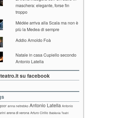
maschera: elegante, forse fin
troppo
Médée arriva alla Scala ma non è
più la Medea di sempre
Addio Arnoldo Foà
Natale in casa Cupiello secondo
Antonio Latella
teatro.it su facebook
gs
Antonio Latella
goor
anna netrebko
Antonio
arini
arena di verona
Arturo Cirillo
Babilonia Teatri