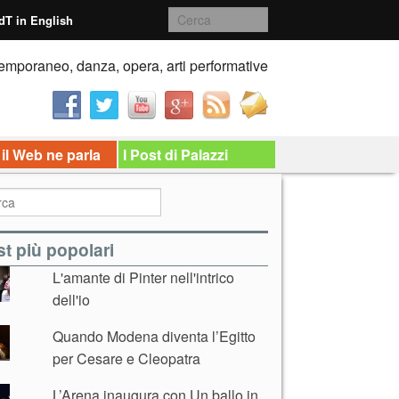
dT in English
emporaneo, danza, opera, arti performative
 il Web ne parla
I Post di Palazzi
t più popolari
L'amante di Pinter nell'intrico
dell'io
Quando Modena diventa l’Egitto
per Cesare e Cleopatra
L’Arena inaugura con Un ballo in