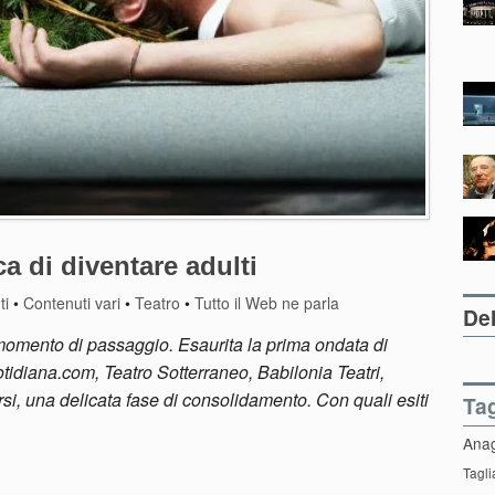
ca di diventare adulti
ti
•
Contenuti vari
•
Teatro
•
Tutto il Web ne parla
Del
 momento di passaggio. Esaurita la prima ondata di
idiana.com, Teatro Sotterraneo, Babilonia Teatri,
si, una delicata fase di consolidamento. Con quali esiti
Ta
Ana
Tagli