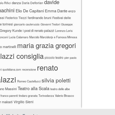
davide
danza
Daria Deflorian
lo Rifici
achini
Elio De Capitani
Emma Dante
enzo
ssi
ferdinando bruni
Federico Tiezzi
Festival delle
ne torinesi
giancarlo cauteruccio
Giovanni Testori
Giuseppe
Gregory Kunde
i post di renato palazzi
Lorenzo Loris
ronconi
Lucia Calamaro
Marcido Marcidorjs e Famosa Mimosa
maria grazia gregori
 martinelli
lazzi consiglia
piccolo teatro
pier paolo
renato
recensione
ni
quotidiana.com
lazzi
silvia poletti
Romeo Castellucci
Teatro alla Scala
ano Massini
teatro delle albe
 franco parenti
tindaro granata
Torinodanza
Valerio Binasco
Virgilio Sieni
r malosti