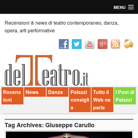
MENU
Home
Recensioni & news di teatro contemporaneo, danza,
opera, arti performative
Recensioni
Anticipazioni
News
Palazzi consiglia
Recens
News
Danza
Palazzi
Tutto il
I Post di
Video
ioni
consigli
Web ne
Palazzi
Chi siamo
a
parla
Contatti
Tag Archives:
Giuseppe Carullo
dT in English