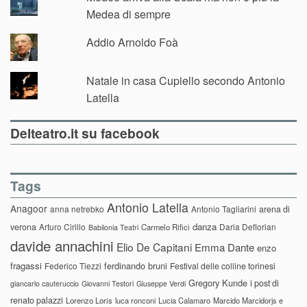
Medea di sempre
Addio Arnoldo Foà
Natale in casa Cupiello secondo Antonio
Latella
Delteatro.it su facebook
Tags
Antonio Latella
Anagoor
anna netrebko
Antonio Tagliarini
arena di
danza
verona
Arturo Cirillo
Daria Deflorian
Carmelo Rifici
Babilonia Teatri
davide annachini
Elio De Capitani
Emma Dante
enzo
fragassi
ferdinando bruni
Federico Tiezzi
Festival delle colline torinesi
Gregory Kunde
i post di
giancarlo cauteruccio
Giovanni Testori
Giuseppe Verdi
renato palazzi
Lorenzo Loris
luca ronconi
Lucia Calamaro
Marcido Marcidorjs e