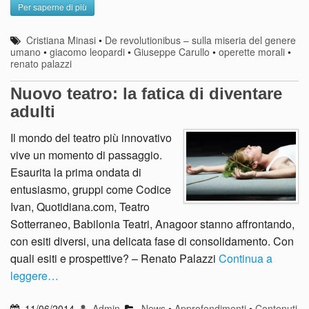
Per saperne di più
Cristiana Minasi
•
De revolutionibus – sulla miseria del genere
umano
•
giacomo leopardi
•
Giuseppe Carullo
•
operette morali
•
renato palazzi
Nuovo teatro: la fatica di diventare
adulti
Il mondo del teatro più innovativo
vive un momento di passaggio.
Esaurita la prima ondata di
entusiasmo, gruppi come Codice
Ivan, Quotidiana.com, Teatro
Sotterraneo, Babilonia Teatri, Anagoor stanno affrontando,
con esiti diversi, una delicata fase di consolidamento. Con
quali esiti e prospettive? – Renato Palazzi
Continua a
leggere…
11/06/2014
Admin
News
•
Approfondimenti
•
Contenuti