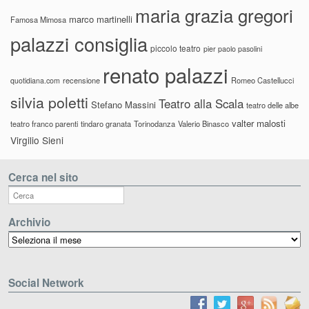
maria grazia gregori
marco martinelli
Famosa Mimosa
palazzi consiglia
piccolo teatro
pier paolo pasolini
renato palazzi
recensione
Romeo Castellucci
quotidiana.com
silvia poletti
Teatro alla Scala
Stefano Massini
teatro delle albe
valter malosti
teatro franco parenti
tindaro granata
Torinodanza
Valerio Binasco
Virgilio Sieni
Cerca nel sito
Archivio
Archivio
Social Network