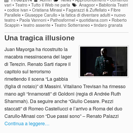
vari
•
Teatro
•
Tutto il Web ne parla
Anagoor
•
Babilonia Teatri
•
codice ivan
•
Cristiana Minasi
•
Fagarazzi & Zuffellato
•
Fibre
Parallele
•
Giuseppe Carullo
•
la fatica di diventare adulti
•
nuovo
teatro
•
Paola Vannoni
•
Pathosformel
•
quotidiana.com
•
Roberto
Scappin
•
teatro assente
•
Teatro Sotterraneo
•
tindaro granata
Una tragica illusione
Juan Mayorga ha ricostruito la
macabra messinscena del lager
di Terezin. Renato Sarti riapre il
capitolo sul terrorismo
rimettendo il scena “La gabbia
(figlia di notaio)” di Massini. Vitaliano Trevisan ha rimesso
mano agli “Innamorati” di Goldoni (regia di Andrée Ruth
Shammah). Da seguire anche “Giulio Cesare. Pezzi
staccati” di Romeo Castellucci e l’arrivo a Roma del duo
Carullo-Minasi con “Due passi sono” – Renato Palazzi
Continua a leggere…