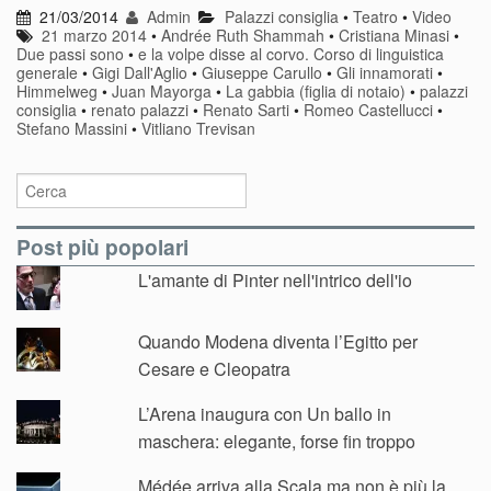
21/03/2014
Admin
Palazzi consiglia
•
Teatro
•
Video
21 marzo 2014
•
Andrée Ruth Shammah
•
Cristiana Minasi
•
Due passi sono
•
e la volpe disse al corvo. Corso di linguistica
generale
•
Gigi Dall'Aglio
•
Giuseppe Carullo
•
Gli innamorati
•
Himmelweg
•
Juan Mayorga
•
La gabbia (figlia di notaio)
•
palazzi
consiglia
•
renato palazzi
•
Renato Sarti
•
Romeo Castellucci
•
Stefano Massini
•
Vitliano Trevisan
Post più popolari
L'amante di Pinter nell'intrico dell'io
Quando Modena diventa l’Egitto per
Cesare e Cleopatra
L’Arena inaugura con Un ballo in
maschera: elegante, forse fin troppo
Médée arriva alla Scala ma non è più la