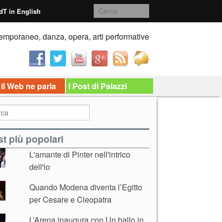
dT in English
emporaneo, danza, opera, arti performative
 il Web ne parla
I Post di Palazzi
t più popolari
L'amante di Pinter nell'intrico
dell'io
Quando Modena diventa l’Egitto
per Cesare e Cleopatra
L’Arena inaugura con Un ballo in