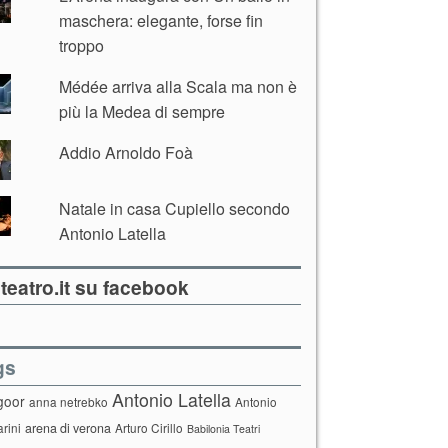
maschera: elegante, forse fin
troppo
Médée arriva alla Scala ma non è
più la Medea di sempre
Addio Arnoldo Foà
Natale in casa Cupiello secondo
Antonio Latella
teatro.it su facebook
gs
Antonio Latella
goor
anna netrebko
Antonio
arini
arena di verona
Arturo Cirillo
Babilonia Teatri