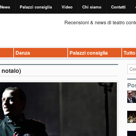
News
Palazzi consiglia
Video
Chi siamo
Contatti
Recensioni & news di teatro cont
Danza
Palazzi consiglia
Tutto
i notaio)
Pos