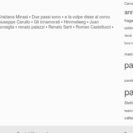
Carme
ann
ristiana Minasi
•
Due passi sono
•
e la volpe disse al corvo.
fraga
iuseppe Carullo
•
Gli innamorati
•
Himmelweg
•
Juan
onsiglia
•
renato palazzi
•
Renato Sarti
•
Romeo Castellucci
•
colli
Verdi
luca 
marco
pa
pasoli
pa
Stef
teatro
valte