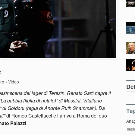
e
tro
•
Video
Del
sinscena del lager di Terezin. Renato Sarti riapre il
La gabbia (figlia di notaio)” di Massini. Vitaliano
i” di Goldoni (regia di Andrée Ruth Shammah). Da
Ta
ti”
di Romeo Castellucci e l’arrivo a Roma del duo
Ana
ato Palazzi
Tagli