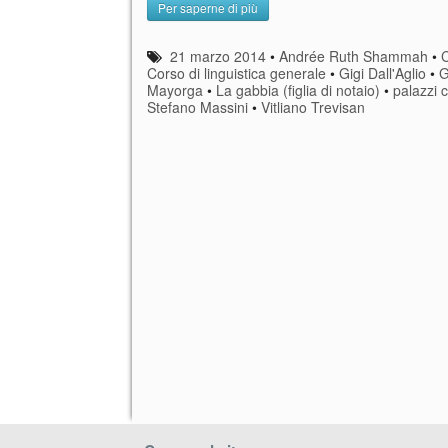
Per saperne di più
21 marzo 2014
•
Andrée Ruth Shammah
•
C
Corso di linguistica generale
•
Gigi Dall'Aglio
•
G
Mayorga
•
La gabbia (figlia di notaio)
•
palazzi c
Stefano Massini
•
Vitliano Trevisan