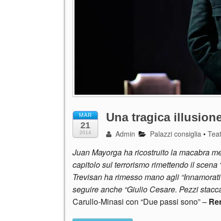
Una tragica illusion
MAR
21
Admin
Palazzi consiglia
•
Tea
2014
Juan Mayorga ha ricostruito la macabra mes
capitolo sul terrorismo rimettendo il scena “
Trevisan ha rimesso mano agli “Innamorat
seguire anche “
Giulio Cesare. Pezzi stacca
Carullo-Minasi con “Due passi sono” –
Ren