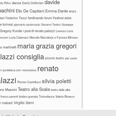
davide
danza
Daria Deflorian
lo Rifici
achini
Elio De Capitani
Emma Dante
enzo
ssi
ferdinando bruni
Federico Tiezzi
Festival delle
ne torinesi
giancarlo cauteruccio
Giovanni Testori
Giuseppe
Gregory Kunde
i post di renato palazzi
Lorenzo Loris
ronconi
Lucia Calamaro
Marcido Marcidorjs e Famosa Mimosa
maria grazia gregori
 martinelli
lazzi consiglia
piccolo teatro
pier paolo
renato
recensione
ni
quotidiana.com
lazzi
silvia poletti
Romeo Castellucci
Teatro alla Scala
ano Massini
teatro delle albe
 franco parenti
tindaro granata
Torinodanza
Valerio Binasco
Virgilio Sieni
r malosti