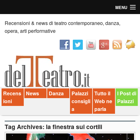
MENU
Home
Recensioni & news di teatro contemporaneo, danza,
opera, arti performative
Recensioni
Anticipazioni
News
Palazzi consiglia
Recens
News
Danza
Palazzi
Tutto il
I Post di
Video
ioni
consigli
Web ne
Palazzi
Chi siamo
a
parla
Contatti
Tag Archives:
la finestra sui cortili
dT in English