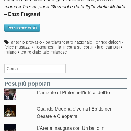
mamma Teresa, papà Giovanni e dalla figlia zitella Mabilia
–
Enzo Fragassi
Per saperne di più
antonio provasio
•
barclays teatro nazionale
•
enrico dalceri
•
felice musazzi
•
i legnanesi
•
la finestra sui cortili
•
luigi campisi
•
milano
•
teatro dialettale milanese
Post più popolari
L'amante di Pinter nell'intrico dell'io
Quando Modena diventa l’Egitto per
Cesare e Cleopatra
L’Arena inaugura con Un ballo in