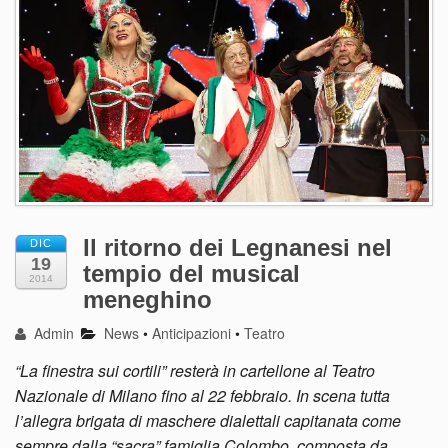
Il ritorno dei Legnanesi nel
DIC
19
tempio del musical
2014
meneghino
Admin
News
•
Anticipazioni
•
Teatro
“La finestra sui cortili” resterà in cartellone al Teatro
Nazionale di Milano fino al 22 febbraio. In scena tutta
l’allegra brigata di maschere dialettali capitanata come
sempre dalla “sacra” famiglia Colombo, composta da