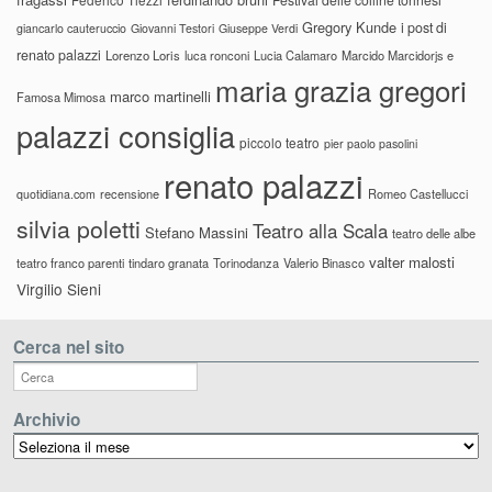
Gregory Kunde
i post di
giancarlo cauteruccio
Giovanni Testori
Giuseppe Verdi
renato palazzi
Lorenzo Loris
luca ronconi
Lucia Calamaro
Marcido Marcidorjs e
maria grazia gregori
marco martinelli
Famosa Mimosa
palazzi consiglia
piccolo teatro
pier paolo pasolini
renato palazzi
recensione
Romeo Castellucci
quotidiana.com
silvia poletti
Teatro alla Scala
Stefano Massini
teatro delle albe
valter malosti
teatro franco parenti
tindaro granata
Torinodanza
Valerio Binasco
Virgilio Sieni
Cerca nel sito
Archivio
Archivio