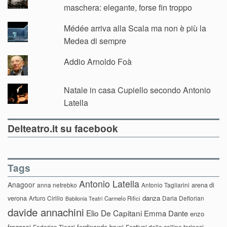
maschera: elegante, forse fin troppo
Médée arriva alla Scala ma non è più la
Medea di sempre
Addio Arnoldo Foà
Natale in casa Cupiello secondo Antonio
Latella
Delteatro.it su facebook
Tags
Antonio Latella
Anagoor
anna netrebko
Antonio Tagliarini
arena di
danza
verona
Arturo Cirillo
Daria Deflorian
Carmelo Rifici
Babilonia Teatri
davide annachini
Elio De Capitani
Emma Dante
enzo
fragassi
ferdinando bruni
Federico Tiezzi
Festival delle colline torinesi