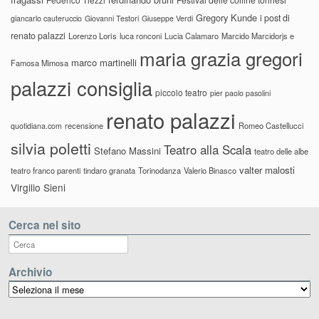
Gregory Kunde
i post di
giancarlo cauteruccio
Giovanni Testori
Giuseppe Verdi
renato palazzi
Lorenzo Loris
luca ronconi
Lucia Calamaro
Marcido Marcidorjs e
maria grazia gregori
marco martinelli
Famosa Mimosa
palazzi consiglia
piccolo teatro
pier paolo pasolini
renato palazzi
recensione
Romeo Castellucci
quotidiana.com
silvia poletti
Teatro alla Scala
Stefano Massini
teatro delle albe
valter malosti
teatro franco parenti
tindaro granata
Torinodanza
Valerio Binasco
Virgilio Sieni
Cerca nel sito
Archivio
Archivio