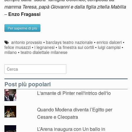
mamma Teresa, papà Giovanni e dalla figlia zitella Mabilia
–
Enzo Fragassi
Per saperne di più
antonio provasio
•
barclays teatro nazionale
•
enrico dalceri
•
felice musazzi
•
i legnanesi
•
la finestra sui cortili
•
luigi campisi
•
milano
•
teatro dialettale milanese
Post più popolari
L'amante di Pinter nell'intrico dell'io
Quando Modena diventa l’Egitto per
Cesare e Cleopatra
L’Arena inaugura con Un ballo in