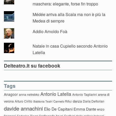
maschera: elegante, forse fin troppo
Médée arriva alla Scala ma non è più la
Medea di sempre
Addio Arnoldo Foà
Natale in casa Cupiello secondo Antonio
Latella
Delteatro.it su facebook
Tags
Antonio Latella
Anagoor
anna netrebko
Antonio Tagliarini
arena di
danza
verona
Arturo Cirillo
Daria Deflorian
Carmelo Rifici
Babilonia Teatri
davide annachini
Elio De Capitani
Emma Dante
enzo
fragassi
ferdinando bruni
Federico Tiezzi
Festival delle colline torinesi