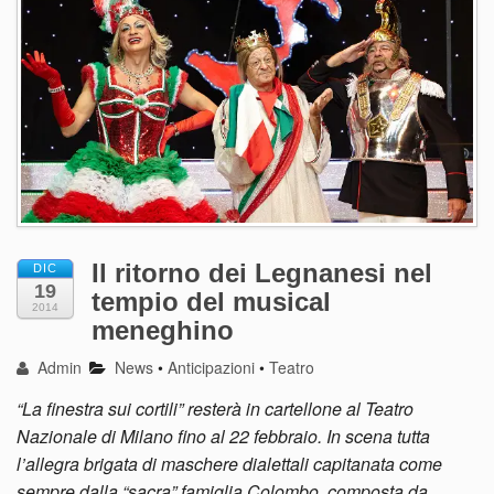
Il ritorno dei Legnanesi nel
DIC
19
tempio del musical
2014
meneghino
Admin
News
•
Anticipazioni
•
Teatro
“La finestra sui cortili” resterà in cartellone al Teatro
Nazionale di Milano fino al 22 febbraio. In scena tutta
l’allegra brigata di maschere dialettali capitanata come
sempre dalla “sacra” famiglia Colombo, composta da