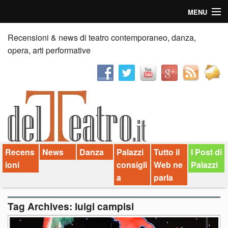
MENU
Home
Recensioni & news di teatro contemporaneo, danza,
opera, arti performative
Recensioni
Anticipazioni
News
Palazzi consiglia
Recens
News
Danza
Palazzi
Tutto il
I Post di
Video
ioni
consigli
Web ne
Palazzi
Chi siamo
a
parla
Contatti
Tag Archives:
luigi campisi
dT in English