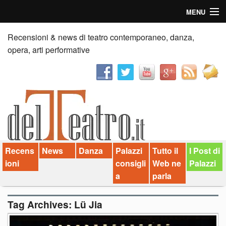
MENU
Home
Recensioni & news di teatro contemporaneo, danza,
opera, arti performative
Recensioni
Anticipazioni
News
Palazzi consiglia
Recens
News
Danza
Palazzi
Tutto il
I Post di
Video
ioni
consigli
Web ne
Palazzi
Chi siamo
a
parla
Contatti
Tag Archives:
Lü Jia
dT in English