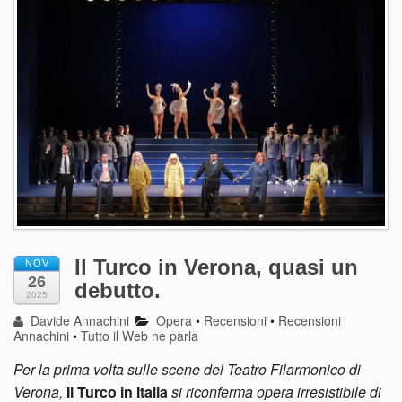
Il Turco in Verona, quasi un
NOV
26
debutto.
2025
Davide Annachini
Opera
•
Recensioni
•
Recensioni
Annachini
•
Tutto il Web ne parla
Per la prima volta sulle scene del Teatro Filarmonico di
Verona,
Il Turco in Italia
si riconferma opera irresistibile di