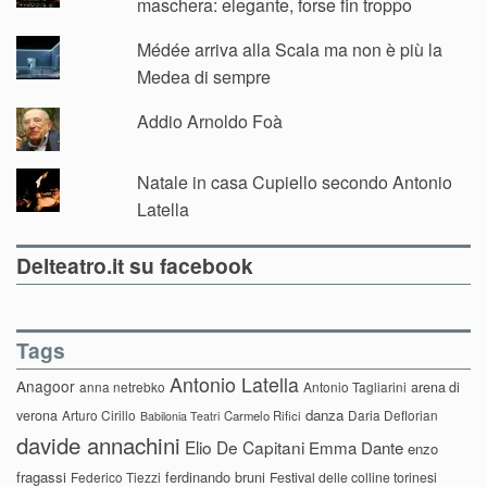
maschera: elegante, forse fin troppo
Médée arriva alla Scala ma non è più la
Medea di sempre
Addio Arnoldo Foà
Natale in casa Cupiello secondo Antonio
Latella
Delteatro.it su facebook
Tags
Antonio Latella
Anagoor
anna netrebko
Antonio Tagliarini
arena di
danza
verona
Arturo Cirillo
Daria Deflorian
Carmelo Rifici
Babilonia Teatri
davide annachini
Elio De Capitani
Emma Dante
enzo
fragassi
ferdinando bruni
Federico Tiezzi
Festival delle colline torinesi