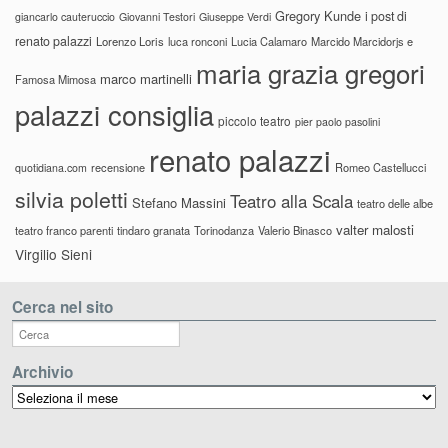
Gregory Kunde
i post di
giancarlo cauteruccio
Giovanni Testori
Giuseppe Verdi
renato palazzi
Lorenzo Loris
luca ronconi
Lucia Calamaro
Marcido Marcidorjs e
maria grazia gregori
marco martinelli
Famosa Mimosa
palazzi consiglia
piccolo teatro
pier paolo pasolini
renato palazzi
recensione
Romeo Castellucci
quotidiana.com
silvia poletti
Teatro alla Scala
Stefano Massini
teatro delle albe
valter malosti
teatro franco parenti
tindaro granata
Torinodanza
Valerio Binasco
Virgilio Sieni
Cerca nel sito
Archivio
Archivio