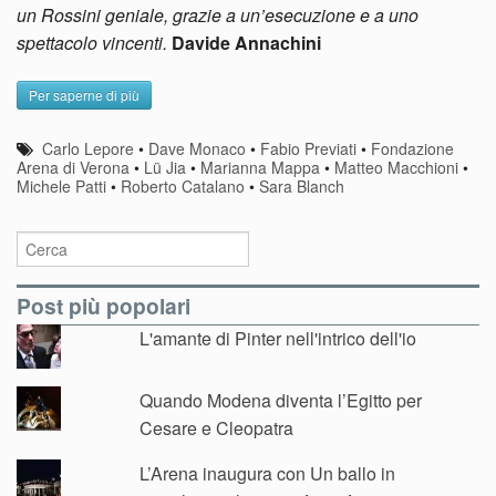
un Rossini geniale, grazie a un’esecuzione e a uno
spettacolo vincenti.
Davide Annachini
Per saperne di più
Carlo Lepore
•
Dave Monaco
•
Fabio Previati
•
Fondazione
Arena di Verona
•
Lü Jia
•
Marianna Mappa
•
Matteo Macchioni
•
Michele Patti
•
Roberto Catalano
•
Sara Blanch
Post più popolari
L'amante di Pinter nell'intrico dell'io
Quando Modena diventa l’Egitto per
Cesare e Cleopatra
L’Arena inaugura con Un ballo in