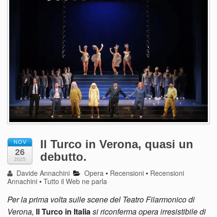
Il Turco in Verona, quasi un
NOV
26
debutto.
2025
Davide Annachini
Opera
•
Recensioni
•
Recensioni
Annachini
•
Tutto il Web ne parla
Per la prima volta sulle scene del Teatro Filarmonico di
Verona,
Il Turco in Italia
si riconferma opera irresistibile di