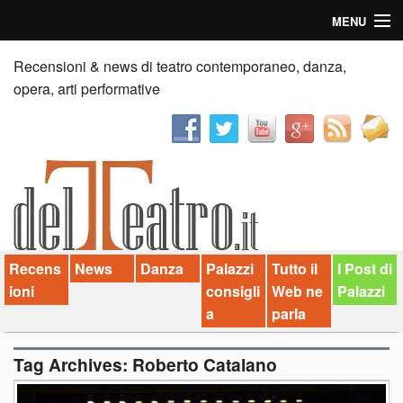
MENU
Home
Recensioni & news di teatro contemporaneo, danza,
opera, arti performative
Recensioni
Anticipazioni
News
Palazzi consiglia
Recens
News
Danza
Palazzi
Tutto il
I Post di
Video
ioni
consigli
Web ne
Palazzi
Chi siamo
a
parla
Contatti
Tag Archives:
Roberto Catalano
dT in English