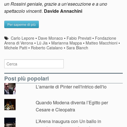
un Rossini geniale, grazie a un’esecuzione e a uno
spettacolo vincenti.
Davide Annachini
Per saperne di più
Carlo Lepore
•
Dave Monaco
•
Fabio Previati
•
Fondazione
Arena di Verona
•
Lü Jia
•
Marianna Mappa
•
Matteo Macchioni
•
Michele Patti
•
Roberto Catalano
•
Sara Blanch
Post più popolari
L'amante di Pinter nell'intrico dell'io
Quando Modena diventa l’Egitto per
Cesare e Cleopatra
L’Arena inaugura con Un ballo in