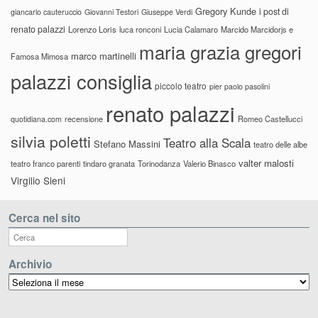
Gregory Kunde
i post di
giancarlo cauteruccio
Giovanni Testori
Giuseppe Verdi
renato palazzi
Lorenzo Loris
luca ronconi
Lucia Calamaro
Marcido Marcidorjs e
maria grazia gregori
marco martinelli
Famosa Mimosa
palazzi consiglia
piccolo teatro
pier paolo pasolini
renato palazzi
recensione
Romeo Castellucci
quotidiana.com
silvia poletti
Teatro alla Scala
Stefano Massini
teatro delle albe
valter malosti
teatro franco parenti
tindaro granata
Torinodanza
Valerio Binasco
Virgilio Sieni
Cerca nel sito
Archivio
Archivio