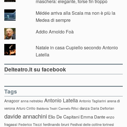
maschera: elegante, forse fin troppo
Médée arriva alla Scala ma non è più la
Medea di sempre
Addio Arnoldo Foà
Natale in casa Cupiello secondo Antonio
Latella
Delteatro.it su facebook
Tags
Antonio Latella
Anagoor
anna netrebko
Antonio Tagliarini
arena di
danza
verona
Arturo Cirillo
Daria Deflorian
Carmelo Rifici
Babilonia Teatri
davide annachini
Elio De Capitani
Emma Dante
enzo
fragassi
ferdinando bruni
Federico Tiezzi
Festival delle colline torinesi