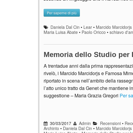
Per saperne di più
Daniela Dal Cin
•
Lear
•
Marcido Marcidorj
Maria Luisa Abate
•
Paolo Oricco
•
schiavo d'a
Memoria dello Studio per 
A trentadue anni dalla prima rappresentazi
rivelò, i Marcido Marcidorjs e Famosa Mi
riportato in scena nell’ambito della rasseg
l’atto unico tratto da Genet che mantiene in
suggestione – Maria Grazia Gregori
Per sa
30/03/2017
Admin
Recensioni
•
Rece
Archinto
•
Daniela Dal Cin
•
Marcido Marcidorj