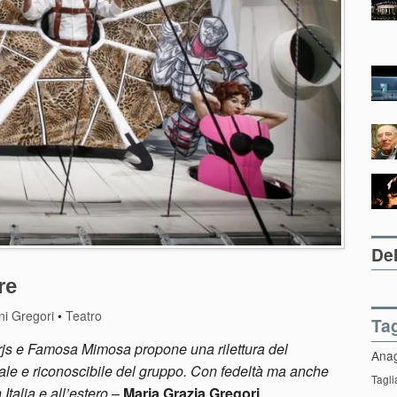
Del
re
ni Gregori
•
Teatro
Ta
js e Famosa Mimosa propone una rilettura del
Ana
ale e riconoscibile del gruppo. Con fedeltà ma anche
Tagli
Italia e all’estero
–
Maria Grazia Gregori