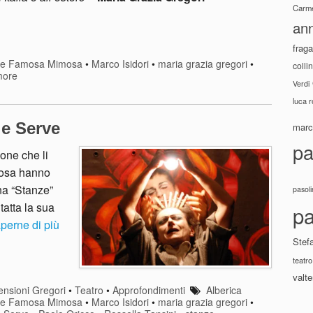
Carme
ann
fraga
s e Famosa Mimosa
•
Marco Isidori
•
maria grazia gregori
•
colli
more
Verdi
luca 
le Serve
marco
pa
one che li
mosa hanno
na “Stanze”
pasoli
tatta la sua
pa
perne di più
Stef
teatro
valte
nsioni Gregori
•
Teatro
•
Approfondimenti
Alberica
s e Famosa Mimosa
•
Marco Isidori
•
maria grazia gregori
•