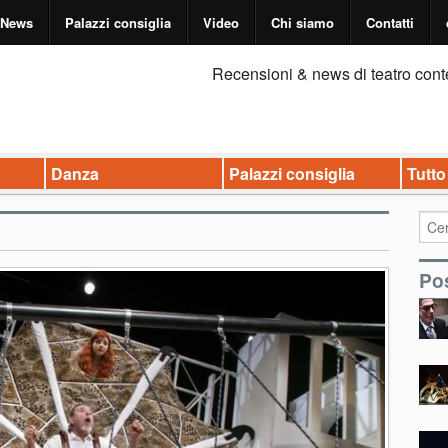
News
Palazzi consiglia
Video
Chi siamo
Contatti
Recensioni & news di teatro cont
Danza
Palazzi consiglia
Tutto
Pos