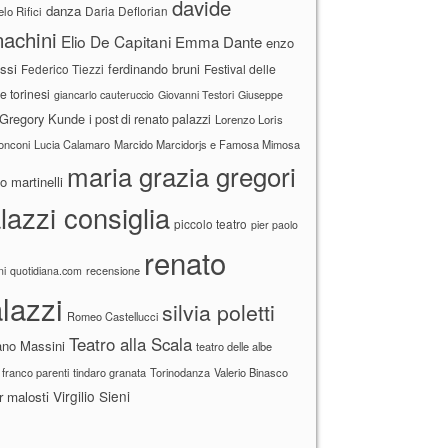
davide
danza
Daria Deflorian
lo Rifici
achini
Elio De Capitani
Emma Dante
enzo
ssi
ferdinando bruni
Federico Tiezzi
Festival delle
ne torinesi
giancarlo cauteruccio
Giovanni Testori
Giuseppe
Gregory Kunde
i post di renato palazzi
Lorenzo Loris
ronconi
Lucia Calamaro
Marcido Marcidorjs e Famosa Mimosa
maria grazia gregori
 martinelli
lazzi consiglia
piccolo teatro
pier paolo
renato
recensione
ni
quotidiana.com
lazzi
silvia poletti
Romeo Castellucci
Teatro alla Scala
ano Massini
teatro delle albe
 franco parenti
tindaro granata
Torinodanza
Valerio Binasco
Virgilio Sieni
r malosti