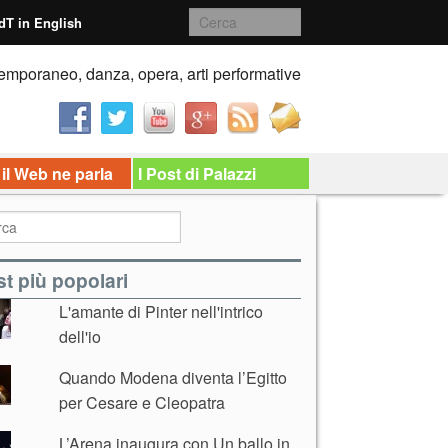
dT in English
emporaneo, danza, opera, arti performative
 il Web ne parla
I Post di Palazzi
t più popolari
L'amante di Pinter nell'intrico
dell'io
Quando Modena diventa l’Egitto
per Cesare e Cleopatra
L’Arena inaugura con Un ballo in