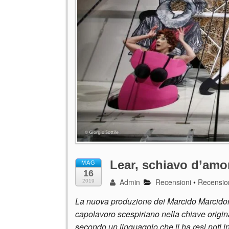
Lear, schiavo d’amo
MAG
16
Admin
Recensioni
•
Recensio
2019
La nuova produzione dei Marcido Marcidor
capolavoro scespiriano nella chiave origin
secondo un linguaggio che li ha resi noti in 