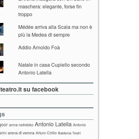
maschera: elegante, forse fin
troppo
Médée arriva alla Scala ma non è
più la Medea di sempre
Addio Arnoldo Foà
Natale in casa Cupiello secondo
Antonio Latella
teatro.it su facebook
gs
Antonio Latella
goor
anna netrebko
Antonio
arini
arena di verona
Arturo Cirillo
Babilonia Teatri