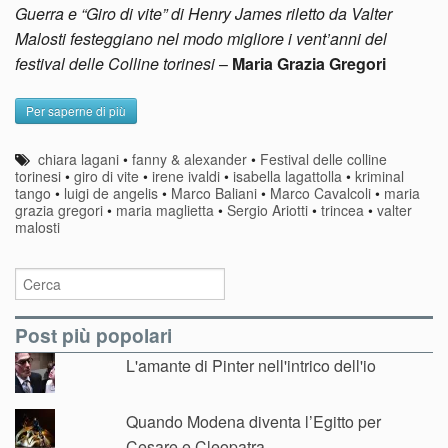
Guerra e “Giro di vite” di Henry James riletto da Valter
Malosti festeggiano nel modo migliore i vent’anni del
festival delle Colline torinesi
–
Maria Grazia Gregori
Per saperne di più
chiara lagani
•
fanny & alexander
•
Festival delle colline
torinesi
•
giro di vite
•
irene ivaldi
•
isabella lagattolla
•
kriminal
tango
•
luigi de angelis
•
Marco Baliani
•
Marco Cavalcoli
•
maria
grazia gregori
•
maria maglietta
•
Sergio Ariotti
•
trincea
•
valter
malosti
Post più popolari
L'amante di Pinter nell'intrico dell'io
Quando Modena diventa l’Egitto per
Cesare e Cleopatra