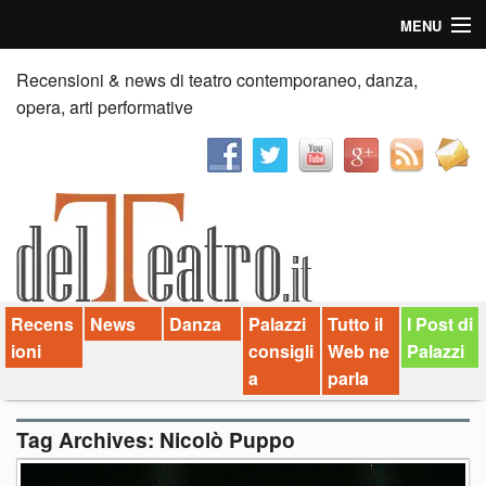
MENU
Home
Recensioni & news di teatro contemporaneo, danza,
opera, arti performative
Recensioni
Anticipazioni
News
Palazzi consiglia
Recens
News
Danza
Palazzi
Tutto il
I Post di
Video
ioni
consigli
Web ne
Palazzi
Chi siamo
a
parla
Contatti
Tag Archives:
Nicolò Puppo
dT in English