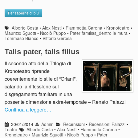
Per saperne di più
Alberto Costa
•
Alex Nesti
•
Fiammetta Carena
•
Kronoteatro
•
Maurizio Sguotti
•
Nicolò Puppo
•
Pater familias_dentro le mura
•
Tommaso Bianco
•
Vittorio Gerosa
Talis pater, talis filius
Il secondo atto della Trilogia di
Kronoteatro riprende
coerentemente lo stile di “Orfani”,
calando la riflessione sul
disgregamento familiare in una
possente dimensione extra-temporale – Renato Palazzi
Continua a leggere…
30/01/2014
Admin
Recensioni
•
Recensioni Palazzi
•
Teatro
Alberto Costa
•
Alex Nesti
•
Fiammetta Carena
•
Kronoteatro
•
Maurizio Sguotti
•
Nicolò Puppo
•
Pater