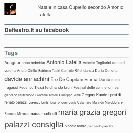
Natale in casa Cupiello secondo Antonio
Latella
Delteatro.it su facebook
Tags
Antonio Latella
Anagoor
anna netrebko
Antonio Tagliarini
arena di
danza
verona
Arturo Cirillo
Daria Deflorian
Carmelo Rifici
Babilonia Teatri
davide annachini
Elio De Capitani
Emma Dante
enzo
fragassi
ferdinando bruni
Federico Tiezzi
Festival delle colline torinesi
Gregory Kunde
i post di
giancarlo cauteruccio
Giovanni Testori
Giuseppe Verdi
renato palazzi
Lorenzo Loris
luca ronconi
Lucia Calamaro
Marcido Marcidorjs e
maria grazia gregori
marco martinelli
Famosa Mimosa
palazzi consiglia
piccolo teatro
pier paolo pasolini