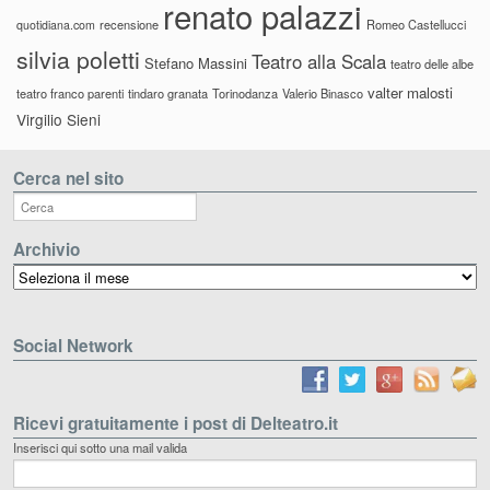
renato palazzi
recensione
Romeo Castellucci
quotidiana.com
silvia poletti
Teatro alla Scala
Stefano Massini
teatro delle albe
valter malosti
teatro franco parenti
tindaro granata
Torinodanza
Valerio Binasco
Virgilio Sieni
Cerca nel sito
Archivio
Archivio
Social Network
Ricevi gratuitamente i post di Delteatro.it
Inserisci qui sotto una mail valida