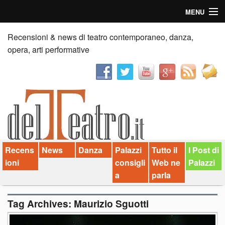
MENU
Home
Recensioni & news di teatro contemporaneo, danza,
opera, arti performative
Recensioni
Anticipazioni
News
Palazzi consiglia
Recens
News
Danza
Palazzi
Tutto il
I Post di
Video
ioni
consigli
Web ne
Palazzi
Chi siamo
a
parla
Contatti
Tag Archives:
Maurizio Sguotti
dT in English