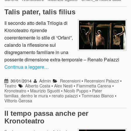
Talis pater, talis filius
Il secondo atto della Trilogia di
Kronoteatro riprende
coerentemente lo stile di “Orfani”,
calando la riflessione sul
disgregamento familiare in una
possente dimensione extra-temporale – Renato Palazzi
Continua a leggere…
30/01/2014
Admin
Recensioni
•
Recensioni Palazzi
•
Teatro
Alberto Costa
•
Alex Nesti
•
Fiammetta Carena
•
Kronoteatro
•
Maurizio Sguotti
•
Nicolò Puppo
•
Pater
familias_dentro le mura
•
renato palazzi
•
Tommaso Bianco
•
Vittorio Gerosa
Il tempo passa anche per
Kronoteatro