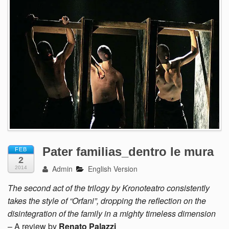
Pater familias_dentro le mura
FEB
2
Admin
English Version
2014
The second act of the trilogy by Kronoteatro consistently
takes the style of “Orfani”, dropping the reflection on the
disintegration of the family in a mighty timeless dimension
– A review by
Renato Palazzi