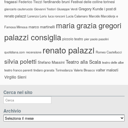
fragassi
ferdinando bruni
Federico Tiezzi
Festival delle colline torinesi
Gregory Kunde
i post di
giancarlo cauteruccio
Giovanni Testori
Giuseppe Verdi
renato palazzi
Lorenzo Loris
luca ronconi
Lucia Calamaro
Marcido Marcidorjs e
maria grazia gregori
marco martinelli
Famosa Mimosa
palazzi consiglia
piccolo teatro
pier paolo pasolini
renato palazzi
recensione
Romeo Castellucci
quotidiana.com
silvia poletti
Teatro alla Scala
Stefano Massini
teatro delle albe
valter malosti
teatro franco parenti
tindaro granata
Torinodanza
Valerio Binasco
Virgilio Sieni
Cerca nel sito
Archivio
Archivio