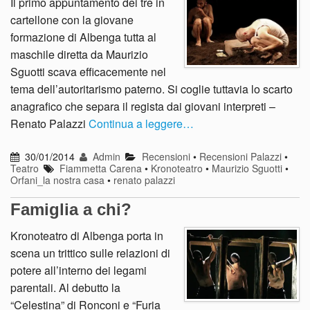
Il primo appuntamento dei tre in
cartellone con la giovane
formazione di Albenga tutta al
maschile diretta da Maurizio
Sguotti scava efficacemente nel
tema dell’autoritarismo paterno. Si coglie tuttavia lo scarto
anagrafico che separa il regista dai giovani interpreti –
Renato Palazzi
Continua a leggere…
30/01/2014
Admin
Recensioni
•
Recensioni Palazzi
•
Teatro
Fiammetta Carena
•
Kronoteatro
•
Maurizio Sguotti
•
Orfani_la nostra casa
•
renato palazzi
Famiglia a chi?
Kronoteatro di Albenga porta in
scena un trittico sulle relazioni di
potere all’interno dei legami
parentali. Al debutto la
“Celestina” di Ronconi e “Furia