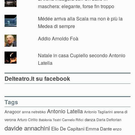
maschera: elegante, forse fin troppo
Médée arriva alla Scala ma non è più la
Medea di sempre
Addio Arnoldo Foà
Natale in casa Cupiello secondo Antonio
Latella
Delteatro.it su facebook
Tags
Antonio Latella
Anagoor
anna netrebko
Antonio Tagliarini
arena di
danza
verona
Arturo Cirillo
Daria Deflorian
Carmelo Rifici
Babilonia Teatri
davide annachini
Elio De Capitani
Emma Dante
enzo