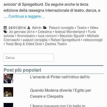
avicola” di Spregelburd. Da seguire anche la terza
edizione della rassegna internazionale di teatro, danza, e
…
Continua a leggere…
24/01/2014
Admin
Palazzi consiglia
•
Teatro
•
Video
24 gennaio 2014
•
Celestina
•
festival Wonderland
•
Furia
avicola
•
Kronoteatro
•
luca ronconi
•
Maurizio Sguotti
•
Michele
Cremaschi
•
palazzi consiglia
•
Rafael Spregelburd
•
videoconsigli
•
Yossi Berg & Oded Graf
•
Zaches Teatro
Post più popolari
L'amante di Pinter nell'intrico dell'io
Quando Modena diventa l’Egitto per
Cesare e Cleopatra
L’Arena inaugura con Un ballo in