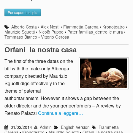
Per saperne di più
Alberto Costa
•
Alex Nesti
•
Fiammetta Carena
•
Kronoteatro
•
Maurizio Sguotti
•
Nicolò Puppo
•
Pater familias_dentro le mura
•
Tommaso Bianco
•
Vittorio Gerosa
Orfani_la nostra casa
The first of the three dates on the
bill with the male-only Albenga
company directed by Maurizio
Sguotti digs effectively in the
theme of paternal
authoritarianism. However, it shows a gap between the
older director and the younger performers – A review by
Renato Palazzi
Continua a leggere…
01/02/2014
Admin
English Version
Fiammetta
Carena
•
Kronoteatro
•
Maurizio Sguotti
•
Orfani_la nostra casa