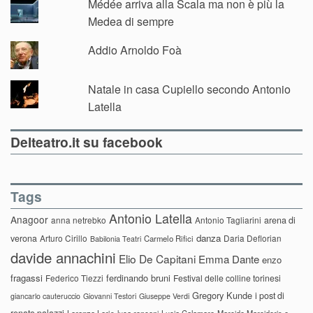
Médée arriva alla Scala ma non è più la
Medea di sempre
Addio Arnoldo Foà
Natale in casa Cupiello secondo Antonio
Latella
Delteatro.it su facebook
Tags
Antonio Latella
Anagoor
anna netrebko
Antonio Tagliarini
arena di
danza
verona
Arturo Cirillo
Daria Deflorian
Carmelo Rifici
Babilonia Teatri
davide annachini
Elio De Capitani
Emma Dante
enzo
fragassi
ferdinando bruni
Federico Tiezzi
Festival delle colline torinesi
Gregory Kunde
i post di
giancarlo cauteruccio
Giovanni Testori
Giuseppe Verdi
renato palazzi
Lorenzo Loris
luca ronconi
Lucia Calamaro
Marcido Marcidorjs e