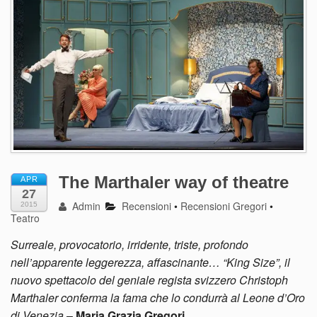
The Marthaler way of theatre
APR
27
Admin
Recensioni
•
Recensioni Gregori
•
2015
Teatro
Surreale, provocatorio, irridente, triste, profondo
nell’apparente leggerezza, affascinante… “King Size”, il
nuovo spettacolo del geniale regista svizzero Christoph
Marthaler conferma la fama che lo condurrà al Leone d’Oro
di Venezia
–
Maria Grazia Gregori