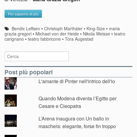
Per saperne di più
Bendix Leffsen
•
Christoph Marthaler
•
King-Size
•
maria
grazia gregori
•
Michael von der Heide
•
Nikola Weisse
•
teatro
carignano
•
teatro fabbricone
•
Tora Augestad
Post più popolari
L'amante di Pinter nell'intrico dell'io
Quando Modena diventa l’Egitto per
Cesare e Cleopatra
L’Arena inaugura con Un ballo in
maschera: elegante, forse fin troppo