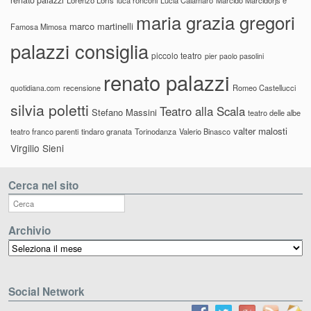
maria grazia gregori
marco martinelli
Famosa Mimosa
palazzi consiglia
piccolo teatro
pier paolo pasolini
renato palazzi
recensione
Romeo Castellucci
quotidiana.com
silvia poletti
Teatro alla Scala
Stefano Massini
teatro delle albe
valter malosti
teatro franco parenti
tindaro granata
Torinodanza
Valerio Binasco
Virgilio Sieni
Cerca nel sito
Archivio
Archivio
Social Network