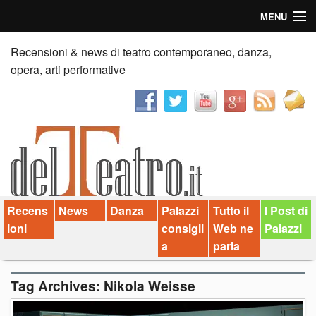
MENU
Home
Recensioni & news di teatro contemporaneo, danza,
opera, arti performative
Recensioni
Anticipazioni
News
Palazzi consiglia
Recens
News
Danza
Palazzi
Tutto il
I Post di
Video
ioni
consigli
Web ne
Palazzi
Chi siamo
a
parla
Contatti
Tag Archives:
Nikola Weisse
dT in English