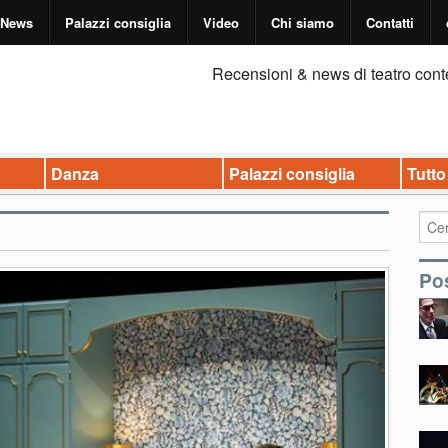
News
Palazzi consiglia
Video
Chi siamo
Contatti
Recensioni & news di teatro cont
Danza
Palazzi consiglia
Tutto
Pos