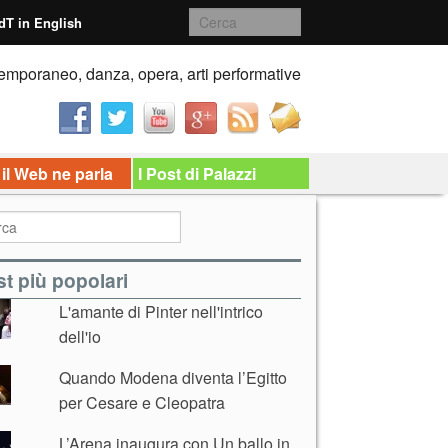
dT in English
emporaneo, danza, opera, arti performative
 il Web ne parla
I Post di Palazzi
t più popolari
L'amante di Pinter nell'intrico
dell'io
Quando Modena diventa l’Egitto
per Cesare e Cleopatra
L’Arena inaugura con Un ballo in