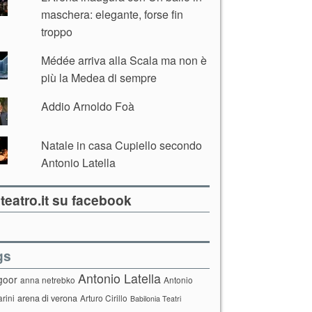
maschera: elegante, forse fin
troppo
Médée arriva alla Scala ma non è
più la Medea di sempre
Addio Arnoldo Foà
Natale in casa Cupiello secondo
Antonio Latella
teatro.it su facebook
gs
Antonio Latella
goor
anna netrebko
Antonio
arini
arena di verona
Arturo Cirillo
Babilonia Teatri