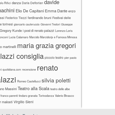
davide
danza
Daria Deflorian
lo Rifici
achini
Elio De Capitani
Emma Dante
enzo
ssi
ferdinando bruni
Federico Tiezzi
Festival delle
ne torinesi
giancarlo cauteruccio
Giovanni Testori
Giuseppe
Gregory Kunde
i post di renato palazzi
Lorenzo Loris
ronconi
Lucia Calamaro
Marcido Marcidorjs e Famosa Mimosa
maria grazia gregori
 martinelli
lazzi consiglia
piccolo teatro
pier paolo
renato
recensione
ni
quotidiana.com
lazzi
silvia poletti
Romeo Castellucci
Teatro alla Scala
ano Massini
teatro delle albe
 franco parenti
tindaro granata
Torinodanza
Valerio Binasco
Virgilio Sieni
r malosti