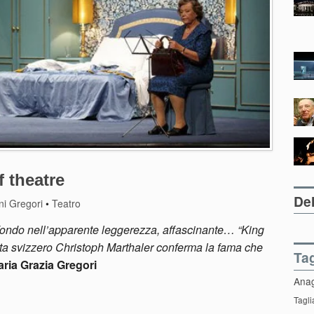
 theatre
Del
ni Gregori
•
Teatro
profondo nell’apparente leggerezza, affascinante… “King
ista svizzero Christoph Marthaler conferma la fama che
Ta
ria Grazia Gregori
Ana
Tagli