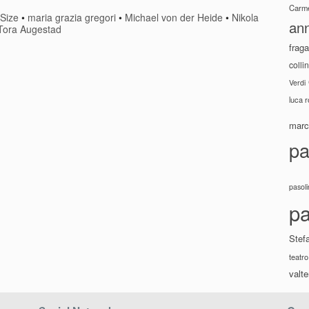
Carme
-Size
•
maria grazia gregori
•
Michael von der Heide
•
Nikola
ann
Tora Augestad
fraga
colli
Verdi
luca 
marco
pa
pasoli
pa
Stef
teatro
valte