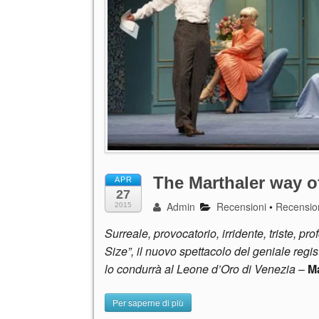
The Marthaler way of
APR
27
Admin
Recensioni
•
Recensio
2015
Surreale, provocatorio, irridente, triste, 
Size”, il nuovo spettacolo del geniale reg
lo condurrà al Leone d’Oro di Venezia
–
Ma
Per saperne di più