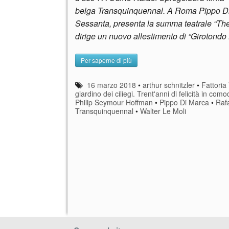
belga Transquinquennal. A Roma Pippo Di 
Sessanta, presenta la summa teatrale “Th
dirige un nuovo allestimento di “Girotondo 
Per saperne di più
16 marzo 2018
•
arthur schnitzler
•
Fattoria 
giardino dei ciliegi. Trent'anni di felicità in com
Philip Seymour Hoffman
•
Pippo Di Marca
•
Raf
Transquinquennal
•
Walter Le Moli