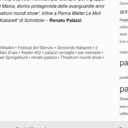
Carme
Marca, storico protagonista delle avanguardie anni
ann
eatrum mundi show”. Infine a Parma Walter Le Moli
fraga
Kabarett” di Schnitzler
–
Renato Palazzi
colli
Verdi
luca 
Vittadini
•
Festival del Silenzio
•
Girotondo Kabarett
•
Il
marco
odato d'uso
•
Kepler-452
•
palazzi consiglia
•
par exemple
•
ael Spregelburd
•
renato palazzi
•
Theatrum mundi show
•
pa
pasoli
pa
Stef
teatro
valte