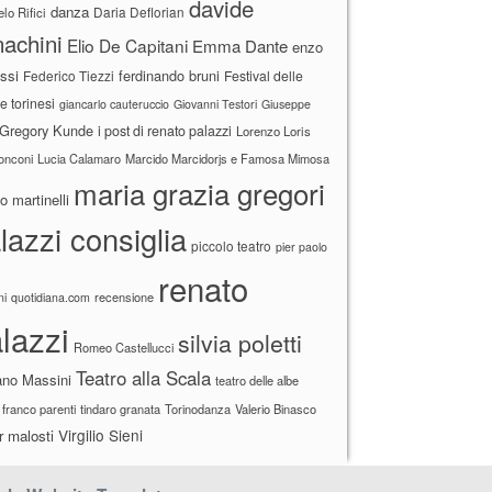
davide
danza
Daria Deflorian
lo Rifici
achini
Elio De Capitani
Emma Dante
enzo
ssi
ferdinando bruni
Federico Tiezzi
Festival delle
ne torinesi
giancarlo cauteruccio
Giovanni Testori
Giuseppe
Gregory Kunde
i post di renato palazzi
Lorenzo Loris
ronconi
Lucia Calamaro
Marcido Marcidorjs e Famosa Mimosa
maria grazia gregori
 martinelli
lazzi consiglia
piccolo teatro
pier paolo
renato
recensione
ni
quotidiana.com
lazzi
silvia poletti
Romeo Castellucci
Teatro alla Scala
ano Massini
teatro delle albe
 franco parenti
tindaro granata
Torinodanza
Valerio Binasco
Virgilio Sieni
r malosti