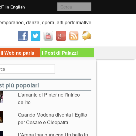
dT in English
emporaneo, danza, opera, arti performative
 il Web ne parla
I Post di Palazzi
t più popolari
L'amante di Pinter nell'intrico
dell'io
Quando Modena diventa l’Egitto
per Cesare e Cleopatra
L’Arena inaugura con Un ballo in