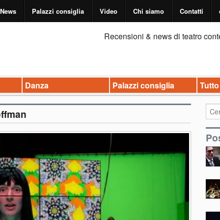
News
Palazzi consiglia
Video
Chi siamo
Contatti
Recensioni & news di teatro cont
Danza
Palazzi consiglia
Tutto
offman
Pos