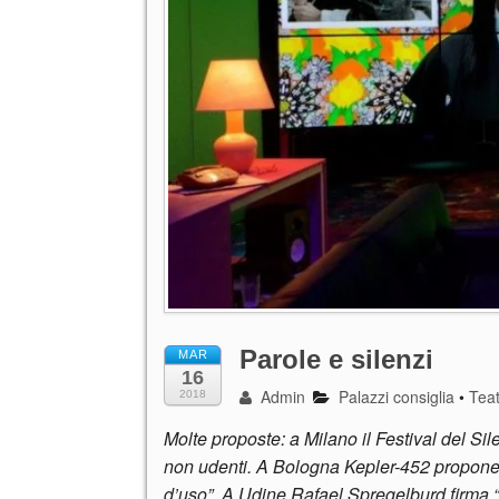
Parole e silenzi
MAR
16
Admin
Palazzi consiglia
•
Tea
2018
Molte proposte: a Milano il Festival del Sil
non udenti. A Bologna Kepler-452 propone “Il
d’uso”. A Udine Rafael Spregelburd firma 