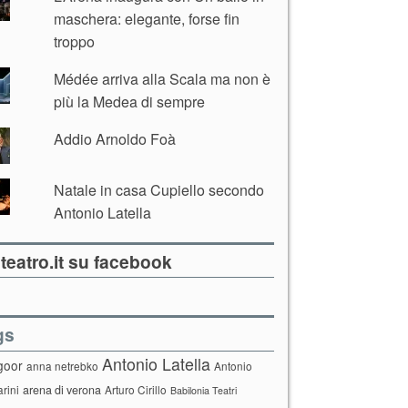
maschera: elegante, forse fin
troppo
Médée arriva alla Scala ma non è
più la Medea di sempre
Addio Arnoldo Foà
Natale in casa Cupiello secondo
Antonio Latella
teatro.it su facebook
gs
Antonio Latella
goor
anna netrebko
Antonio
arini
arena di verona
Arturo Cirillo
Babilonia Teatri