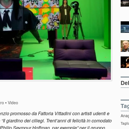
Del
tro
•
Video
Ta
enzio promosso da Fattoria Vittadini con artisti udenti e
Ana
 giardino dei ciliegi. Trent’anni di felicità in comodato
Tagli
“Philip Seymour Hoffman, par exemple” per il gruppo