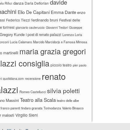
davide
danza
Daria Deflorian
lo Rifici
achini
Elio De Capitani
Emma Dante
enzo
ssi
ferdinando bruni
Federico Tiezzi
Festival delle
ne torinesi
giancarlo cauteruccio
Giovanni Testori
Giuseppe
Gregory Kunde
i post di renato palazzi
Lorenzo Loris
ronconi
Lucia Calamaro
Marcido Marcidorjs e Famosa Mimosa
maria grazia gregori
 martinelli
lazzi consiglia
piccolo teatro
pier paolo
renato
recensione
ni
quotidiana.com
lazzi
silvia poletti
Romeo Castellucci
Teatro alla Scala
ano Massini
teatro delle albe
 franco parenti
tindaro granata
Torinodanza
Valerio Binasco
Virgilio Sieni
r malosti