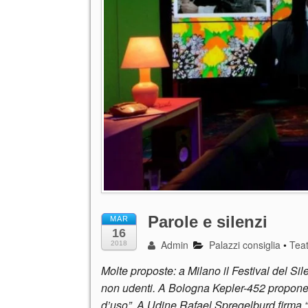
Parole e silenzi
MAR
16
Admin
Palazzi consiglia
•
Tea
2018
Molte proposte: a Milano il Festival del Sil
non udenti. A Bologna Kepler-452 propone “Il
d’uso”. A Udine Rafael Spregelburd firma 