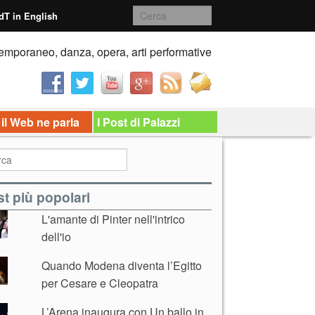
dT in English
emporaneo, danza, opera, arti performative
 il Web ne parla
I Post di Palazzi
t più popolari
L'amante di Pinter nell'intrico
dell'io
Quando Modena diventa l’Egitto
per Cesare e Cleopatra
L’Arena inaugura con Un ballo in