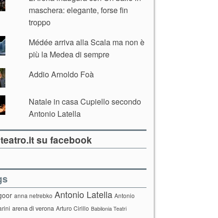
maschera: elegante, forse fin
troppo
Médée arriva alla Scala ma non è
più la Medea di sempre
Addio Arnoldo Foà
Natale in casa Cupiello secondo
Antonio Latella
teatro.it su facebook
gs
Antonio Latella
goor
anna netrebko
Antonio
arini
arena di verona
Arturo Cirillo
Babilonia Teatri