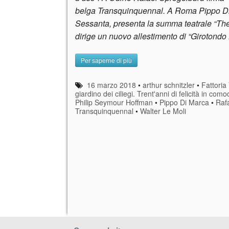
belga Transquinquennal. A Roma Pippo Di 
Sessanta, presenta la summa teatrale “Th
dirige un nuovo allestimento di “Girotondo 
Per saperne di più
16 marzo 2018
•
arthur schnitzler
•
Fattoria 
giardino dei ciliegi. Trent'anni di felicità in com
Philip Seymour Hoffman
•
Pippo Di Marca
•
Raf
Transquinquennal
•
Walter Le Moli