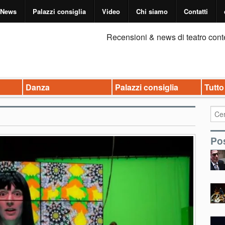
News
Palazzi consiglia
Video
Chi siamo
Contatti
Recensioni & news di teatro cont
Danza
Palazzi consiglia
Tutto
Pos