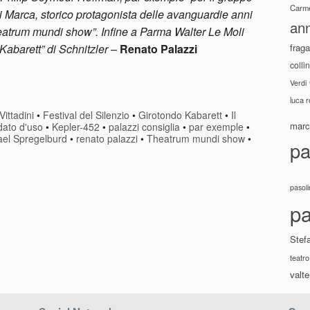
Carme
Marca, storico protagonista delle avanguardie anni
ann
eatrum mundi show”. Infine a Parma Walter Le Moli
fraga
Kabarett” di Schnitzler
–
Renato Palazzi
colli
Verdi
luca 
Vittadini
•
Festival del Silenzio
•
Girotondo Kabarett
•
Il
marco
odato d'uso
•
Kepler-452
•
palazzi consiglia
•
par exemple
•
ael Spregelburd
•
renato palazzi
•
Theatrum mundi show
•
pa
pasoli
pa
Stef
teatro
valte