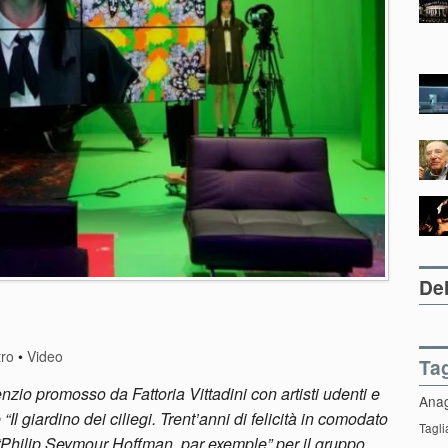
Del
tro
•
Video
Ta
enzio promosso da Fattoria Vittadini con artisti udenti e
Ana
 giardino dei ciliegi. Trent’anni di felicità in comodato
Tagli
“Philip Seymour Hoffman, par exemple” per il gruppo