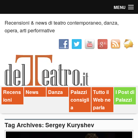
MENU
Home
Recensioni & news di teatro contemporaneo, danza,
opera, arti performative
Recensioni
Anticipazioni
News
Palazzi consiglia
Recens
News
Danza
Palazzi
Tutto il
I Post di
Video
ioni
consigli
Web ne
Palazzi
Chi siamo
a
parla
Contatti
Tag Archives:
Sergey Kuryshev
dT in English