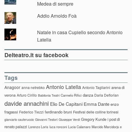
Medea di sempre
Addio Arnoldo Foà
Natale in casa Cupiello secondo Antonio
Latella
Delteatro.it su facebook
Tags
Antonio Latella
Anagoor
anna netrebko
Antonio Tagliarini
arena di
danza
verona
Arturo Cirillo
Daria Deflorian
Carmelo Rifici
Babilonia Teatri
davide annachini
Elio De Capitani
Emma Dante
enzo
fragassi
ferdinando bruni
Federico Tiezzi
Festival delle colline torinesi
Gregory Kunde
i post di
giancarlo cauteruccio
Giovanni Testori
Giuseppe Verdi
renato palazzi
Lorenzo Loris
luca ronconi
Lucia Calamaro
Marcido Marcidorjs e