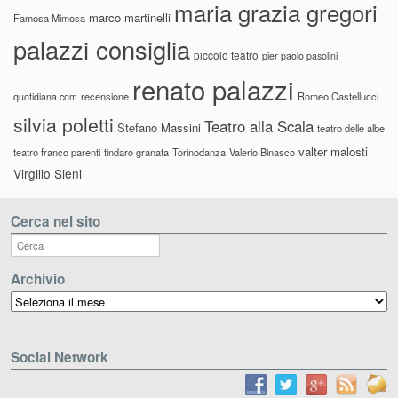
maria grazia gregori
marco martinelli
Famosa Mimosa
palazzi consiglia
piccolo teatro
pier paolo pasolini
renato palazzi
recensione
Romeo Castellucci
quotidiana.com
silvia poletti
Teatro alla Scala
Stefano Massini
teatro delle albe
valter malosti
teatro franco parenti
tindaro granata
Torinodanza
Valerio Binasco
Virgilio Sieni
Cerca nel sito
Archivio
Archivio
Social Network