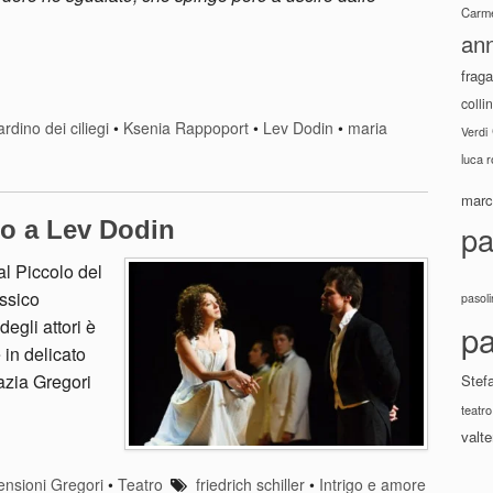
Carme
ann
fraga
colli
iardino dei ciliegi
•
Ksenia Rappoport
•
Lev Dodin
•
maria
Verdi
luca 
marco
no a Lev Dodin
pa
al Piccolo del
assico
pasoli
egli attori è
pa
in delicato
azia Gregori
Stef
teatro
valte
nsioni Gregori
•
Teatro
friedrich schiller
•
Intrigo e amore