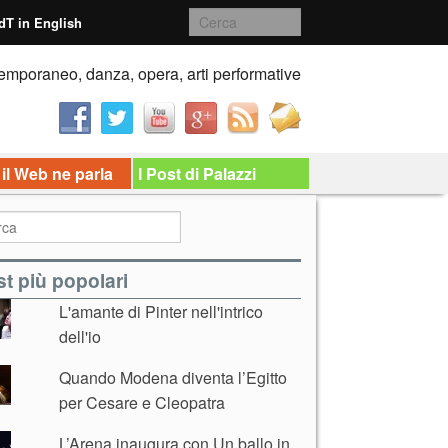
dT in English
emporaneo, danza, opera, arti performative
 il Web ne parla
I Post di Palazzi
t più popolari
L'amante di Pinter nell'intrico
dell'io
Quando Modena diventa l’Egitto
per Cesare e Cleopatra
L’Arena inaugura con Un ballo in