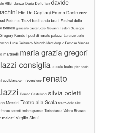
davide
danza
Daria Deflorian
lo Rifici
achini
Elio De Capitani
Emma Dante
enzo
ssi
ferdinando bruni
Federico Tiezzi
Festival delle
ne torinesi
giancarlo cauteruccio
Giovanni Testori
Giuseppe
Gregory Kunde
i post di renato palazzi
Lorenzo Loris
ronconi
Lucia Calamaro
Marcido Marcidorjs e Famosa Mimosa
maria grazia gregori
 martinelli
lazzi consiglia
piccolo teatro
pier paolo
renato
recensione
ni
quotidiana.com
lazzi
silvia poletti
Romeo Castellucci
Teatro alla Scala
ano Massini
teatro delle albe
 franco parenti
tindaro granata
Torinodanza
Valerio Binasco
Virgilio Sieni
r malosti