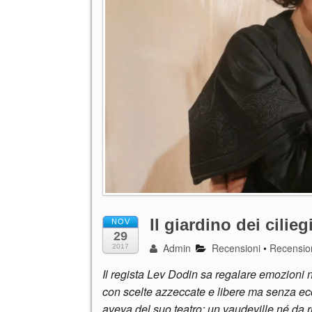
Il giardino dei cilieg
NOV
29
Admin
Recensioni
•
Recensio
2017
Il regista Lev Dodin sa regalare emozioni n
con scelte azzeccate e libere ma senza e
aveva del suo teatro: un vaudeville né da r