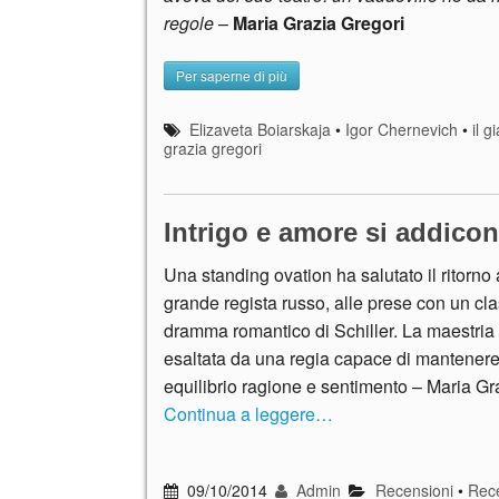
regole
–
Maria Grazia Gregori
Per saperne di più
Elizaveta Boiarskaja
•
Igor Chernevich
•
il g
grazia gregori
Intrigo e amore si addico
Una standing ovation ha salutato il ritorno 
grande regista russo, alle prese con un cl
dramma romantico di Schiller. La maestria d
esaltata da una regia capace di mantenere 
equilibrio ragione e sentimento – Maria Gr
Continua a leggere…
09/10/2014
Admin
Recensioni
•
Rece