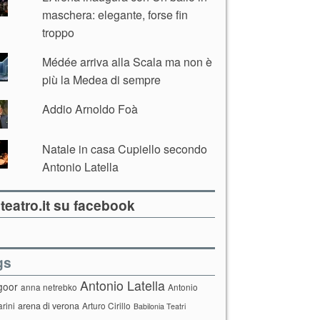
maschera: elegante, forse fin
troppo
Médée arriva alla Scala ma non è
più la Medea di sempre
Addio Arnoldo Foà
Natale in casa Cupiello secondo
Antonio Latella
teatro.it su facebook
gs
Antonio Latella
goor
anna netrebko
Antonio
arini
arena di verona
Arturo Cirillo
Babilonia Teatri