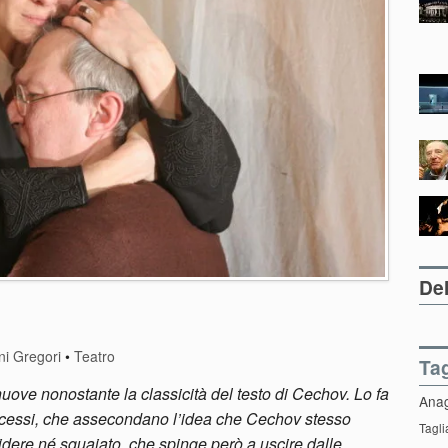
Del
i
ni Gregori
•
Teatro
Ta
uove nonostante la classicità del testo di Cechov. Lo fa
Ana
ccessi, che assecondano l’idea che Cechov stesso
Tagli
idere né sguaiato, che spinge però a uscire dalle