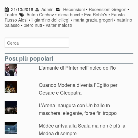
21/10/2016
Admin
Recensioni
•
Recensioni Gregori
•
Teatro
Anton Cechov
•
elena bucci
•
Eva Robin's
•
Fausto
Russo Alesi
•
il giardino dei ciliegi
•
maria grazia gregori
•
natalino
balasso
•
piero nuti
•
valter malosti
Post più popolari
L'amante di Pinter nell'intrico dell'io
Quando Modena diventa l’Egitto per
Cesare e Cleopatra
L’Arena inaugura con Un ballo in
maschera: elegante, forse fin troppo
Médée arriva alla Scala ma non è più la
Medea di sempre