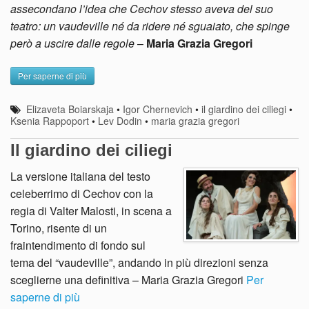
assecondano l’idea che Cechov stesso aveva del suo
teatro: un vaudeville né da ridere né sguaiato, che spinge
però a uscire dalle regole
–
Maria Grazia Gregori
Per saperne di più
Elizaveta Boiarskaja
•
Igor Chernevich
•
il giardino dei ciliegi
•
Ksenia Rappoport
•
Lev Dodin
•
maria grazia gregori
Il giardino dei ciliegi
La versione italiana del testo
celeberrimo di Cechov con la
regia di Valter Malosti, in scena a
Torino, risente di un
fraintendimento di fondo sul
tema del “vaudeville”, andando in più direzioni senza
sceglierne una definitiva – Maria Grazia Gregori
Per
saperne di più