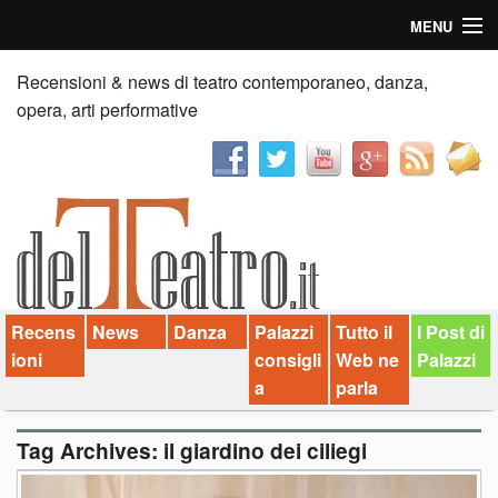
MENU
Home
Recensioni & news di teatro contemporaneo, danza,
opera, arti performative
Recensioni
Anticipazioni
News
Palazzi consiglia
Recens
News
Danza
Palazzi
Tutto il
I Post di
Video
ioni
consigli
Web ne
Palazzi
Chi siamo
a
parla
Contatti
Tag Archives:
il giardino dei ciliegi
dT in English