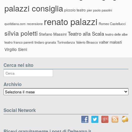
palazzi consiglia
piccolo teatro
pier paolo pasolini
renato palazzi
recensione
Romeo Castellucci
quotidiana.com
silvia poletti
Teatro alla Scala
Stefano Massini
teatro delle albe
valter malosti
teatro franco parenti
tindaro granata
Torinodanza
Valerio Binasco
Virgilio Sieni
Cerca nel sito
Archivio
Archivio
Social Network
Ricevi gratuitamente i post di Delteatro.it