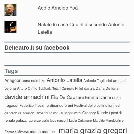
Addio Arnoldo Foà
Natale in casa Cupiello secondo Antonio
Latella
Delteatro.it su facebook
Tags
Antonio Latella
Anagoor
anna netrebko
Antonio Tagliarini
arena di
danza
verona
Arturo Cirillo
Daria Deflorian
Carmelo Rifici
Babilonia Teatri
davide annachini
Elio De Capitani
Emma Dante
enzo
fragassi
ferdinando bruni
Federico Tiezzi
Festival delle colline torinesi
Gregory Kunde
i post di
giancarlo cauteruccio
Giovanni Testori
Giuseppe Verdi
renato palazzi
Lorenzo Loris
luca ronconi
Lucia Calamaro
Marcido Marcidorjs e
maria grazia gregori
marco martinelli
Famosa Mimosa