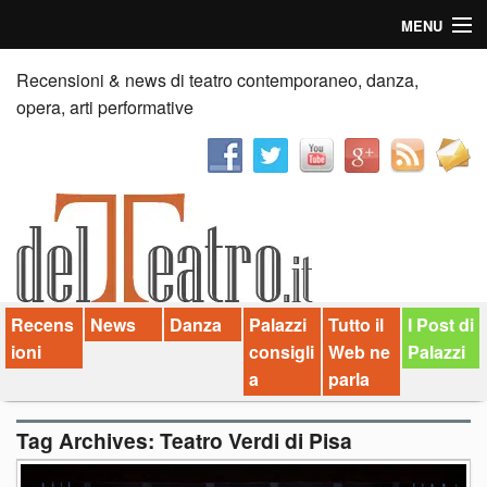
MENU
Home
Recensioni & news di teatro contemporaneo, danza,
opera, arti performative
Recensioni
Anticipazioni
News
Palazzi consiglia
Recens
News
Danza
Palazzi
Tutto il
I Post di
Video
ioni
consigli
Web ne
Palazzi
Chi siamo
a
parla
Contatti
Tag Archives:
Teatro Verdi di Pisa
dT in English