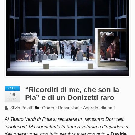
“Ricorditi di me, che son la
OTT
16
Pia” e di un Donizetti raro
2017
Silvia Poletti
Opera
•
Recensioni
•
Approfondimenti
Al Teatro Verdi di Pisa si recupera un rarissimo Donizetti
‘dantesco’. Ma nonostante la buona volontà e l’importanza
dell’operazione, non tutto sembra aver convinto
–
Davide