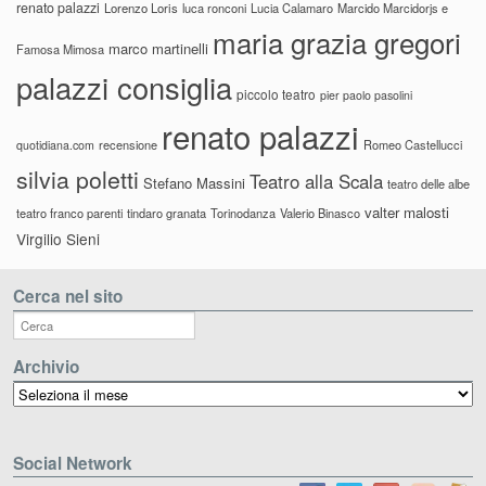
renato palazzi
Lorenzo Loris
luca ronconi
Lucia Calamaro
Marcido Marcidorjs e
maria grazia gregori
marco martinelli
Famosa Mimosa
palazzi consiglia
piccolo teatro
pier paolo pasolini
renato palazzi
recensione
Romeo Castellucci
quotidiana.com
silvia poletti
Teatro alla Scala
Stefano Massini
teatro delle albe
valter malosti
teatro franco parenti
tindaro granata
Torinodanza
Valerio Binasco
Virgilio Sieni
Cerca nel sito
Archivio
Archivio
Social Network