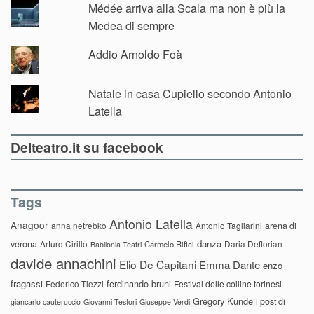
Médée arriva alla Scala ma non è più la
Medea di sempre
Addio Arnoldo Foà
Natale in casa Cupiello secondo Antonio
Latella
Delteatro.it su facebook
Tags
Antonio Latella
Anagoor
anna netrebko
Antonio Tagliarini
arena di
danza
verona
Arturo Cirillo
Daria Deflorian
Carmelo Rifici
Babilonia Teatri
davide annachini
Elio De Capitani
Emma Dante
enzo
fragassi
ferdinando bruni
Federico Tiezzi
Festival delle colline torinesi
Gregory Kunde
i post di
giancarlo cauteruccio
Giovanni Testori
Giuseppe Verdi