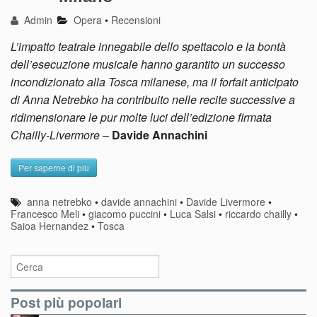
Admin
Opera
•
Recensioni
L’impatto teatrale innegabile dello spettacolo e la bontà
dell’esecuzione musicale hanno garantito un successo
incondizionato alla Tosca milanese, ma il forfait anticipato
di Anna Netrebko ha contribuito nelle recite successive a
ridimensionare le pur molte luci dell’edizione firmata
Chailly-Livermore
–
Davide Annachini
Per saperne di più
anna netrebko
•
davide annachini
•
Davide Livermore
•
Francesco Meli
•
giacomo puccini
•
Luca Salsi
•
riccardo chailly
•
Saioa Hernandez
•
Tosca
Post più popolari