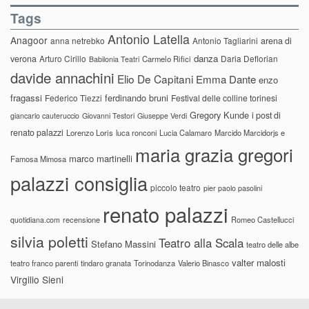
Tags
Antonio Latella
Anagoor
anna netrebko
Antonio Tagliarini
arena di
danza
verona
Arturo Cirillo
Daria Deflorian
Carmelo Rifici
Babilonia Teatri
davide annachini
Elio De Capitani
Emma Dante
enzo
fragassi
ferdinando bruni
Federico Tiezzi
Festival delle colline torinesi
Gregory Kunde
i post di
giancarlo cauteruccio
Giovanni Testori
Giuseppe Verdi
renato palazzi
Lorenzo Loris
luca ronconi
Lucia Calamaro
Marcido Marcidorjs e
maria grazia gregori
marco martinelli
Famosa Mimosa
palazzi consiglia
piccolo teatro
pier paolo pasolini
renato palazzi
recensione
Romeo Castellucci
quotidiana.com
silvia poletti
Teatro alla Scala
Stefano Massini
teatro delle albe
valter malosti
teatro franco parenti
tindaro granata
Torinodanza
Valerio Binasco
Virgilio Sieni