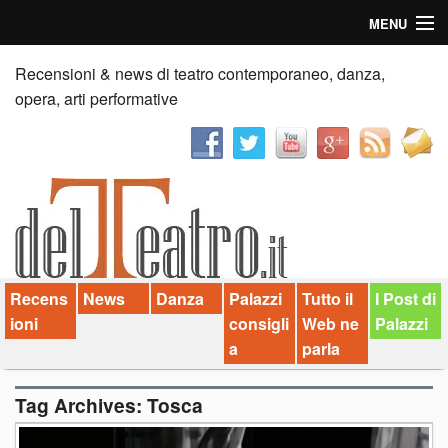
MENU
Home
Recensioni & news di teatro contemporaneo, danza,
opera, arti performative
Recensioni
Anticipazioni
News
Palazzi consiglia
Recens
News
Danza
Palazzi
Tutto il
I Post di
Video
ioni
consigli
Web ne
Palazzi
Chi siamo
a
parla
Contatti
Tag Archives:
Tosca
dT in English