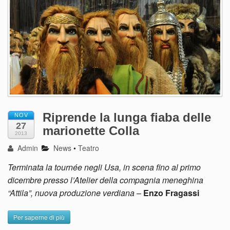
Riprende la lunga fiaba delle
NOV
27
marionette Colla
2013
Admin
News
•
Teatro
Terminata la tournée negli Usa, in scena fino al primo
dicembre presso l’Atelier della compagnia meneghina
“Attila”, nuova produzione verdiana
–
Enzo Fragassi
Per saperne di più