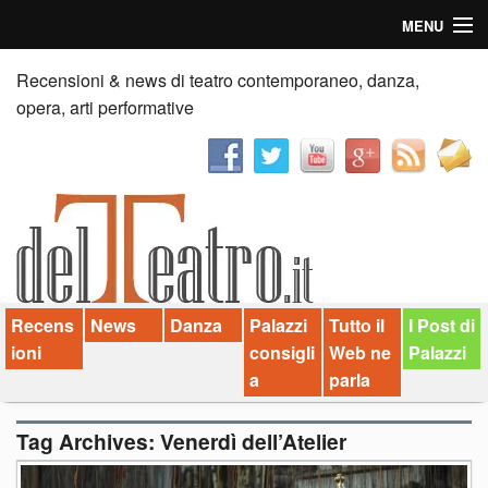
MENU
Home
Recensioni & news di teatro contemporaneo, danza,
opera, arti performative
Recensioni
Anticipazioni
News
Palazzi consiglia
Recens
News
Danza
Palazzi
Tutto il
I Post di
Video
ioni
consigli
Web ne
Palazzi
Chi siamo
a
parla
Contatti
Tag Archives:
Venerdì dell’Atelier
dT in English