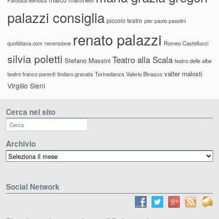
palazzi consiglia
piccolo teatro
pier paolo pasolini
renato palazzi
recensione
Romeo Castellucci
quotidiana.com
silvia poletti
Teatro alla Scala
Stefano Massini
teatro delle albe
valter malosti
teatro franco parenti
tindaro granata
Torinodanza
Valerio Binasco
Virgilio Sieni
Cerca nel sito
Archivio
Archivio
Social Network