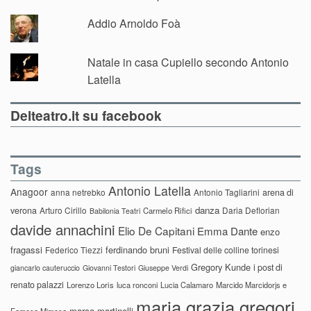
Addio Arnoldo Foà
Natale in casa Cupiello secondo Antonio
Latella
Delteatro.it su facebook
Tags
Antonio Latella
Anagoor
anna netrebko
Antonio Tagliarini
arena di
danza
verona
Arturo Cirillo
Daria Deflorian
Carmelo Rifici
Babilonia Teatri
davide annachini
Elio De Capitani
Emma Dante
enzo
fragassi
ferdinando bruni
Federico Tiezzi
Festival delle colline torinesi
Gregory Kunde
i post di
giancarlo cauteruccio
Giovanni Testori
Giuseppe Verdi
renato palazzi
Lorenzo Loris
luca ronconi
Lucia Calamaro
Marcido Marcidorjs e
maria grazia gregori
marco martinelli
Famosa Mimosa