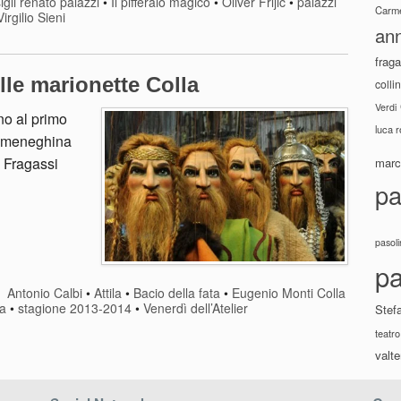
igli renato palazzi
•
Il pifferaio magico
•
Oliver Frljić
•
palazzi
Carme
Virgilio Sieni
ann
fraga
lle marionette Colla
colli
Verdi
no al primo
luca 
a meneghina
o Fragassi
marco
pa
pasoli
pa
Antonio Calbi
•
Attila
•
Bacio della fata
•
Eugenio Monti Colla
la
•
stagione 2013-2014
•
Venerdì dell’Atelier
Stef
teatro
valte