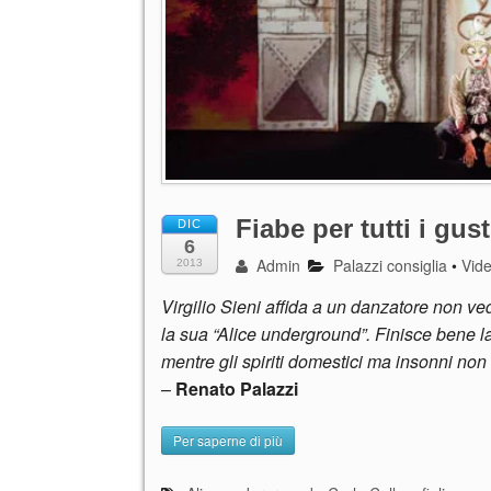
Fiabe per tutti i gust
DIC
6
Admin
Palazzi consiglia
•
Vid
2013
Virgilio Sieni affida a un danzatore non ve
la sua “Alice underground”. Finisce bene la
mentre gli spiriti domestici ma insonni non
–
Renato Palazzi
Per saperne di più