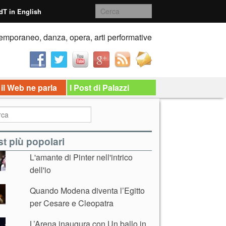
dT in English
emporaneo, danza, opera, arti performative
 il Web ne parla
I Post di Palazzi
t più popolari
L'amante di Pinter nell'intrico
dell'io
Quando Modena diventa l’Egitto
per Cesare e Cleopatra
L’Arena inaugura con Un ballo in