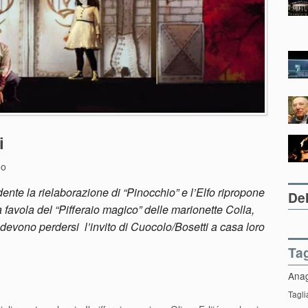
i
eo
dente la rielaborazione di “Pinocchio” e l’Elfo ripropone
Del
 favola del “Pifferaio magico” delle marionette Colla,
 devono perdersi l’invito di Cuocolo/Bosetti a casa loro
Ta
Ana
Tagli