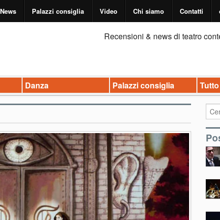
News
Palazzi consiglia
Video
Chi siamo
Contatti
Recensioni & news di teatro cont
Danza
Palazzi consiglia
Tutto
Pos