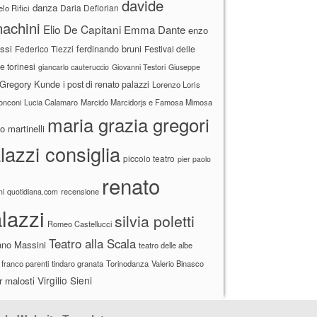
davide
danza
Daria Deflorian
lo Rifici
achini
Elio De Capitani
Emma Dante
enzo
ssi
ferdinando bruni
Federico Tiezzi
Festival delle
ne torinesi
giancarlo cauteruccio
Giovanni Testori
Giuseppe
Gregory Kunde
i post di renato palazzi
Lorenzo Loris
ronconi
Lucia Calamaro
Marcido Marcidorjs e Famosa Mimosa
maria grazia gregori
 martinelli
lazzi consiglia
piccolo teatro
pier paolo
renato
recensione
ni
quotidiana.com
lazzi
silvia poletti
Romeo Castellucci
Teatro alla Scala
ano Massini
teatro delle albe
 franco parenti
tindaro granata
Torinodanza
Valerio Binasco
Virgilio Sieni
r malosti