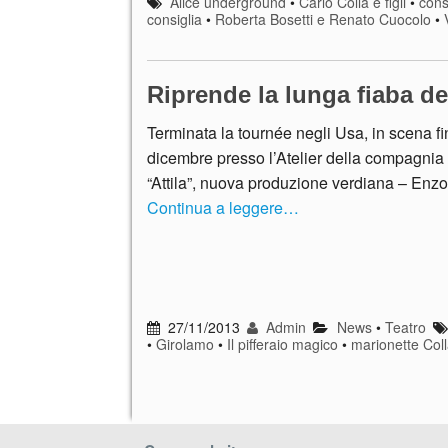
Alice underground
•
Carlo Colla e figli
•
cons
consiglia
•
Roberta Bosetti e Renato Cuocolo
•
Riprende la lunga fiaba de
Terminata la tournée negli Usa, in scena fi
dicembre presso l’Atelier della compagni
“Attila”, nuova produzione verdiana – Enz
Continua a leggere…
27/11/2013
Admin
News
•
Teatro
•
Girolamo
•
Il pifferaio magico
•
marionette Col