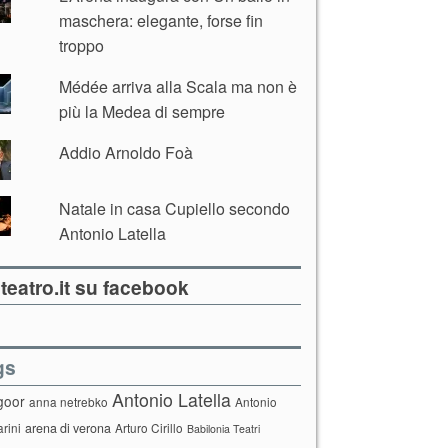
maschera: elegante, forse fin
troppo
Médée arriva alla Scala ma non è
più la Medea di sempre
Addio Arnoldo Foà
Natale in casa Cupiello secondo
Antonio Latella
teatro.it su facebook
gs
Antonio Latella
goor
anna netrebko
Antonio
arini
arena di verona
Arturo Cirillo
Babilonia Teatri