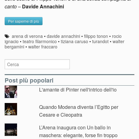
canto
–
Davide Annachini
Per saperne di più
arena di verona
•
davide annachini
•
filippo tonon
•
rocio
ignacio
•
teatro filarmonico
•
tiziana caruso
•
turandot
•
walter
bergamini
•
walter fraccaro
Post più popolari
L'amante di Pinter nell'intrico dell'io
Quando Modena diventa l’Egitto per
Cesare e Cleopatra
L’Arena inaugura con Un ballo in
maschera: elegante, forse fin troppo