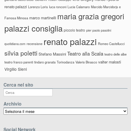
renato palazzi
Lorenzo Loris
luca ronconi
Lucia Calamaro
Marcido Marcidorjs e
maria grazia gregori
marco martinelli
Famosa Mimosa
palazzi consiglia
piccolo teatro
pier paolo pasolini
renato palazzi
recensione
Romeo Castellucci
quotidiana.com
silvia poletti
Teatro alla Scala
Stefano Massini
teatro delle albe
valter malosti
teatro franco parenti
tindaro granata
Torinodanza
Valerio Binasco
Virgilio Sieni
Cerca nel sito
Archivio
Archivio
Social Network