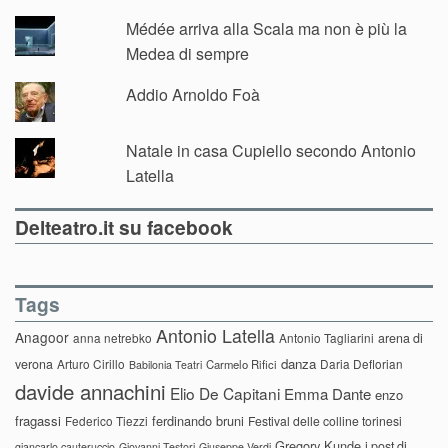
Médée arriva alla Scala ma non è più la
Medea di sempre
Addio Arnoldo Foà
Natale in casa Cupiello secondo Antonio
Latella
Delteatro.it su facebook
Tags
Antonio Latella
Anagoor
anna netrebko
Antonio Tagliarini
arena di
danza
verona
Arturo Cirillo
Daria Deflorian
Carmelo Rifici
Babilonia Teatri
davide annachini
Elio De Capitani
Emma Dante
enzo
fragassi
ferdinando bruni
Federico Tiezzi
Festival delle colline torinesi
Gregory Kunde
i post di
giancarlo cauteruccio
Giovanni Testori
Giuseppe Verdi