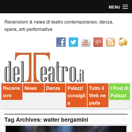
MENU
Home
Recensioni & news di teatro contemporaneo, danza,
opera, arti performative
Recensioni
Anticipazioni
News
Palazzi consiglia
Recens
News
Danza
Palazzi
Tutto il
I Post di
Video
ioni
consigli
Web ne
Palazzi
Chi siamo
a
parla
Contatti
Tag Archives:
walter bergamini
dT in English