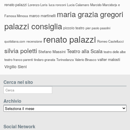
renato palazzi
Lorenzo Loris
luca ronconi
Lucia Calamaro
Marcido Marcidorjs e
maria grazia gregori
marco martinelli
Famosa Mimosa
palazzi consiglia
piccolo teatro
pier paolo pasolini
renato palazzi
recensione
Romeo Castellucci
quotidiana.com
silvia poletti
Teatro alla Scala
Stefano Massini
teatro delle albe
valter malosti
teatro franco parenti
tindaro granata
Torinodanza
Valerio Binasco
Virgilio Sieni
Cerca nel sito
Archivio
Archivio
Social Network