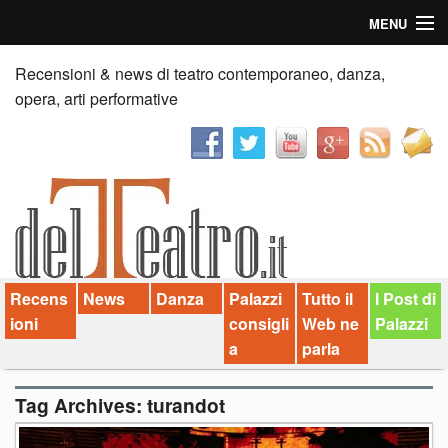
MENU
Home
Recensioni & news di teatro contemporaneo, danza,
opera, arti performative
Recensioni
Anticipazioni
News
Palazzi consiglia
Recens
News
Danza
Palazzi
Tutto il
I Post di
Video
ioni
consigli
Web ne
Palazzi
Chi siamo
a
parla
Contatti
Tag Archives:
turandot
dT in English