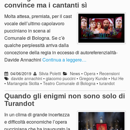
convince ma i cantanti sì
Molta attesa, premiata, per il cast
vocale dell’ultimo capolavoro
pucciniano in scena al
Comunale di Bologna. Se c’è
qualche perplessità arriva dalla
concezione della regia in eccesso di autoreferenzialità-
Davide Annachini
Continua a leggere…
04/06/2019
Silvia Poletti
News
•
Opera
•
Recensioni
davide annachini
•
giacomo puccini
•
Gregory Kunde
•
Hui He
•
Mariangela Sicilia
•
Teatro Comunale di Bologna
•
turandot
Quando gli enigmi non sono solo di
Turandot
In un clima di grande incertezza
e difficoltà economiche l’opera
pucciniana che ha inaugurato la