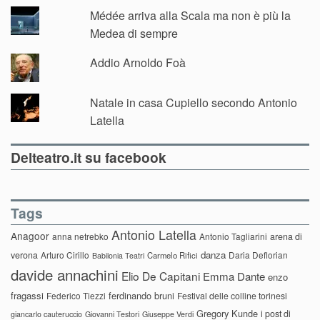
Médée arriva alla Scala ma non è più la
Medea di sempre
Addio Arnoldo Foà
Natale in casa Cupiello secondo Antonio
Latella
Delteatro.it su facebook
Tags
Antonio Latella
Anagoor
anna netrebko
Antonio Tagliarini
arena di
danza
verona
Arturo Cirillo
Daria Deflorian
Carmelo Rifici
Babilonia Teatri
davide annachini
Elio De Capitani
Emma Dante
enzo
fragassi
ferdinando bruni
Federico Tiezzi
Festival delle colline torinesi
Gregory Kunde
i post di
giancarlo cauteruccio
Giovanni Testori
Giuseppe Verdi