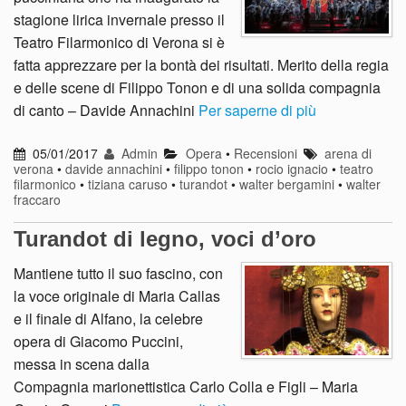
stagione lirica invernale presso il
Teatro Filarmonico di Verona si è
fatta apprezzare per la bontà dei risultati. Merito della regia
e delle scene di Filippo Tonon e di una solida compagnia
di canto – Davide Annachini
Per saperne di più
05/01/2017
Admin
Opera
•
Recensioni
arena di
verona
•
davide annachini
•
filippo tonon
•
rocio ignacio
•
teatro
filarmonico
•
tiziana caruso
•
turandot
•
walter bergamini
•
walter
fraccaro
Turandot di legno, voci d’oro
Mantiene tutto il suo fascino, con
la voce originale di Maria Callas
e il finale di Alfano, la celebre
opera di Giacomo Puccini,
messa in scena dalla
Compagnia marionettistica Carlo Colla e Figli – Maria