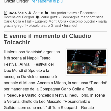
Grazia Gregori
Per saperne di più
04/07/2015
Admin
Arti performative
•
Recensioni
•
Recensioni Gregori
carlo gozzi
•
Compagnia marionettistica
Carlo Colla e Figli
•
Eugenio Monti Colla
•
giacomo puccini
•
maria
grazia gregori
•
piccolo teatro Grassi
•
turandot
E venne il momento di Claudio
Tolcachir
Il talentuoso “teatrista” argentino
è di scena al Napoli Teatro
Festival. Al via il Festival dei
Due Mondi di Spoleto e la
rassegna Da vicino nessuno è
normale di Milano. Ancora a Milano, la sontuosa “Turandot”
per marionette della Compagnia Carlo Colla e Figli.
Prosegue a Castiglioncello il festival Inequilibrio. In scena
a Verona, diretto da Leo Muscato, “Rosencrantz e
Guildenstern sono morti” di Tom Stoppard – Renato