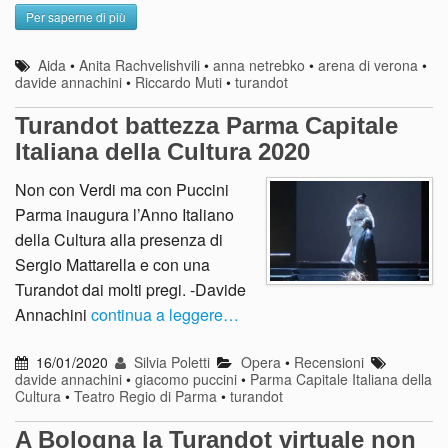
Per saperne di più
Aida
•
Anita Rachvelishvili
•
anna netrebko
•
arena di verona
•
davide annachini
•
Riccardo Muti
•
turandot
Turandot battezza Parma Capitale
Italiana della Cultura 2020
Non con Verdi ma con Puccini
Parma inaugura l’Anno Italiano
della Cultura alla presenza di
Sergio Mattarella e con una
Turandot dai molti pregi. -Davide
Annachini
continua a leggere…
16/01/2020
Silvia Poletti
Opera
•
Recensioni
davide annachini
•
giacomo puccini
•
Parma Capitale Italiana della
Cultura
•
Teatro Regio di Parma
•
turandot
A Bologna la Turandot virtuale non