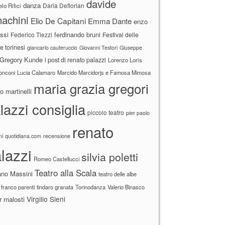
davide
danza
Daria Deflorian
lo Rifici
achini
Elio De Capitani
Emma Dante
enzo
ssi
ferdinando bruni
Federico Tiezzi
Festival delle
ne torinesi
giancarlo cauteruccio
Giovanni Testori
Giuseppe
Gregory Kunde
i post di renato palazzi
Lorenzo Loris
ronconi
Lucia Calamaro
Marcido Marcidorjs e Famosa Mimosa
maria grazia gregori
 martinelli
lazzi consiglia
piccolo teatro
pier paolo
renato
recensione
ni
quotidiana.com
lazzi
silvia poletti
Romeo Castellucci
Teatro alla Scala
ano Massini
teatro delle albe
 franco parenti
tindaro granata
Torinodanza
Valerio Binasco
Virgilio Sieni
r malosti