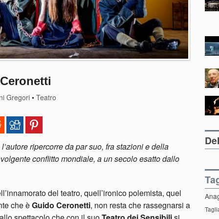
 Ceronetti
ni Gregori
•
Teatro
Del
 l’autore ripercorre da par suo, fra stazioni e della
nvolgente conflitto mondiale, a un secolo esatto dallo
Ta
ll’innamorato del teatro, quell’ironico polemista, quel
Ana
ente che è
Guido Ceronetti
, non resta che rassegnarsi a
Tagli
allo spettacolo che con il suo
Teatro dei Sensibili
si