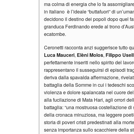
ma colma di energia che lo fa assomigliar
in italiano è l’ideale “buttafuori” di un’u
decidono il destino dei popoli dopo quel fa
granduca Ferdinando erede al trono d’Austr
ecatombe.
Ceronetti racconta anzi suggerisce tutto qu
Luca Mauceri
,
Elèni Molos
,
Filippo Usell
perfettamente inseriti nello spirito del la
rappresentano il susseguirsi di episodi tragici
deriva dalla spavalda affermazione, rivelat
battaglia della Somme in cui i tedeschi sc
violenza e dolore spalancata nel cuore del
alla fucilazione di Mata Hari, agli orrori d
battaglia: “una mostruosa costellazione di s
della cronaca minuziosa, ma leggere poetic
storia di poveri cristi predestinati alla mor
senza importanza sullo scacchiere della stor