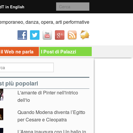
dT in English
emporaneo, danza, opera, arti performative
 il Web ne parla
I Post di Palazzi
t più popolari
L'amante di Pinter nell'intrico
dell'io
Quando Modena diventa l’Egitto
per Cesare e Cleopatra
L’Arena inaugura con Un ballo in