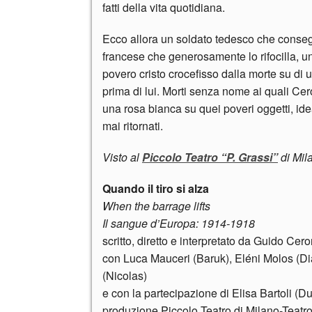
fatti della vita quotidiana.
Ecco allora un soldato tedesco che consegn
francese che generosamente lo rifocilla, un
povero cristo crocefisso dalla morte su di un
prima di lui. Morti senza nome ai quali Cer
una rosa bianca su quei poveri oggetti, i
mai ritornati.
Visto al
Piccolo Teatro “P. Grassi”
di Mil
Quando il tiro si alza
When the barrage lifts
Il sangue d’Europa: 1914-1918
scritto, diretto e interpretato da Guido Ceron
con Luca Mauceri (Baruk), Eléni Molos (Dian
(Nicolas)
e con la partecipazione di Elisa Bartoli (Du
produzione Piccolo Teatro di Milano-Teatr