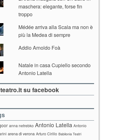
maschera: elegante, forse fin
troppo
Médée arriva alla Scala ma non è
più la Medea di sempre
Addio Arnoldo Foà
Natale in casa Cupiello secondo
Antonio Latella
teatro.it su facebook
gs
Antonio Latella
goor
anna netrebko
Antonio
arini
arena di verona
Arturo Cirillo
Babilonia Teatri