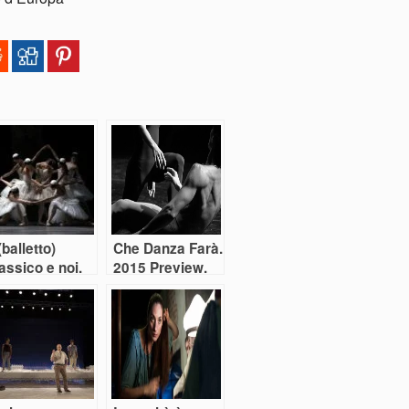
 (balletto)
Che Danza Farà.
assico e noi.
2015 Preview.
rte prima: “Il
Parte Prima
go dei Cigni”
ersione
atmansky