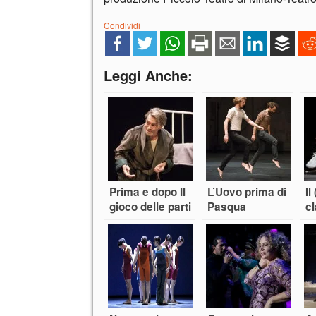
Condividi
Leggi Anche:
Prima e dopo Il
L’Uovo prima di
Il
gioco delle parti
Pasqua
cl
Pa
La
v
R