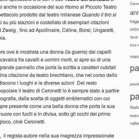
Carme
ì anche in occasione del suo ritorno al Piccolo Teatro
ann
ettacolo prodotto dal teatro milanese
Quando il tiro si
fraga
 su più stazioni e costellato di esemplari citazioni
colli
t Zweig , fino ad Apollinaire, Céline, Borsi, Ungaretti,
ia.
Verdi
luca 
tore ove è mostrata una donna (la guerra) dai capelli
marco
cavalca fra cavalli e uomini morti, si apre su di una
pa
ande pannello che porta la scritta a caratteri cubitali
na citazione da teatro brechtiano, che nel corso dello
discono i luoghi e le diverse azioni Del resto
pasoli
lare il teatro di Ceronetti lo è sempre stato a partire
pa
ografia, dalla scelta di oggetti emblematici con cui
empre presente come una bella donna che porta la sua
Stef
muore con fucili e in divisa, sotto gli occhi del primo
teatro
ioco, cioè Ceronetti.
valte
é, il regista-autore nella sua magrezza impressionate