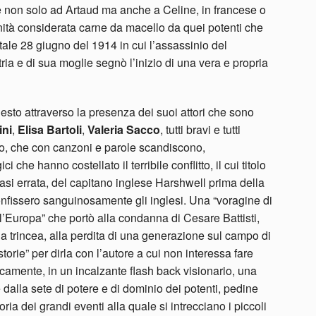
e non solo ad Artaud ma anche a Celine, in francese o
manità considerata carne da macello da quei potenti che
tale 28 giugno del 1914 in cui l’assassinio del
ia e di sua moglie segnò l’inizio di una vera e propria
esto attraverso la presenza dei suoi attori che sono
ini
,
Elisa Bartoli
,
Valeria Sacco
, tutti bravi e tutti
voro, che con canzoni e parole scandiscono,
 che hanno costellato il terribile conflitto, il cui titolo
asi errata, del capitano inglese Harshwell prima della
onfissero sanguinosamente gli inglesi. Una “voragine di
l’Europa” che portò alla condanna di Cesare Battisti,
ella trincea, alla perdita di una generazione sul campo di
torie” per dirla con l’autore a cui non interessa fare
amente, in un incalzante flash back visionario, una
te dalla sete di potere e di dominio dei potenti, pedine
ia dei grandi eventi alla quale si intrecciano i piccoli