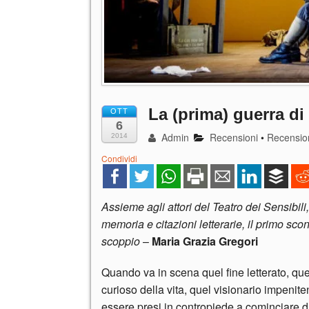
La (prima) guerra di
OTT
6
Admin
Recensioni
•
Recensio
2014
Condividi
Assieme agli attori del Teatro dei Sensibili,
memoria e citazioni letterarie, il primo sco
scoppio
–
Maria Grazia Gregori
Quando va in scena quel fine letterato, que
curioso della vita, quel visionario impenit
essere presi in contropiede a cominciare d