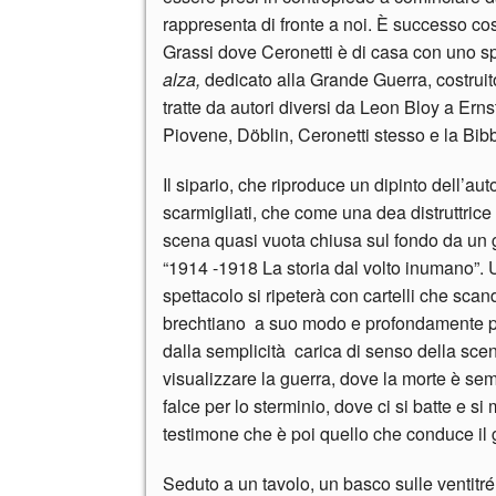
rappresenta di fronte a noi. È successo cos
Grassi dove Ceronetti è di casa con uno sp
alza,
dedicato alla Grande Guerra, costruito
tratte da autori diversi da Leon Bloy a Erns
Piovene, Döblin, Ceronetti stesso e la Bibb
Il sipario, che riproduce un dipinto dell’au
scarmigliati, che come una dea distruttrice 
scena quasi vuota chiusa sul fondo da un gr
“1914 -1918 La storia dal volto inumano”. U
spettacolo si ripeterà con cartelli che scan
brechtiano a suo modo e profondamente popo
dalla semplicità carica di senso della scen
visualizzare la guerra, dove la morte è s
falce per lo sterminio, dove ci si batte e si 
testimone che è poi quello che conduce il g
Seduto a un tavolo, un basco sulle ventitr