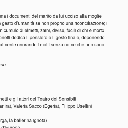
a i documenti del marito da lui ucciso alla moglie
 gesto d’umanità se non proprio una riconciliazione; il
 cumulo di elmetti, zaini, divise, fucili di chi è morto
onetti dedica il pensiero e il gesto finale, deponendo
dealmente onorando i molti senza nome che non sono
ano
etti e gli attori del Teatro dei Sensibili
ira), Valeria Sacco (Egeria), Filippo Usellini
rga, la ballerina ignota)
o d’Europa