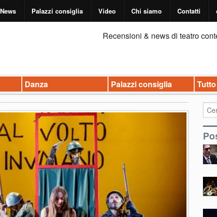
News
Palazzi consiglia
Video
Chi siamo
Contatti
Recensioni & news di teatro cont
Danza
Palazzi consiglia
Tutto
Pos