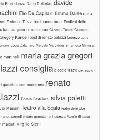
davide
danza
Daria Deflorian
lo Rifici
achini
Elio De Capitani
Emma Dante
enzo
ssi
ferdinando bruni
Federico Tiezzi
Festival delle
ne torinesi
giancarlo cauteruccio
Giovanni Testori
Giuseppe
Gregory Kunde
i post di renato palazzi
Lorenzo Loris
ronconi
Lucia Calamaro
Marcido Marcidorjs e Famosa Mimosa
maria grazia gregori
 martinelli
lazzi consiglia
piccolo teatro
pier paolo
renato
recensione
ni
quotidiana.com
lazzi
silvia poletti
Romeo Castellucci
Teatro alla Scala
ano Massini
teatro delle albe
 franco parenti
tindaro granata
Torinodanza
Valerio Binasco
Virgilio Sieni
r malosti