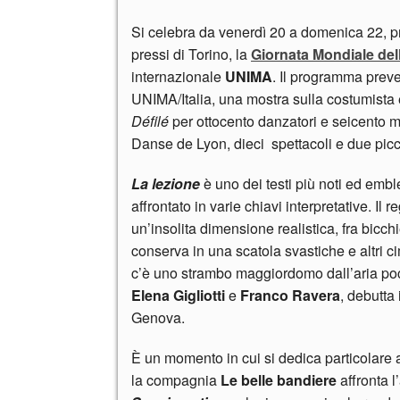
Si celebra da venerdì 20 a domenica 22, pres
pressi di Torino, la
Giornata Mondiale del
internazionale
UNIMA
. Il programma preve
UNIMA/Italia, una mostra sulla costumista 
Défilé
per ottocento danzatori e seicento 
Danse de Lyon, dieci spettacoli e due picco
La lezione
è uno dei testi più noti ed embl
affrontato in varie chiavi interpretative. Il r
un’insolita dimensione realistica, fra bicch
conserva in una scatola svastiche e altri ci
c’è uno strambo maggiordomo dall’aria poc
Elena Gigliotti
e
Franco Ravera
, debutta
Genova.
È un momento in cui si dedica particolare 
la compagnia
Le belle bandiere
affronta l