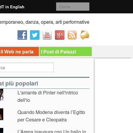
dT in English
emporaneo, danza, opera, arti performative
 il Web ne parla
I Post di Palazzi
t più popolari
L'amante di Pinter nell'intrico
dell'io
Quando Modena diventa l’Egitto
per Cesare e Cleopatra
L’Arena inaugura con Un ballo in