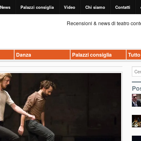
News
Palazzi consiglia
Video
Chi siamo
Contatti
Recensioni & news di teatro cont
Danza
Palazzi consiglia
Tutto
Pos