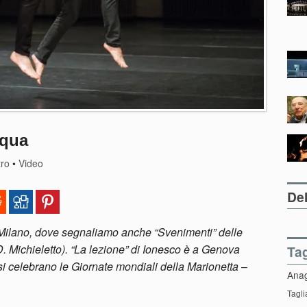
squa
tro
•
Video
Del
a a Milano, dove segnaliamo anche “Svenimenti” delle
D. Michieletto). “La lezione” di Ionesco è a Genova
Ta
 si celebrano le Giornate mondiali della Marionetta
–
Ana
Tagli