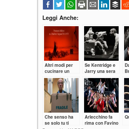
Leggi Anche:
Altri modi per
Se Kentridge e
Da
cucinare un
Jarry una sera
Br
Uovo
alla Pergola…
“
Che senso ha
Arlecchino fa
Q
se solo tu ti
rima con Favino
salvi?