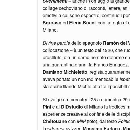
Svenimenti
–
anche in omaggio al grande 
collage cechoviano di racconti, lettere, att
emotivi a cui sono esposti di continuo i pe
Sgrosso
ed
Elena Bucci
, con la regia di
Milano.
Divine parole
dello spagnolo
Ramón del V
collocazione – è un testo del 1920, che ruot
prostitute, e a un bambino nato deforme che
una quarantina d’anni fa Franco Enriquez. 
Damiano Michieletto
, regista quarantenne
aveva portato un non indimenticabile
Ispe
sta accreditando Michieletto fra i possibili
Si svolge da mercoledì 25 a domenica 29 
Pini
e al
DiDstudio
di Milano la tredicesi
esperienze creative al confine delle disciplin
Chétouane
con
M!M
(foto), dal testo
Polit
i
performer
svizzeri
Massimo Furlan
e
Mar