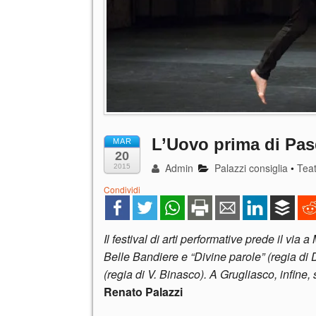
L’Uovo prima di Pa
MAR
20
Admin
Palazzi consiglia
•
Tea
2015
Condividi
Il festival di arti performative prede il vi
Belle Bandiere e “Divine parole” (regia di 
(regia di V. Binasco). A Grugliasco, infine,
Renato Palazzi