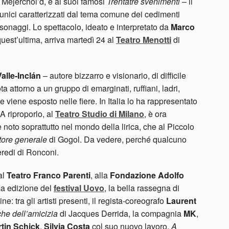
Mejerchol’d, e ai suoi famosi
Trentatre svenimenti
– il
i unici caratterizzati dal tema comune dei cedimenti
rsonaggi. Lo spettacolo, ideato e interpretato da
Marco
 quest’ultima, arriva martedì 24 al
Teatro Menotti
di
alle-Inclán
– autore bizzarro e visionario, di difficile
a attorno a un gruppo di emarginati, ruffiani, ladri,
 viene esposto nelle fiere. In Italia lo ha rappresentato
A riproporlo, al
Teatro Studio di Milano
, è ora
 noto soprattutto nel mondo della lirica, che al Piccolo
ttore generale
di Gogol. Da vedere, perché qualcuno
 eredi di Ronconi.
al
Teatro Franco Parenti
, alla
Fondazione Adolfo
ma edizione del
festival Uovo
, la bella rassegna di
e: tra gli artisti presenti, il regista-coreografo
Laurent
iche dell’amicizia
di Jacques Derrida, la compagnia
MK
,
tin Schick
,
Silvia Costa
col suo nuovo lavoro,
A