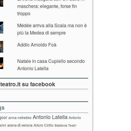
maschera: elegante, forse fin
troppo
Médée arriva alla Scala ma non è
più la Medea di sempre
Addio Arnoldo Foà
Natale in casa Cupiello secondo
Antonio Latella
teatro.it su facebook
gs
Antonio Latella
goor
anna netrebko
Antonio
arini
arena di verona
Arturo Cirillo
Babilonia Teatri