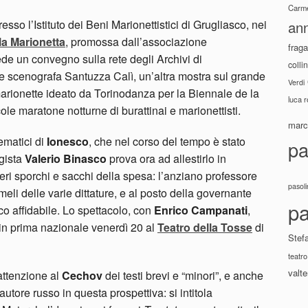
Carme
so l’Istituto dei Beni Marionettistici di Grugliasco, nei
ann
la Marionetta
, promossa dall’associazione
fraga
de un convegno sulla rete degli Archivi di
colli
e scenografa Santuzza Calì, un’altra mostra sul grande
Verdi
marionette ideato da Torinodanza per la Biennale de la
luca 
le maratone notturne di burattinai e marionettisti.
marco
ematici di
Ionesco
, che nel corso del tempo è stato
pa
egista
Valerio Binasco
prova ora ad allestirlo in
ieri sporchi e sacchi della spesa: l’anziano professore
pasoli
meli delle varie dittature, e al posto della governante
pa
o affidabile. Lo spettacolo, con
Enrico Campanati
,
 in prima nazionale venerdì 20 al
Teatro della Tosse
di
Stef
teatro
valte
attenzione al
Cechov
dei testi brevi e “minori”, e anche
’autore russo in questa prospettiva: si intitola