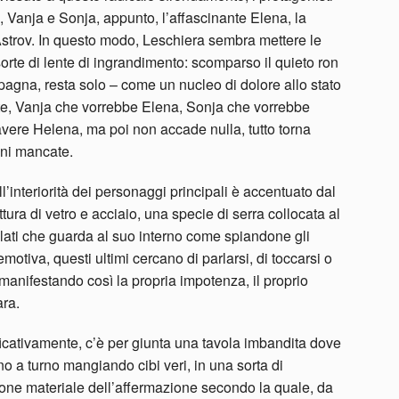
, Vanja e Sonja, appunto, l’affascinante Elena, la
 Astrov. In questo modo, Leschiera sembra mettere le
 sorte di lente di ingrandimento: scomparso il quieto ron
pagna, resta solo – come un nucleo di dolore allo stato
te, Vanja che vorrebbe Elena, Sonja che vorrebbe
avere Helena, ma poi non accade nulla, tutto torna
oni mancate.
l’interiorità dei personaggi principali è accentuato dal
tura di vetro e acciaio, una specie di serra collocata al
 lati che guarda al suo interno come spiandone gli
motiva, questi ultimi cercano di parlarsi, di toccarsi o
, manifestando così la propria impotenza, il proprio
ara.
ficativamente, c’è per giunta una tavola imbandita dove
ono a turno mangiando cibi veri, in una sorta di
zione materiale dell’affermazione secondo la quale, da