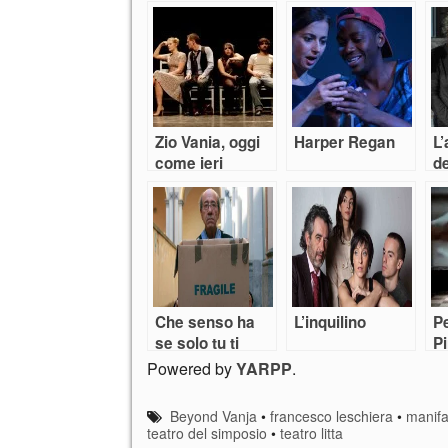
Zio Vania, oggi
Harper Regan
L’
come ieri
de
l’impossibilità di
(E
mutare il
destino
Che senso ha
L’inquilino
P
se solo tu ti
P
salvi?
Powered by
YARPP
.
Beyond Vanja
•
francesco leschiera
•
manifa
teatro del simposio
•
teatro litta