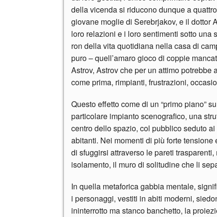
della vicenda si riducono dunque a quattro
giovane moglie di Serebrjakov, e il dottor
loro relazioni e i loro sentimenti sotto una
ron della vita quotidiana nella casa di cam
puro – quell’amaro gioco di coppie manca
Astrov, Astrov che per un attimo potrebbe 
come prima, rimpianti, frustrazioni, occasi
Questo effetto come di un “primo piano” sul
particolare impianto scenografico, una strut
centro dello spazio, col pubblico seduto ai
abitanti. Nei momenti di più forte tensione e
di sfuggirsi attraverso le pareti trasparenti
isolamento, il muro di solitudine che li sep
In quella metaforica gabbia mentale, signi
i personaggi, vestiti in abiti moderni, sied
ininterrotto ma stanco banchetto, la proie