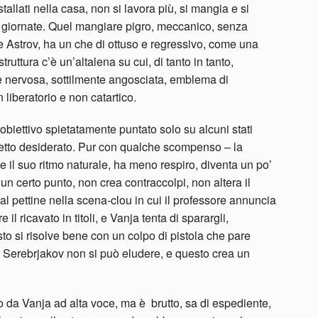
allati nella casa, non si lavora più, si mangia e si
e giornate. Quel mangiare pigro, meccanico, senza
 e Astrov, ha un che di ottuso e regressivo, come una
struttura c’è un’altalena su cui, di tanto in tanto,
ne nervosa, sottilmente angosciata, emblema di
 liberatorio e non catartico.
iettivo spietatamente puntato solo su alcuni stati
ffetto desiderato. Pur con qualche scompenso – la
 il suo ritmo naturale, ha meno respiro, diventa un po’
 un certo punto, non crea contraccolpi, non altera il
al pettine nella scena-clou in cui il professore annuncia
 il ricavato in titoli, e Vanja tenta di sparargli,
to si risolve bene con un colpo di pistola che pare
di Serebrjakov non si può eludere, e questo crea un
o da Vanja ad alta voce, ma è brutto, sa di espediente,