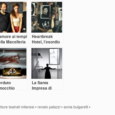
amore ai tempi
Heartbreak
lla Macelleria
Hotel, l’esordio
ttore)
di Snaporaz
erduto
La Santa
inocchio
Impresa di
Laura Curino &
Anagoor
tture teatrali milanesi
•
renato palazzi
•
sonia bulgarelli
•