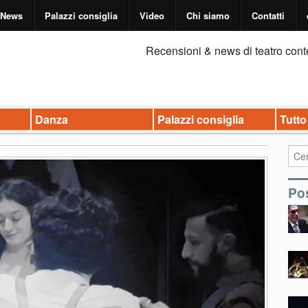
News
Palazzi consiglia
Video
Chi siamo
Contatti
Recensioni & news di teatro cont
Danza
Palazzi consiglia
Tutto
Pos