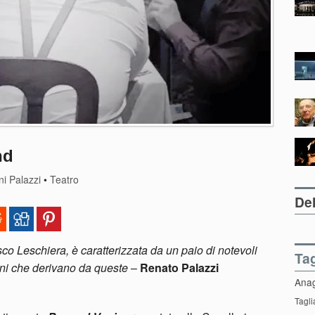
nd
i Palazzi
•
Teatro
Del
co Leschiera, è caratterizzata da un paio di notevoli
Ta
ioni che derivano da queste
–
Renato Palazzi
Ana
Tagli