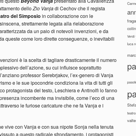
nti questo
Beyond Vanja
presentato alla Cavallerizza
Carme
dattamento dello
Zio Vanja
di Cechov che il regista
ann
atro del Simposio
in collaborazione con le
fraga
sinscena, strettamente legata alla rielaborazione
colli
caratterizzata da un paio di notevoli invenzioni, e da
Verdi
 da queste come loro dirette conseguenze, o inevitabili
luca 
marco
venzioni è la scelta di tagliare drasticamente il numero
pa
ssivo dell’azione, su cui influisce soprattutto
 l’anziano professor Serebrjakov, l’ex-genero di Vanja
smo e le sue ipocondrie condiziona la vita di tutti gli
pasoli
tico protagonista del testo, Leschiera e Antinolfi lo fanno
pa
presenza incombente ma invisibile, come l’eco di una
traverso le furiose caricature che ne fa Vanja e i
Stef
teatro
valte
che vive con Vanja e con sua nipote Sonja nella tenuta
vissuto a questo radicale sfrondamento, i protagonisti