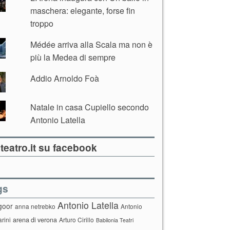
maschera: elegante, forse fin
troppo
Médée arriva alla Scala ma non è
più la Medea di sempre
Addio Arnoldo Foà
Natale in casa Cupiello secondo
Antonio Latella
teatro.it su facebook
gs
Antonio Latella
goor
anna netrebko
Antonio
arini
arena di verona
Arturo Cirillo
Babilonia Teatri