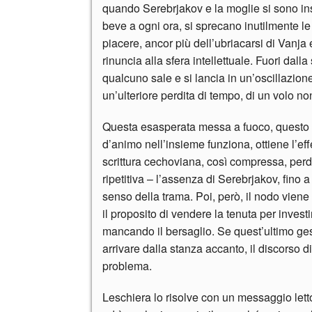
quando Serebrjakov e la moglie si sono inst
beve a ogni ora, si sprecano inutilmente l
piacere, ancor più dell’ubriacarsi di Vanja
rinuncia alla sfera intellettuale. Fuori dalla 
qualcuno sale e si lancia in un’oscillazio
un’ulteriore perdita di tempo, di un volo non
Questa esasperata messa a fuoco, questo ob
d’animo nell’insieme funziona, ottiene l’e
scrittura cechoviana, così compressa, perde
ripetitiva – l’assenza di Serebrjakov, fino a
senso della trama. Poi, però, il nodo viene 
il proposito di vendere la tenuta per investire
mancando il bersaglio. Se quest’ultimo ges
arrivare dalla stanza accanto, il discorso 
problema.
Leschiera lo risolve con un messaggio lett