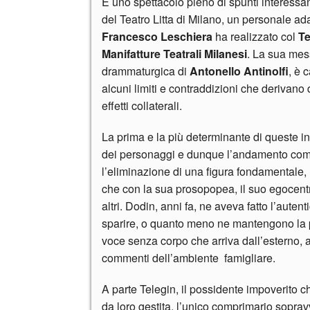
È uno spettacolo pieno di spunti interessa
del Teatro Litta di Milano, un personale a
Francesco Leschiera
ha realizzato col
Te
Manifatture Teatrali Milanesi
. La sua mes
drammaturgica di
Antonello Antinolfi
, è 
alcuni limiti e contraddizioni che derivano
effetti collaterali.
La prima e la più determinante di queste in
dei personaggi e dunque l’andamento comple
l’eliminazione di una figura fondamentale,
che con la sua prosopopea, il suo egocentri
altri. Dodin, anni fa, ne aveva fatto l’auten
sparire, o quanto meno ne mantengono la 
voce senza corpo che arriva dall’esterno, at
commenti dell’ambiente famigliare.
A parte Telegin, il possidente impoverito 
da loro gestita, l’unico comprimario soprav