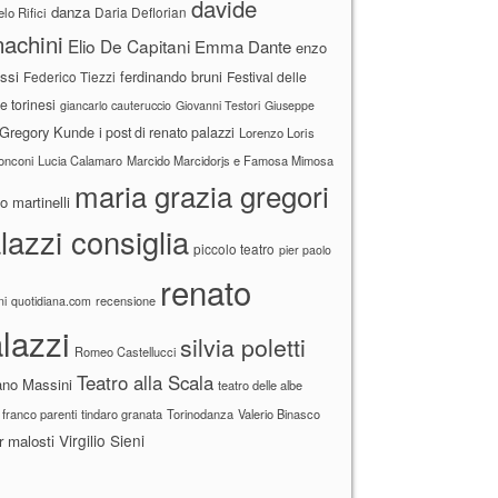
davide
danza
Daria Deflorian
lo Rifici
achini
Elio De Capitani
Emma Dante
enzo
ssi
ferdinando bruni
Federico Tiezzi
Festival delle
ne torinesi
giancarlo cauteruccio
Giovanni Testori
Giuseppe
Gregory Kunde
i post di renato palazzi
Lorenzo Loris
ronconi
Lucia Calamaro
Marcido Marcidorjs e Famosa Mimosa
maria grazia gregori
 martinelli
lazzi consiglia
piccolo teatro
pier paolo
renato
recensione
ni
quotidiana.com
lazzi
silvia poletti
Romeo Castellucci
Teatro alla Scala
ano Massini
teatro delle albe
 franco parenti
tindaro granata
Torinodanza
Valerio Binasco
Virgilio Sieni
r malosti