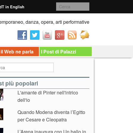
dT in English
emporaneo, danza, opera, arti performative
 il Web ne parla
I Post di Palazzi
t più popolari
L'amante di Pinter nell'intrico
dell'io
Quando Modena diventa l’Egitto
per Cesare e Cleopatra
L’Arena inaugura con Un ballo in