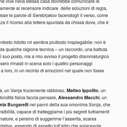
he vive nella stessa casa dovrebbe comunicare le
viamente al recensore indicare delle soluzioni di regia,
isse le parole di Serebrjakov facendogli il verso, come
za il ricorso alla lettera spuntata da chissà dove, che è
testo ridotto mi sembra piuttosto inspiegabile: non è
sta qualche ragione tecnica – un raccordo, una battuta
 al suo posto, ma a mio avviso il progetto drammaturgico
ossero rimasti in scena solo i quattro personaggi
o a loro, in un recinto di emozioni nel quale non fosse
o
, un Vanja trucemente rabbioso,
Matteo Ippolito
, un
otondità fisica faccia pensare,
Alessandro Macchi
, un
nia Burgarelli
nei panni della sua omonima Sonja, che
sibilità, capace di tratteggiarne i più segreti turbamenti
umature, e persino di suggerirne l’asserita, scarsa
itativo, essendo di aspetto tutt’altro che spiacevole.