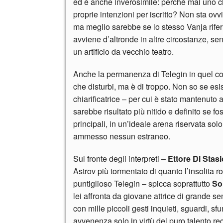
ed è anche inverosimile: perché mai uno c
proprie intenzioni per iscritto? Non sta ov
ma meglio sarebbe se lo stesso Vanja rifer
avviene d’altronde in altre circostanze, sen
un artificio da vecchio teatro.
Anche la permanenza di Telegin in quel con
che disturbi, ma è di troppo. Non so se esi
chiarificatrice – per cui è stato mantenuto
sarebbe risultato più nitido e definito se f
principali, in un’ideale arena riservata sol
ammesso nessun estraneo.
Sul fronte degli interpreti –
Ettore Di Stasi
Astrov più tormentato di quanto l’insolita r
puntiglioso Telegin – spicca soprattutto
So
lei affronta da giovane attrice di grande sen
con mille piccoli gesti inquieti, sguardi, sf
avvenenza solo in virtù del puro talento rec