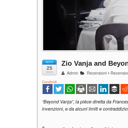
Zio Vanja and Beyo
NOV
25
Admin
Recensioni
•
Recension
2015
Condividi
“Beyond Vanja”, la pièce diretta da Frances
invenzioni, e da alcuni limiti e contraddiz