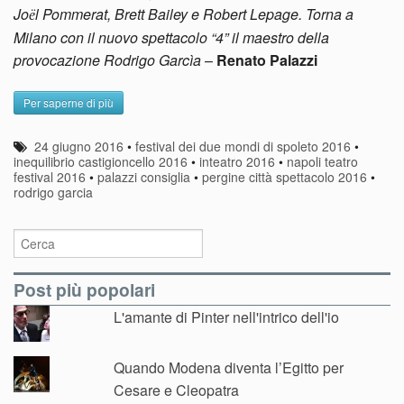
Jo
l Pommerat, Brett Bailey e Robert Lepage. Torna a
ë
Milano con il nuovo spettacolo “4” il maestro della
provocazione Rodrigo Garcìa
–
Renato Palazzi
Per saperne di più
24 giugno 2016
•
festival dei due mondi di spoleto 2016
•
inequilibrio castigioncello 2016
•
inteatro 2016
•
napoli teatro
festival 2016
•
palazzi consiglia
•
pergine città spettacolo 2016
•
rodrigo garcia
Post più popolari
L'amante di Pinter nell'intrico dell'io
Quando Modena diventa l’Egitto per
Cesare e Cleopatra