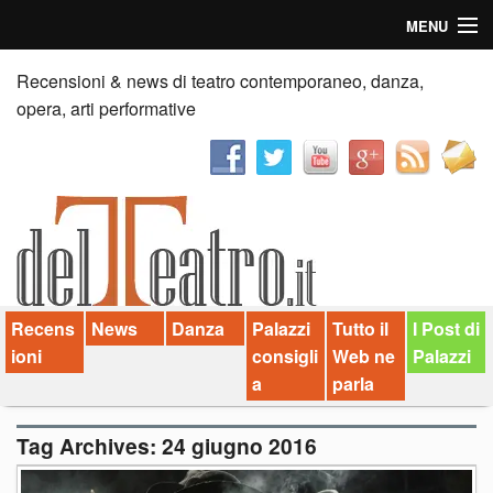
MENU
Home
Recensioni & news di teatro contemporaneo, danza,
opera, arti performative
Recensioni
Anticipazioni
News
Palazzi consiglia
Recens
News
Danza
Palazzi
Tutto il
I Post di
Video
ioni
consigli
Web ne
Palazzi
Chi siamo
a
parla
Contatti
Tag Archives:
24 giugno 2016
dT in English