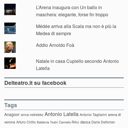
L’Arena inaugura con Un ballo in
maschera: elegante, forse fin troppo
Médée arriva alla Scala ma non è più la
Medea di sempre
Addio Arnoldo Foà
Natale in casa Cupiello secondo Antonio
Latella
Delteatro.it su facebook
Tags
Antonio Latella
Anagoor
anna netrebko
Antonio Tagliarini
arena di
danza
verona
Arturo Cirillo
Daria Deflorian
Carmelo Rifici
Babilonia Teatri