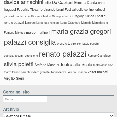
davide annachini
Elio De Capitani
Emma Dante
enzo
fragassi
ferdinando bruni
Federico Tiezzi
Festival delle colline torinesi
Gregory Kunde
i post di
giancarlo cauteruccio
Giovanni Testori
Giuseppe Verdi
renato palazzi
Lorenzo Loris
luca ronconi
Lucia Calamaro
Marcido Marcidorjs e
maria grazia gregori
marco martinelli
Famosa Mimosa
palazzi consiglia
piccolo teatro
pier paolo pasolini
renato palazzi
recensione
Romeo Castellucci
quotidiana.com
silvia poletti
Teatro alla Scala
Stefano Massini
teatro delle albe
valter malosti
teatro franco parenti
tindaro granata
Torinodanza
Valerio Binasco
Virgilio Sieni
Cerca nel sito
Archivio
Archivio