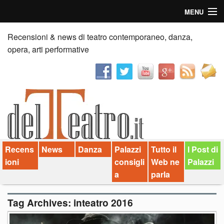
MENU
Home
Recensioni & news di teatro contemporaneo, danza,
opera, arti performative
Recensioni
Anticipazioni
News
Palazzi consiglia
Recens
News
Danza
Palazzi
Tutto il
I Post di
Video
ioni
consigli
Web ne
Palazzi
Chi siamo
a
parla
Contatti
Tag Archives:
inteatro 2016
dT in English