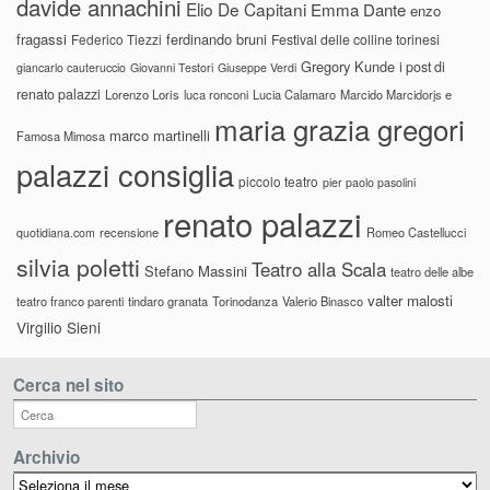
davide annachini
Elio De Capitani
Emma Dante
enzo
fragassi
ferdinando bruni
Federico Tiezzi
Festival delle colline torinesi
Gregory Kunde
i post di
giancarlo cauteruccio
Giovanni Testori
Giuseppe Verdi
renato palazzi
Lorenzo Loris
luca ronconi
Lucia Calamaro
Marcido Marcidorjs e
maria grazia gregori
marco martinelli
Famosa Mimosa
palazzi consiglia
piccolo teatro
pier paolo pasolini
renato palazzi
recensione
Romeo Castellucci
quotidiana.com
silvia poletti
Teatro alla Scala
Stefano Massini
teatro delle albe
valter malosti
teatro franco parenti
tindaro granata
Torinodanza
Valerio Binasco
Virgilio Sieni
Cerca nel sito
Archivio
Archivio