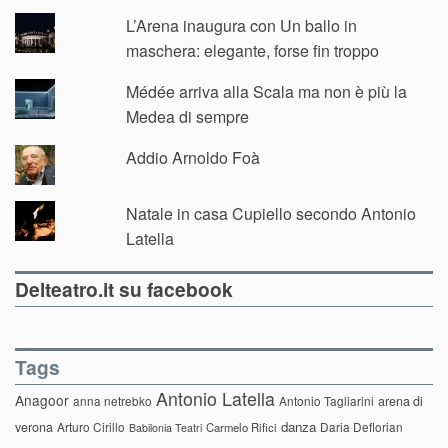
L’Arena inaugura con Un ballo in
maschera: elegante, forse fin troppo
Médée arriva alla Scala ma non è più la
Medea di sempre
Addio Arnoldo Foà
Natale in casa Cupiello secondo Antonio
Latella
Delteatro.it su facebook
Tags
Antonio Latella
Anagoor
anna netrebko
Antonio Tagliarini
arena di
danza
verona
Arturo Cirillo
Daria Deflorian
Carmelo Rifici
Babilonia Teatri