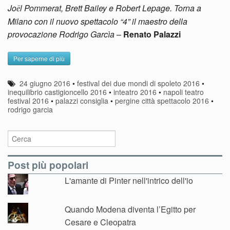
Jo
l Pommerat, Brett Bailey e Robert Lepage. Torna a
ë
Milano con il nuovo spettacolo “4” il maestro della
provocazione Rodrigo Garcìa
–
Renato Palazzi
Per saperne di più
24 giugno 2016
•
festival dei due mondi di spoleto 2016
•
inequilibrio castigioncello 2016
•
inteatro 2016
•
napoli teatro
festival 2016
•
palazzi consiglia
•
pergine città spettacolo 2016
•
rodrigo garcia
Post più popolari
L'amante di Pinter nell'intrico dell'io
Quando Modena diventa l’Egitto per
Cesare e Cleopatra