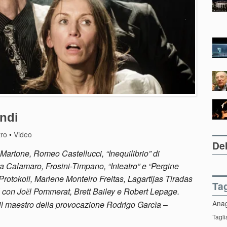
ndi
tro
•
Video
Del
, Martone, Romeo Castellucci, “Inequilibrio” di
a Calamaro, Frosini-Timpano, “Inteatro” e “Pergine
Protokoll, Marlene Monteiro Freitas, Lagartijas Tiradas
Ta
l con Jo
l Pommerat, Brett Bailey e Robert Lepage.
ë
Ana
 il maestro della provocazione Rodrigo Garcìa
–
Tagli