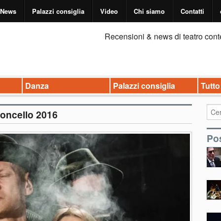
News
Palazzi consiglia
Video
Chi siamo
Contatti
Recensioni & news di teatro cont
Danza
Palazzi consiglia
Tutto
gioncello 2016
Pos