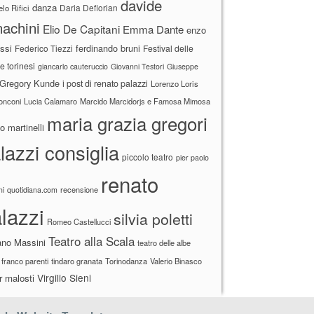
davide
danza
Daria Deflorian
lo Rifici
achini
Elio De Capitani
Emma Dante
enzo
ssi
ferdinando bruni
Federico Tiezzi
Festival delle
ne torinesi
giancarlo cauteruccio
Giovanni Testori
Giuseppe
Gregory Kunde
i post di renato palazzi
Lorenzo Loris
ronconi
Lucia Calamaro
Marcido Marcidorjs e Famosa Mimosa
maria grazia gregori
 martinelli
lazzi consiglia
piccolo teatro
pier paolo
renato
recensione
ni
quotidiana.com
lazzi
silvia poletti
Romeo Castellucci
Teatro alla Scala
ano Massini
teatro delle albe
 franco parenti
tindaro granata
Torinodanza
Valerio Binasco
Virgilio Sieni
r malosti