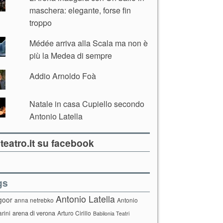
maschera: elegante, forse fin
troppo
Médée arriva alla Scala ma non è
più la Medea di sempre
Addio Arnoldo Foà
Natale in casa Cupiello secondo
Antonio Latella
teatro.it su facebook
gs
Antonio Latella
goor
anna netrebko
Antonio
arini
arena di verona
Arturo Cirillo
Babilonia Teatri