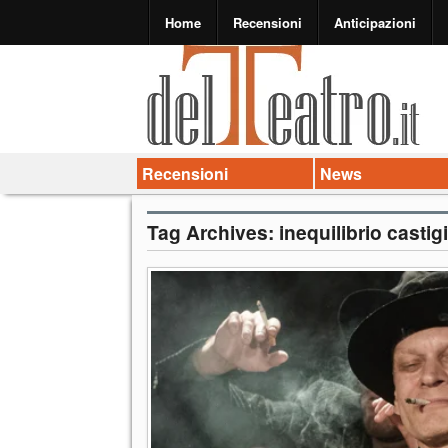
Home
Recensioni
Anticipazioni
Recensioni
News
Tag Archives:
inequilibrio casti