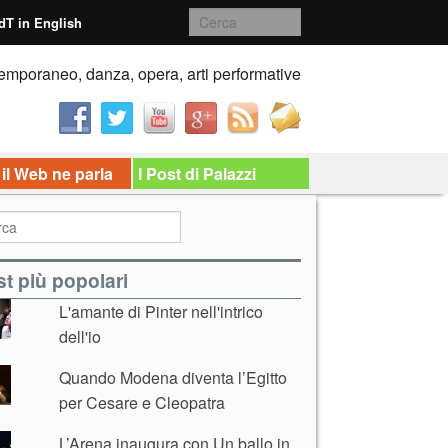
dT in English
emporaneo, danza, opera, arti performative
 il Web ne parla
I Post di Palazzi
t più popolari
L'amante di Pinter nell'intrico
dell'io
Quando Modena diventa l’Egitto
per Cesare e Cleopatra
L’Arena inaugura con Un ballo in