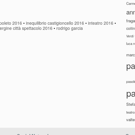
Carme
ann
fraga
spoleto 2016
•
inequilibrio castigioncello 2016
•
inteatro 2016
•
ergine città spettacolo 2016
•
rodrigo garcia
colli
Verdi
luca 
marco
pa
pasoli
pa
Stef
teatro
valte