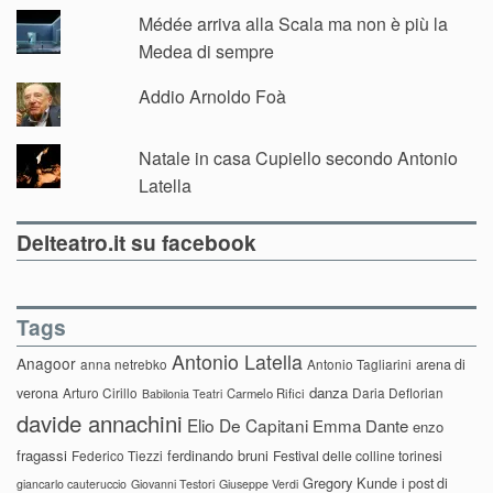
Médée arriva alla Scala ma non è più la
Medea di sempre
Addio Arnoldo Foà
Natale in casa Cupiello secondo Antonio
Latella
Delteatro.it su facebook
Tags
Antonio Latella
Anagoor
anna netrebko
Antonio Tagliarini
arena di
danza
verona
Arturo Cirillo
Daria Deflorian
Carmelo Rifici
Babilonia Teatri
davide annachini
Elio De Capitani
Emma Dante
enzo
fragassi
ferdinando bruni
Federico Tiezzi
Festival delle colline torinesi
Gregory Kunde
i post di
giancarlo cauteruccio
Giovanni Testori
Giuseppe Verdi