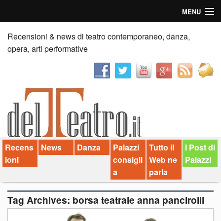
MENU
Home
Recensioni & news di teatro contemporaneo, danza,
opera, arti performative
Recensioni
Anticipazioni
News
Palazzi consiglia
Recens
News
Danza
Palazzi
Tutto il
I Post di
Video
ioni
consigli
Web ne
Palazzi
Chi siamo
a
parla
Contatti
Tag Archives:
borsa teatrale anna pancirolli
dT in English