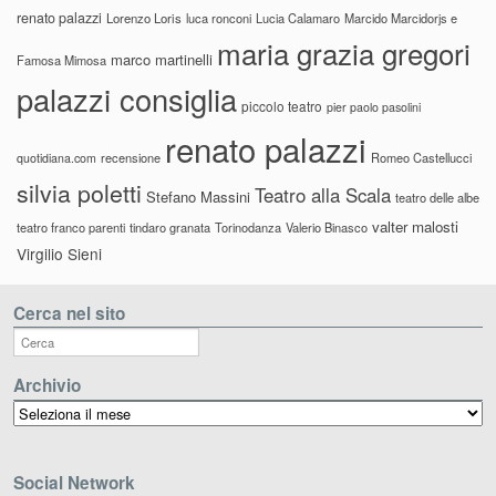
renato palazzi
Lorenzo Loris
luca ronconi
Lucia Calamaro
Marcido Marcidorjs e
maria grazia gregori
marco martinelli
Famosa Mimosa
palazzi consiglia
piccolo teatro
pier paolo pasolini
renato palazzi
recensione
Romeo Castellucci
quotidiana.com
silvia poletti
Teatro alla Scala
Stefano Massini
teatro delle albe
valter malosti
teatro franco parenti
tindaro granata
Torinodanza
Valerio Binasco
Virgilio Sieni
Cerca nel sito
Archivio
Archivio
Social Network