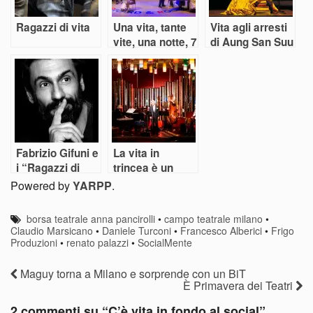
Ragazzi di vita
Una vita, tante
Vita agli arresti
vite, una notte, 7
di Aung San Suu
minuti
Kyi
Fabrizio Gifuni e
La vita in
i “Ragazzi di
trincea è un
vita” di PPP
tango kriminale
Powered by
YARPP
.
borsa teatrale anna pancirolli
•
campo teatrale milano
•
Claudio Marsicano
•
Daniele Turconi
•
Francesco Alberici
•
Frigo
Produzioni
•
renato palazzi
•
SocialMente
Maguy torna a Milano e sorprende con un BiT
È Primavera dei Teatri
2 commenti su “
C’è vita in fondo al social
”