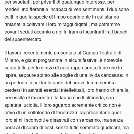
per svuotarli, per privarli di qualunque interesse, per
renderli indifferenti e incapaci di veri sentimenti. I due sono
colti in quella specie di limbo opprimente in cui stanno
rintanati a coltivare i loro miraggi digitali, ma potremmo
trovarli seduti accanto a noi in tram o incontrarli fra i banchi
del supermercato.
Il lavoro, recentemente presentato al Campo Teatrale di
Milano, e già in programma in alcuni festival, è notevole
soprattutto per lo sforzo di auto-rappresentazione che lo
ispira, seppure spinto alle soglie di una livida caricatura: in
un periodo in cui tanta parte del nuovo teatro sembra
perdersi in astratti esercizi intellettuali, loro hanno chiara la
necessità di raccontare la fauna che li circonda, con
spietata lucidità. Il loro sguardo acremente critico non è
privo di un sottofondo di tenerezza: rappresentano quei
loro simili sconvolti e disastrati con sarcasmo, ma senza
porsi al di sopra di essi, senza tutto sommato giudicarli, ma