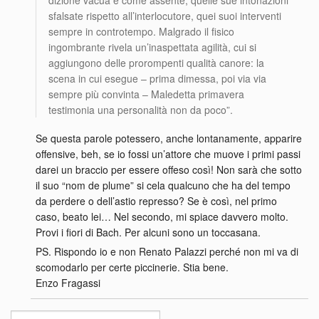
dizione vacua e come assente, quelle sue intonazioni
sfalsate rispetto all’interlocutore, quei suoi interventi
sempre in controtempo. Malgrado il fisico
ingombrante rivela un’inaspettata agilità, cui si
aggiungono delle prorompenti qualità canore: la
scena in cui esegue – prima dimessa, poi via via
sempre più convinta – Maledetta primavera
testimonia una personalità non da poco”.
Se questa parole potessero, anche lontanamente, apparire
offensive, beh, se io fossi un’attore che muove i primi passi
darei un braccio per essere offeso così! Non sarà che sotto
il suo “nom de plume” si cela qualcuno che ha del tempo
da perdere o dell’astio represso? Se è così, nel primo
caso, beato lei… Nel secondo, mi spiace davvero molto.
Provi i fiori di Bach. Per alcuni sono un toccasana.
PS. Rispondo io e non Renato Palazzi perché non mi va di
scomodarlo per certe piccinerie. Stia bene.
Enzo Fragassi