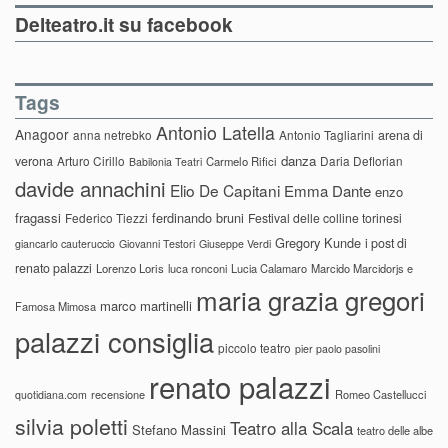
Delteatro.it su facebook
Tags
Antonio Latella
Anagoor
anna netrebko
Antonio Tagliarini
arena di
danza
verona
Arturo Cirillo
Daria Deflorian
Carmelo Rifici
Babilonia Teatri
davide annachini
Elio De Capitani
Emma Dante
enzo
fragassi
ferdinando bruni
Federico Tiezzi
Festival delle colline torinesi
Gregory Kunde
i post di
giancarlo cauteruccio
Giovanni Testori
Giuseppe Verdi
renato palazzi
Lorenzo Loris
luca ronconi
Lucia Calamaro
Marcido Marcidorjs e
maria grazia gregori
marco martinelli
Famosa Mimosa
palazzi consiglia
piccolo teatro
pier paolo pasolini
renato palazzi
recensione
Romeo Castellucci
quotidiana.com
silvia poletti
Teatro alla Scala
Stefano Massini
teatro delle albe