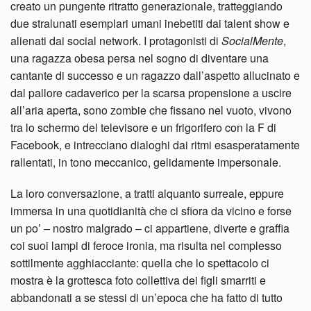
creato un pungente ritratto generazionale, tratteggiando
due stralunati esemplari umani inebetiti dai talent show e
alienati dai social network. I protagonisti di
SocialMente
,
una ragazza obesa persa nel sogno di diventare una
cantante di successo e un ragazzo dall’aspetto allucinato e
dal pallore cadaverico per la scarsa propensione a uscire
all’aria aperta, sono zombie che fissano nel vuoto, vivono
tra lo schermo del televisore e un frigorifero con la F di
Facebook, e intrecciano dialoghi dai ritmi esasperatamente
rallentati, in tono meccanico, gelidamente impersonale.
La loro conversazione, a tratti alquanto surreale, eppure
immersa in una quotidianità che ci sfiora da vicino e forse
un po’ – nostro malgrado – ci appartiene, diverte e graffia
coi suoi lampi di feroce ironia, ma risulta nel complesso
sottilmente agghiacciante: quella che lo spettacolo ci
mostra è la grottesca foto collettiva dei figli smarriti e
abbandonati a se stessi di un’epoca che ha fatto di tutto