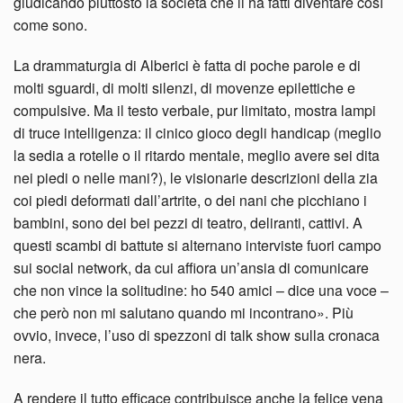
giudicando piuttosto la società che li ha fatti diventare così
come sono.
La drammaturgia di Alberici è fatta di poche parole e di
molti sguardi, di molti silenzi, di movenze epilettiche e
compulsive. Ma il testo verbale, pur limitato, mostra lampi
di truce intelligenza: il cinico gioco degli handicap (meglio
la sedia a rotelle o il ritardo mentale, meglio avere sei dita
nei piedi o nelle mani?), le visionarie descrizioni della zia
coi piedi deformati dall’artrite, o dei nani che picchiano i
bambini, sono dei bei pezzi di teatro, deliranti, cattivi. A
questi scambi di battute si alternano interviste fuori campo
sui social network, da cui affiora un’ansia di comunicare
che non vince la solitudine: ho 540 amici – dice una voce –
che però non mi salutano quando mi incontrano». Più
ovvio, invece, l’uso di spezzoni di talk show sulla cronaca
nera.
A rendere il tutto efficace contribuisce anche la felice vena