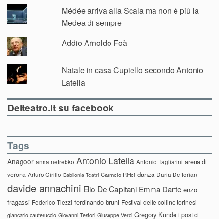
Médée arriva alla Scala ma non è più la
Medea di sempre
Addio Arnoldo Foà
Natale in casa Cupiello secondo Antonio
Latella
Delteatro.it su facebook
Tags
Antonio Latella
Anagoor
anna netrebko
Antonio Tagliarini
arena di
danza
verona
Arturo Cirillo
Daria Deflorian
Carmelo Rifici
Babilonia Teatri
davide annachini
Elio De Capitani
Emma Dante
enzo
fragassi
ferdinando bruni
Federico Tiezzi
Festival delle colline torinesi
Gregory Kunde
i post di
giancarlo cauteruccio
Giovanni Testori
Giuseppe Verdi