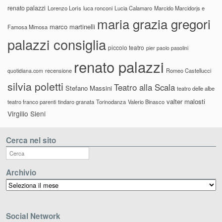
renato palazzi
Lorenzo Loris
luca ronconi
Lucia Calamaro
Marcido Marcidorjs e
maria grazia gregori
marco martinelli
Famosa Mimosa
palazzi consiglia
piccolo teatro
pier paolo pasolini
renato palazzi
recensione
Romeo Castellucci
quotidiana.com
silvia poletti
Teatro alla Scala
Stefano Massini
teatro delle albe
valter malosti
teatro franco parenti
tindaro granata
Torinodanza
Valerio Binasco
Virgilio Sieni
Cerca nel sito
Archivio
Archivio
Social Network