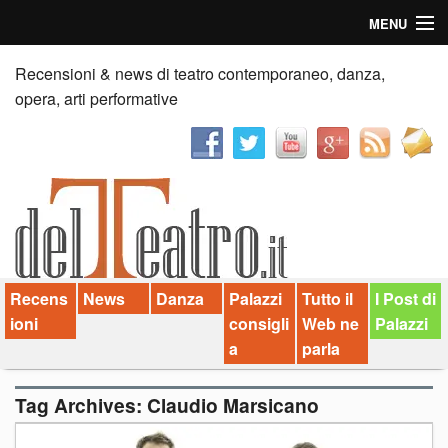
MENU
Home
Recensioni & news di teatro contemporaneo, danza,
opera, arti performative
Recensioni
Anticipazioni
News
Palazzi consiglia
Recens
News
Danza
Palazzi
Tutto il
I Post di
Video
ioni
consigli
Web ne
Palazzi
Chi siamo
a
parla
Contatti
Tag Archives:
Claudio Marsicano
dT in English