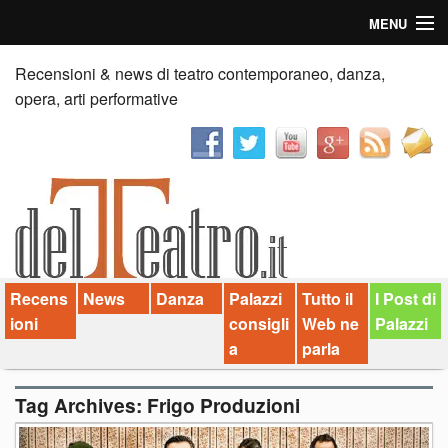
MENU
Home
Recensioni & news di teatro contemporaneo, danza,
opera, arti performative
Recensioni
Anticipazioni
News
Palazzi consiglia
Recens
News
Danza
Palazzi
Tutto il
I Post di
Video
ioni
consigli
Web ne
Palazzi
Chi siamo
a
parla
Contatti
Tag Archives:
Frigo Produzioni
dT in English