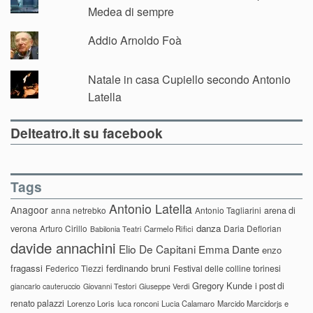
Medea di sempre
Addio Arnoldo Foà
Natale in casa Cupiello secondo Antonio
Latella
Delteatro.it su facebook
Tags
Antonio Latella
Anagoor
anna netrebko
Antonio Tagliarini
arena di
danza
verona
Arturo Cirillo
Daria Deflorian
Carmelo Rifici
Babilonia Teatri
davide annachini
Elio De Capitani
Emma Dante
enzo
fragassi
ferdinando bruni
Federico Tiezzi
Festival delle colline torinesi
Gregory Kunde
i post di
giancarlo cauteruccio
Giovanni Testori
Giuseppe Verdi
renato palazzi
Lorenzo Loris
luca ronconi
Lucia Calamaro
Marcido Marcidorjs e