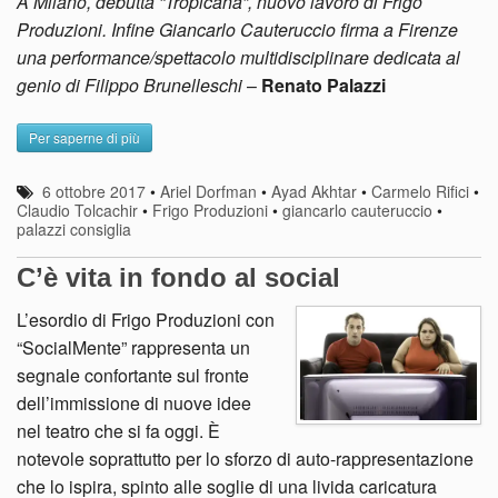
A Milano, debutta “Tropicana”, nuovo lavoro di Frigo
Produzioni. Infine Giancarlo Cauteruccio firma a Firenze
una performance/spettacolo multidisciplinare dedicata al
genio di Filippo Brunelleschi
–
Renato Palazzi
Per saperne di più
6 ottobre 2017
•
Ariel Dorfman
•
Ayad Akhtar
•
Carmelo Rifici
•
Claudio Tolcachir
•
Frigo Produzioni
•
giancarlo cauteruccio
•
palazzi consiglia
C’è vita in fondo al social
L’esordio di Frigo Produzioni con
“SocialMente” rappresenta un
segnale confortante sul fronte
dell’immissione di nuove idee
nel teatro che si fa oggi. È
notevole soprattutto per lo sforzo di auto-rappresentazione
che lo ispira, spinto alle soglie di una livida caricatura