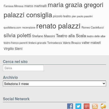
maria grazia gregori
marco martinelli
Famosa Mimosa
palazzi consiglia
piccolo teatro
pier paolo pasolini
renato palazzi
recensione
Romeo Castellucci
quotidiana.com
silvia poletti
Teatro alla Scala
Stefano Massini
teatro delle albe
valter malosti
teatro franco parenti
tindaro granata
Torinodanza
Valerio Binasco
Virgilio Sieni
Cerca nel sito
Archivio
Archivio
Social Network