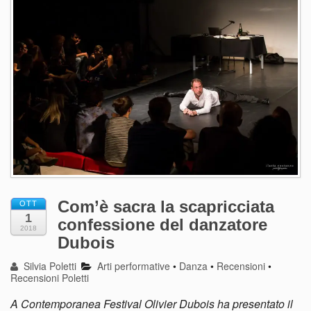
Com’è sacra la scapricciata
OTT
1
confessione del danzatore
2018
Dubois
Silvia Poletti
Arti performative
•
Danza
•
Recensioni
•
Recensioni Poletti
A Contemporanea Festival Olivier Dubois ha presentato il