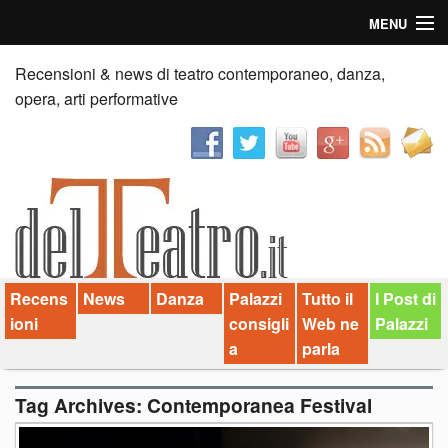
MENU
Home
Recensioni & news di teatro contemporaneo, danza,
opera, arti performative
Recensioni
Anticipazioni
News
Palazzi consiglia
Recens
News
Danza
Palazzi
Tutto il
I Post di
Video
ioni
consigli
Web ne
Palazzi
Chi siamo
a
parla
Contatti
Tag Archives:
Contemporanea Festival
dT in English