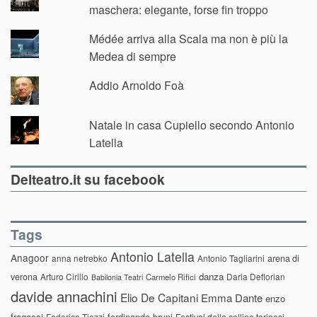
maschera: elegante, forse fin troppo
Médée arriva alla Scala ma non è più la
Medea di sempre
Addio Arnoldo Foà
Natale in casa Cupiello secondo Antonio
Latella
Delteatro.it su facebook
Tags
Antonio Latella
Anagoor
anna netrebko
Antonio Tagliarini
arena di
danza
verona
Arturo Cirillo
Daria Deflorian
Carmelo Rifici
Babilonia Teatri
davide annachini
Elio De Capitani
Emma Dante
enzo
fragassi
ferdinando bruni
Federico Tiezzi
Festival delle colline torinesi