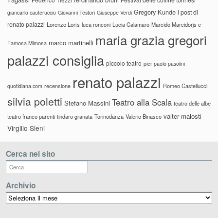
Gregory Kunde
i post di
giancarlo cauteruccio
Giovanni Testori
Giuseppe Verdi
renato palazzi
Lorenzo Loris
luca ronconi
Lucia Calamaro
Marcido Marcidorjs e
maria grazia gregori
marco martinelli
Famosa Mimosa
palazzi consiglia
piccolo teatro
pier paolo pasolini
renato palazzi
recensione
Romeo Castellucci
quotidiana.com
silvia poletti
Teatro alla Scala
Stefano Massini
teatro delle albe
valter malosti
teatro franco parenti
tindaro granata
Torinodanza
Valerio Binasco
Virgilio Sieni
Cerca nel sito
Archivio
Archivio