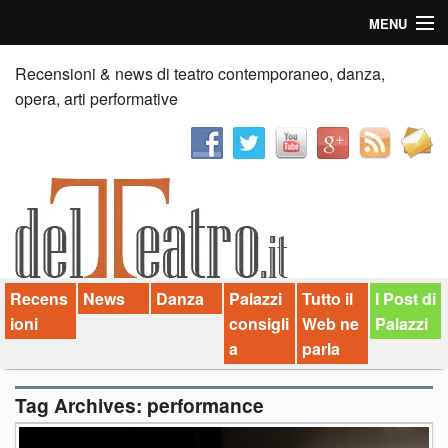
MENU
Home
Recensioni & news di teatro contemporaneo, danza,
opera, arti performative
Recensioni
Anticipazioni
News
Palazzi consiglia
Recens
News
Danza
Palazzi
Tutto il
I Post di
Video
ioni
consigli
Web ne
Palazzi
Chi siamo
a
parla
Contatti
Tag Archives:
performance
dT in English