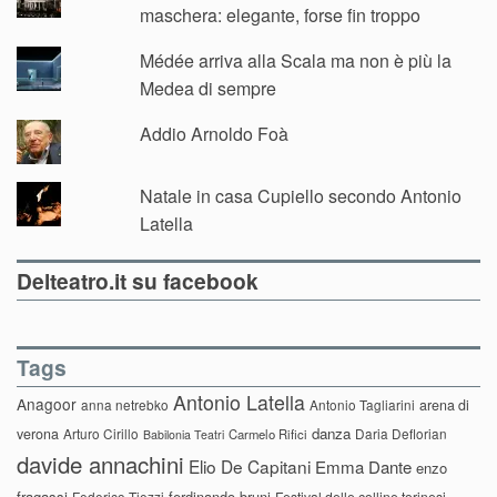
maschera: elegante, forse fin troppo
Médée arriva alla Scala ma non è più la
Medea di sempre
Addio Arnoldo Foà
Natale in casa Cupiello secondo Antonio
Latella
Delteatro.it su facebook
Tags
Antonio Latella
Anagoor
anna netrebko
Antonio Tagliarini
arena di
danza
verona
Arturo Cirillo
Daria Deflorian
Carmelo Rifici
Babilonia Teatri
davide annachini
Elio De Capitani
Emma Dante
enzo
fragassi
ferdinando bruni
Federico Tiezzi
Festival delle colline torinesi