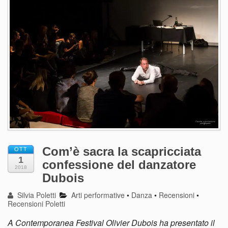
Com’è sacra la scapricciata
OTT
1
confessione del danzatore
2018
Dubois
Silvia Poletti
Arti performative
•
Danza
•
Recensioni
•
Recensioni Poletti
A Contemporanea Festival Olivier Dubois ha presentato il