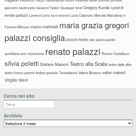
Gregory Kunde
i post di
giancarlo cauteruccio
Giovanni Testori
Giuseppe Verdi
renato palazzi
Lorenzo Loris
luca ronconi
Lucia Calamaro
Marcido Marcidorjs e
maria grazia gregori
marco martinelli
Famosa Mimosa
palazzi consiglia
piccolo teatro
pier paolo pasolini
renato palazzi
recensione
Romeo Castellucci
quotidiana.com
silvia poletti
Teatro alla Scala
Stefano Massini
teatro delle albe
valter malosti
teatro franco parenti
tindaro granata
Torinodanza
Valerio Binasco
Virgilio Sieni
Cerca nel sito
Archivio
Archivio