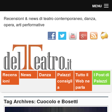
MENU
Home
Recensioni & news di teatro contemporaneo, danza,
opera, arti performative
Recensioni
Anticipazioni
News
Palazzi consiglia
Recens
News
Danza
Palazzi
Tutto il
I Post di
Video
ioni
consigli
Web ne
Palazzi
Chi siamo
a
parla
Contatti
Tag Archives:
Cuocolo e Bosetti
dT in English