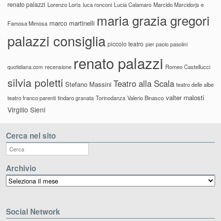
renato palazzi
Lorenzo Loris
luca ronconi
Lucia Calamaro
Marcido Marcidorjs e
maria grazia gregori
marco martinelli
Famosa Mimosa
palazzi consiglia
piccolo teatro
pier paolo pasolini
renato palazzi
recensione
Romeo Castellucci
quotidiana.com
silvia poletti
Teatro alla Scala
Stefano Massini
teatro delle albe
valter malosti
teatro franco parenti
tindaro granata
Torinodanza
Valerio Binasco
Virgilio Sieni
Cerca nel sito
Archivio
Archivio
Social Network