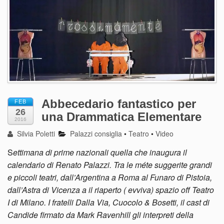
Abbecedario fantastico per
FEB
26
una Drammatica Elementare
2016
Silvia Poletti
Palazzi consiglia
•
Teatro
•
Video
S
ettimana di prime nazionali quella che inaugura il
calendario di Renato Palazzi. Tra le méte suggerite grandi
e piccoli teatri, dall’Argentina a Roma al Funaro di Pistoia,
dall’Astra di Vicenza a il riaperto ( evviva) spazio off Teatro
I di Milano. I fratelli Dalla Via, Cuocolo & Bosetti, il cast di
Candide firmato da Mark Ravenhill gli interpreti della