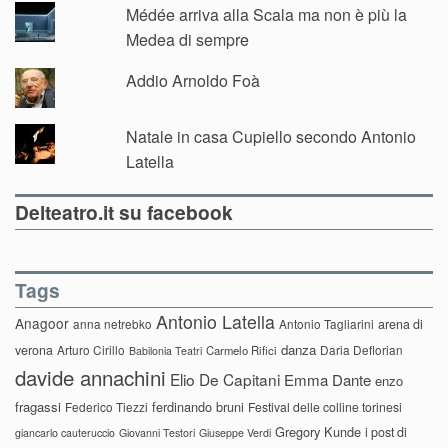
Médée arriva alla Scala ma non è più la
Medea di sempre
Addio Arnoldo Foà
Natale in casa Cupiello secondo Antonio
Latella
Delteatro.it su facebook
Tags
Antonio Latella
Anagoor
anna netrebko
Antonio Tagliarini
arena di
danza
verona
Arturo Cirillo
Daria Deflorian
Carmelo Rifici
Babilonia Teatri
davide annachini
Elio De Capitani
Emma Dante
enzo
fragassi
ferdinando bruni
Federico Tiezzi
Festival delle colline torinesi
Gregory Kunde
i post di
giancarlo cauteruccio
Giovanni Testori
Giuseppe Verdi