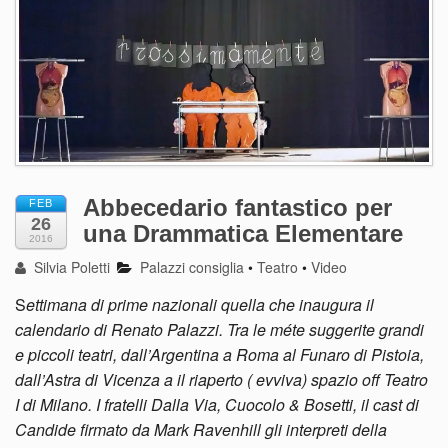
Abbecedario fantastico per
FEB
26
una Drammatica Elementare
2016
Silvia Poletti
Palazzi consiglia
•
Teatro
•
Video
S
ettimana di prime nazionali quella che inaugura il
calendario di Renato Palazzi. Tra le méte suggerite grandi
e piccoli teatri, dall’Argentina a Roma al Funaro di Pistoia,
dall’Astra di Vicenza a il riaperto ( evviva) spazio off Teatro
I di Milano. I fratelli Dalla Via, Cuocolo & Bosetti, il cast di
Candide firmato da Mark Ravenhill gli interpreti della