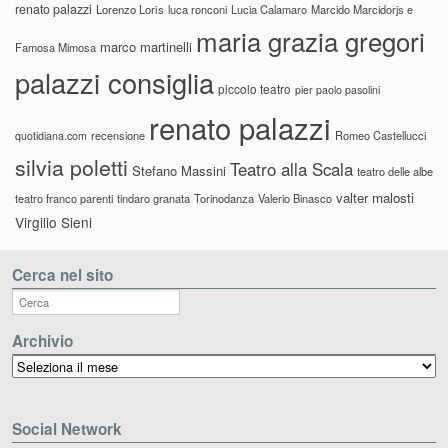
renato palazzi
Lorenzo Loris
luca ronconi
Lucia Calamaro
Marcido Marcidorjs e
maria grazia gregori
marco martinelli
Famosa Mimosa
palazzi consiglia
piccolo teatro
pier paolo pasolini
renato palazzi
recensione
Romeo Castellucci
quotidiana.com
silvia poletti
Teatro alla Scala
Stefano Massini
teatro delle albe
valter malosti
teatro franco parenti
tindaro granata
Torinodanza
Valerio Binasco
Virgilio Sieni
Cerca nel sito
Archivio
Archivio
Social Network