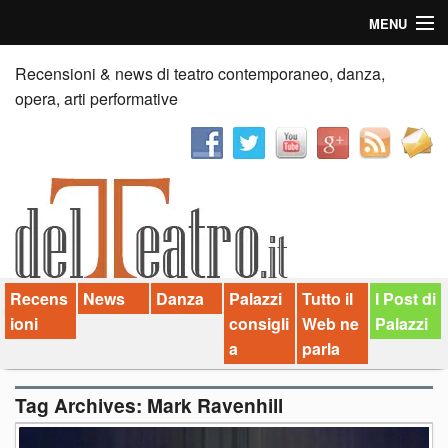
MENU
Home
Recensioni & news di teatro contemporaneo, danza,
opera, arti performative
Recensioni
Anticipazioni
News
Palazzi consiglia
Recens
News
Danza
Palazzi
Tutto il
I Post di
Video
ioni
consigli
Web ne
Palazzi
Chi siamo
a
parla
Contatti
Tag Archives:
Mark Ravenhill
dT in English