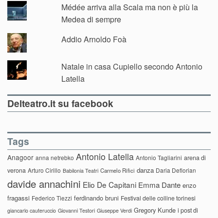
Médée arriva alla Scala ma non è più la
Medea di sempre
Addio Arnoldo Foà
Natale in casa Cupiello secondo Antonio
Latella
Delteatro.it su facebook
Tags
Antonio Latella
Anagoor
anna netrebko
Antonio Tagliarini
arena di
danza
verona
Arturo Cirillo
Daria Deflorian
Carmelo Rifici
Babilonia Teatri
davide annachini
Elio De Capitani
Emma Dante
enzo
fragassi
ferdinando bruni
Federico Tiezzi
Festival delle colline torinesi
Gregory Kunde
i post di
giancarlo cauteruccio
Giovanni Testori
Giuseppe Verdi