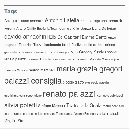
Tags
Antonio Latella
Anagoor
anna netrebko
Antonio Tagliarini
arena di
danza
verona
Arturo Cirillo
Daria Deflorian
Carmelo Rifici
Babilonia Teatri
davide annachini
Elio De Capitani
Emma Dante
enzo
fragassi
ferdinando bruni
Federico Tiezzi
Festival delle colline torinesi
Gregory Kunde
i post di
giancarlo cauteruccio
Giovanni Testori
Giuseppe Verdi
renato palazzi
Lorenzo Loris
luca ronconi
Lucia Calamaro
Marcido Marcidorjs e
maria grazia gregori
marco martinelli
Famosa Mimosa
palazzi consiglia
piccolo teatro
pier paolo pasolini
renato palazzi
recensione
Romeo Castellucci
quotidiana.com
silvia poletti
Teatro alla Scala
Stefano Massini
teatro delle albe
valter malosti
teatro franco parenti
tindaro granata
Torinodanza
Valerio Binasco
Virgilio Sieni