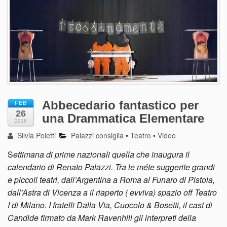
Abbecedario fantastico per
FEB
26
una Drammatica Elementare
2016
Silvia Poletti
Palazzi consiglia
•
Teatro
•
Video
S
ettimana di prime nazionali quella che inaugura il
calendario di Renato Palazzi. Tra le méte suggerite grandi
e piccoli teatri, dall’Argentina a Roma al Funaro di Pistoia,
dall’Astra di Vicenza a il riaperto ( evviva) spazio off Teatro
I di Milano. I fratelli Dalla Via, Cuocolo & Bosetti, il cast di
Candide firmato da Mark Ravenhill gli interpreti della