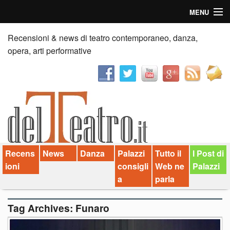
MENU
Home
Recensioni & news di teatro contemporaneo, danza,
opera, arti performative
Recensioni
Anticipazioni
News
Palazzi consiglia
Recens
News
Danza
Palazzi
Tutto il
I Post di
Video
ioni
consigli
Web ne
Palazzi
Chi siamo
a
parla
Contatti
Tag Archives:
Funaro
dT in English