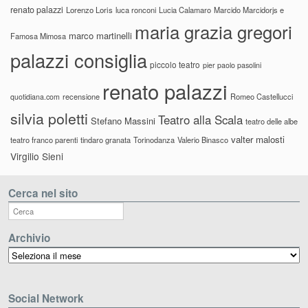
renato palazzi
Lorenzo Loris
luca ronconi
Lucia Calamaro
Marcido Marcidorjs e
maria grazia gregori
marco martinelli
Famosa Mimosa
palazzi consiglia
piccolo teatro
pier paolo pasolini
renato palazzi
recensione
Romeo Castellucci
quotidiana.com
silvia poletti
Teatro alla Scala
Stefano Massini
teatro delle albe
valter malosti
teatro franco parenti
tindaro granata
Torinodanza
Valerio Binasco
Virgilio Sieni
Cerca nel sito
Archivio
Archivio
Social Network