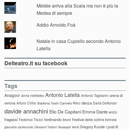
Médée arriva alla Scala ma non è più la
Medea di sempre
Addio Arnoldo Foà
Natale in casa Cupiello secondo Antonio
Latella
Delteatro.it su facebook
Tags
Antonio Latella
Anagoor
anna netrebko
Antonio Tagliarini
arena di
danza
verona
Arturo Cirillo
Daria Deflorian
Carmelo Rifici
Babilonia Teatri
davide annachini
Elio De Capitani
Emma Dante
enzo
fragassi
ferdinando bruni
Federico Tiezzi
Festival delle colline torinesi
Gregory Kunde
i post di
giancarlo cauteruccio
Giovanni Testori
Giuseppe Verdi