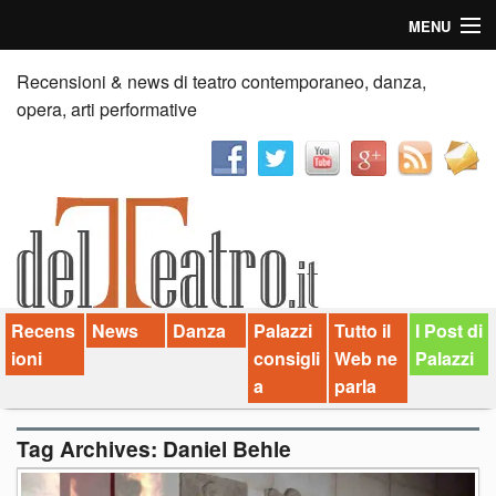
MENU
Home
Recensioni & news di teatro contemporaneo, danza,
opera, arti performative
Recensioni
Anticipazioni
News
Palazzi consiglia
Recens
News
Danza
Palazzi
Tutto il
I Post di
Video
ioni
consigli
Web ne
Palazzi
Chi siamo
a
parla
Contatti
Tag Archives:
Daniel Behle
dT in English