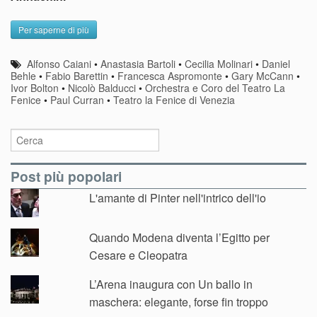
Per saperne di più
Alfonso Caiani
•
Anastasia Bartoli
•
Cecilia Molinari
•
Daniel
Behle
•
Fabio Barettin
•
Francesca Aspromonte
•
Gary McCann
•
Ivor Bolton
•
Nicolò Balducci
•
Orchestra e Coro del Teatro La
Fenice
•
Paul Curran
•
Teatro la Fenice di Venezia
Post più popolari
L'amante di Pinter nell'intrico dell'io
Quando Modena diventa l’Egitto per
Cesare e Cleopatra
L’Arena inaugura con Un ballo in
maschera: elegante, forse fin troppo