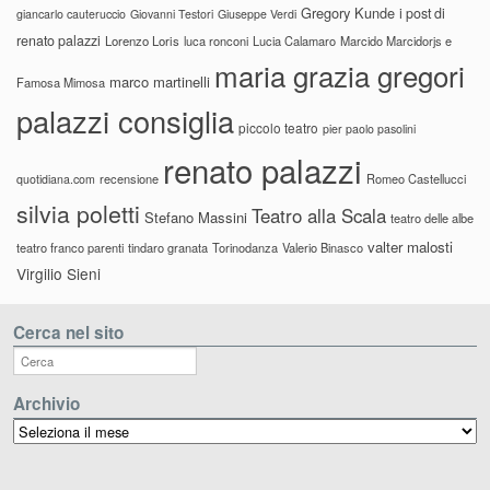
Gregory Kunde
i post di
giancarlo cauteruccio
Giovanni Testori
Giuseppe Verdi
renato palazzi
Lorenzo Loris
luca ronconi
Lucia Calamaro
Marcido Marcidorjs e
maria grazia gregori
marco martinelli
Famosa Mimosa
palazzi consiglia
piccolo teatro
pier paolo pasolini
renato palazzi
recensione
Romeo Castellucci
quotidiana.com
silvia poletti
Teatro alla Scala
Stefano Massini
teatro delle albe
valter malosti
teatro franco parenti
tindaro granata
Torinodanza
Valerio Binasco
Virgilio Sieni
Cerca nel sito
Archivio
Archivio