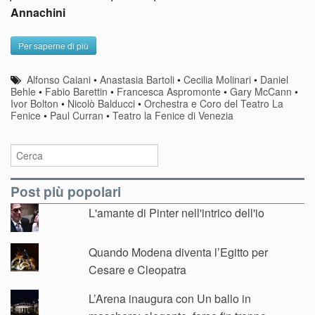
Annachini
Per saperne di più
Alfonso Caiani
•
Anastasia Bartoli
•
Cecilia Molinari
•
Daniel
Behle
•
Fabio Barettin
•
Francesca Aspromonte
•
Gary McCann
•
Ivor Bolton
•
Nicolò Balducci
•
Orchestra e Coro del Teatro La
Fenice
•
Paul Curran
•
Teatro la Fenice di Venezia
Post più popolari
L'amante di Pinter nell'intrico dell'io
Quando Modena diventa l’Egitto per
Cesare e Cleopatra
L’Arena inaugura con Un ballo in