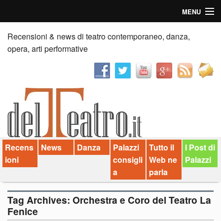
MENU
Home
Recensioni & news di teatro contemporaneo, danza,
opera, arti performative
Recensioni
Anticipazioni
News
Palazzi consiglia
Recens
News
Danza
Palazzi
Tutto il
I Post di
Video
ioni
consigli
Web ne
Palazzi
Chi siamo
a
parla
Contatti
Tag Archives:
Orchestra e Coro del Teatro La
Fenice
dT in English