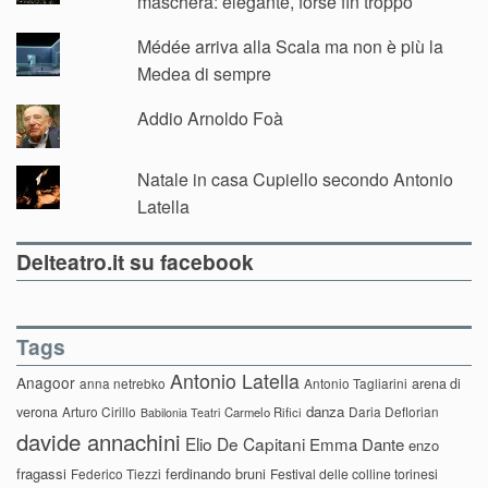
maschera: elegante, forse fin troppo
Médée arriva alla Scala ma non è più la
Medea di sempre
Addio Arnoldo Foà
Natale in casa Cupiello secondo Antonio
Latella
Delteatro.it su facebook
Tags
Antonio Latella
Anagoor
anna netrebko
Antonio Tagliarini
arena di
danza
verona
Arturo Cirillo
Daria Deflorian
Carmelo Rifici
Babilonia Teatri
davide annachini
Elio De Capitani
Emma Dante
enzo
fragassi
ferdinando bruni
Federico Tiezzi
Festival delle colline torinesi